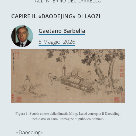
ALL'INTERNO DEL CARRELLO
L’Ultimo Scacco – Concorso Letterario
CAPIRE IL «DAODEJING» DI LAOZI
Contatti & Collabora!
CERCA
La nostra storia
Gaetano Barbella
S
5 Maggio, 2026
e
t
f
y
a
r
w
a
o
c
SUPPORT US
i
c
u
h
t
e
t
Se apprezzi il nostro lavoro, puoi effettuare una
donazione tramite PayPal!
t
b
u
e
o
b
r
o
e
Figura 1: Scuola cinese della dinastia Ming: Laozi consegna il Daodejing,
inchiostro su carta. Immagine di pubblico dominio.
Contenuti
k
Il «Daodejing»