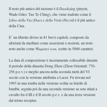
Antologia
(4)
►
Il testo più antico del taoismo è il
Daodejin
g (pinyin;
Filosofia
(799)
►
Wade-Giles: Tao Te Ching), che viene tradotto come il
Libro della Via (Dao) e della Virtù (De)
ed è il più antico
Saggi
(72)
►
della Cina.
Scienza
(84)
►
E’ un libretto diviso in 81 brevi capitoli, composto da
Storia
(144)
►
aforismi da meditare come asserzioni o nozioni, un testo
Libri Recensiti
(441)
►
noto anche come
Wuqianzi wen
, scritto in 5000 caratteri.
Random
(28)
►
La data di composizione è incertamente collocabile durante
Ironia
(7)
il periodo della dinastia Dong Zhou (Zhou Orientali: 770-
►
256 p.e.v.) e meglio ancora nella seconda metà del VI
Un Po’ Di Narrativa
(7)
►
secolo con la versione attribuita a Laozi. Fu trovata nel
1993 in una tomba nella versione scritta su listelle di
Attualità
(12)
►
bambù, seguita poi da una seconda versione su seta stilati a
Azione Filosofica
(4)
►
cavallo fra il III e il II secolo p.e.v. e da una terza versione
dal textus receptus.
Cinema e Serie
(15)
►