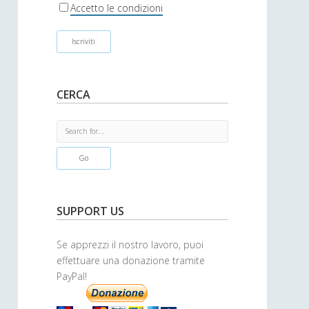
r
Accetto le condizioni
CERCA
S
e
a
r
c
h
SUPPORT US
Se apprezzi il nostro lavoro, puoi
effettuare una donazione tramite
PayPal!