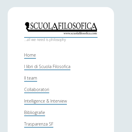
S
c
...all we need is philosophy
u
Home
o
I libri di Scuola Filosofica
l
Il team
a
f
Collaboratori
i
Intelligence & Interview
l
Bibliografie
o
Trasparenza SF