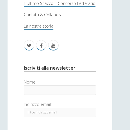
s
L’Ultimo Scacco – Concorso Letterario
o
Contatti & Collabora!
f
La nostra storia
i
c
t
f
y
a
w
a
o
i
c
u
S
Iscriviti alla newsletter
t
e
t
i
Nome
t
b
u
d
e
o
b
e
Indirizzo email:
r
o
e
b
k
a