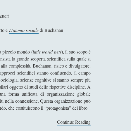
etter!
rto e
L’atomo sociale
di Buchanan
i a piccolo mondo (
little world nets
), il suo scopo è
sista la grande scoperta scientifica sulla quale si
 alla complessità. Buchanan, fisico e divulgatore,
approcci scientifici stanno confluendo, il campo
 sociologia, scienze cognitive si stanno sempre più
ari oggetto di studi delle rispettive discipline. A
una forma unificata di organizzazione globale
volti nella connessione. Questa organizzazione può
ndo, che costituiscono il “protagonista” del libro.
Continue Reading
N
e