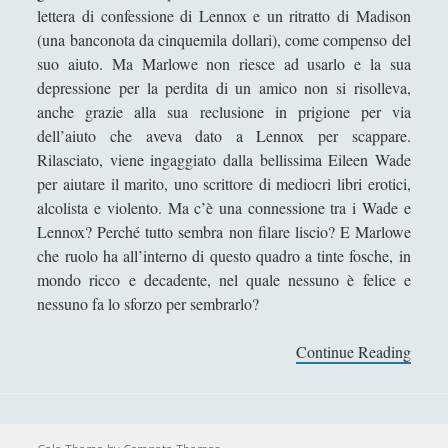
lettera di confessione di Lennox e un ritratto di Madison
Collana di Scuola Filosofica
(13)
►
(una banconota da cinquemila dollari), come compenso del
Didattica
(7)
►
suo aiuto. Ma Marlowe non riesce ad usarlo e la sua
depressione per la perdita di un amico non si risolleva,
Economia
(9)
►
anche grazie alla sua reclusione in prigione per via
Filologia
(4)
►
dell’aiuto che aveva dato a Lennox per scappare.
Rilasciato, viene ingaggiato dalla bellissima Eileen Wade
Geopolitica
(11)
►
per aiutare il marito, uno scrittore di mediocri libri erotici,
I percorsi di SF2.0
(7)
alcolista e violento. Ma c’è una connessione tra i Wade e
►
Lennox? Perché tutto sembra non filare liscio? E Marlowe
In edicola
(1)
►
che ruolo ha all’interno di questo quadro a tinte fosche, in
mondo ricco e decadente, nel quale nessuno è felice e
Interviste
(70)
►
nessuno fa lo sforzo per sembrarlo?
Itinerari
(14)
►
Continue Reading
I
Musica
(14)
►
l
Scacchi
(42)
►
l
u
Scoutismo
(1)
►
n