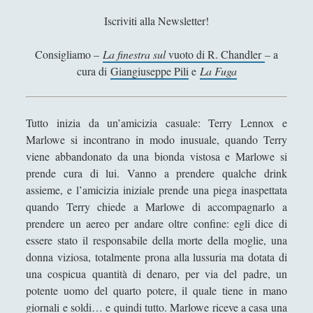
Antologia
(4)
►
Iscriviti alla Newsletter!
Filosofia
(799)
►
Consigliamo –
La finestra sul
vuoto di R. Chandler
– a
Saggi
(72)
►
cura di
Giangiuseppe Pili
e
La Fuga
Scienza
(84)
►
Storia
(144)
►
Tutto inizia da un’amicizia casuale: Terry Lennox e
Libri Recensiti
(441)
Marlowe si incontrano in modo inusuale, quando Terry
►
viene abbandonato da una bionda vistosa e Marlowe si
Random
(28)
►
prende cura di lui. Vanno a prendere qualche drink
assieme, e l’amicizia iniziale prende una piega inaspettata
Ironia
(7)
►
quando Terry chiede a Marlowe di accompagnarlo a
Un Po’ Di Narrativa
(7)
►
prendere un aereo per andare oltre confine: egli dice di
essere stato il responsabile della morte della moglie, una
Attualità
(12)
►
donna viziosa, totalmente prona alla lussuria ma dotata di
Azione Filosofica
(4)
►
una cospicua quantità di denaro, per via del padre, un
potente uomo del quarto potere, il quale tiene in mano
Cinema e Serie
(15)
►
giornali e soldi… e quindi tutto. Marlowe riceve a casa una