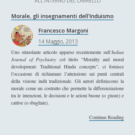
ALL'INTERNO DEL CARRELLO
L’Ultimo Scacco – Concorso Letterario
Morale, gli insegnamenti dell’Induismo
Contatti & Collabora!
CERCA
La nostra storia
Francesco Margoni
S
14 Maggio, 2013
e
t
f
y
a
Uno stimolante articolo apparso recentemente sull’
Indian
r
SUPPORT US
w
a
o
Journal of Psychiatry
col titolo “Morality and moral
c
devolopment: Traditional Hindu concepts”, ci fornisce
i
c
u
h
Se apprezzi il nostro lavoro, puoi effettuare una
l’occasione di richiamare l’attenzione sui punti centrali
donazione tramite PayPal!
t
e
t
della visione indù tradizionale. Gli autori definiscono la
morale come un costrutto che permette la differenziazione
t
b
u
tra le intenzioni, le decisioni e le azioni buone (o giuste) e
e
o
b
cattive (o sbagliate).
Contenuti
r
o
e
Continue Reading
M
k
o
Antologia
(4)
►
r