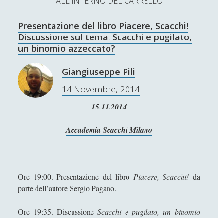
ALL'INTERNO DEL CARRELLO
L’Ultimo Scacco – Concorso Letterario
Presentazione del libro Piacere, Scacchi!
Contatti & Collabora!
CERCA
Discussione sul tema: Scacchi e pugilato,
La nostra storia
un binomio azzeccato?
S
e
Giangiuseppe Pili
t
f
y
a
14 Novembre, 2014
r
w
a
o
c
15.11.2014
SUPPORT US
i
c
u
h
t
e
t
Accademia Scacchi Milano
Se apprezzi il nostro lavoro, puoi effettuare una
donazione tramite PayPal!
t
b
u
e
o
b
Ore 19:00. Presentazione del libro
Piacere, Scacchi!
da
r
o
e
parte dell’autore Sergio Pagano.
Contenuti
k
Ore 19:35. Discussione
Scacchi e pugilato, un binomio