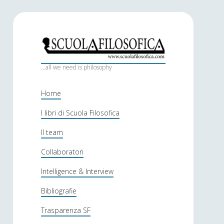
S
c
...all we need is philosophy
u
Home
o
I libri di Scuola Filosofica
l
Il team
a
f
Collaboratori
i
Intelligence & Interview
l
Bibliografie
o
Trasparenza SF