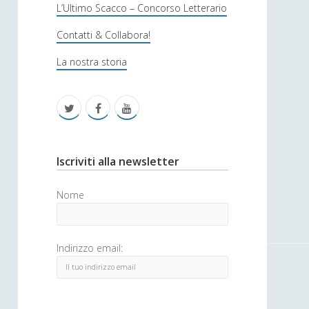
s
L’Ultimo Scacco – Concorso Letterario
o
Contatti & Collabora!
f
La nostra storia
i
c
t
f
y
a
w
a
o
i
c
u
S
Iscriviti alla newsletter
t
e
t
i
Nome
t
b
u
d
e
o
b
e
Indirizzo email:
r
o
e
b
k
a