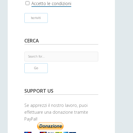
r
Accetto le condizioni
CERCA
S
e
a
r
c
h
SUPPORT US
Se apprezzi il nostro lavoro, puoi
effettuare una donazione tramite
PayPal!