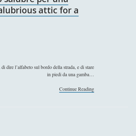
alubrious attic for a
dire l’alfabeto sul bordo della strada, e di stare
in piedi da una gamba…
Continue Reading
V
E
N
E
R
E
I