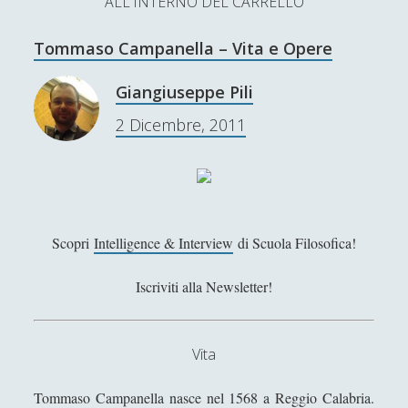
ALL'INTERNO DEL CARRELLO
L’Ultimo Scacco – Concorso Letterario
Tommaso Campanella – Vita e Opere
Contatti & Collabora!
CERCA
La nostra storia
Giangiuseppe Pili
S
2 Dicembre, 2011
e
t
f
y
a
r
w
a
o
c
SUPPORT US
i
c
u
h
t
e
t
Scopri
Intelligence & Interview
di Scuola Filosofica!
Se apprezzi il nostro lavoro, puoi effettuare una
donazione tramite PayPal!
t
b
u
Iscriviti alla Newsletter!
e
o
b
r
o
e
Vita
Contenuti
k
Tommaso Campanella nasce nel 1568 a Reggio Calabria.