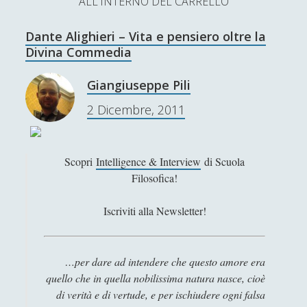
ALL'INTERNO DEL CARRELLO
L’Ultimo Scacco – Concorso Letterario
Dante Alighieri – Vita e pensiero oltre la
Contatti & Collabora!
CERCA
Divina Commedia
La nostra storia
S
Giangiuseppe Pili
e
t
f
y
2 Dicembre, 2011
a
r
w
a
o
c
SUPPORT US
i
c
u
h
Scopri
Intelligence & Interview
di Scuola
Filosofica!
t
e
t
Se apprezzi il nostro lavoro, puoi effettuare una
donazione tramite PayPal!
t
b
u
Iscriviti alla Newsletter!
e
o
b
r
o
e
…per dare ad intendere che questo amore era
quello che in quella nobilissima natura nasce, cioè
Contenuti
k
di verità e di vertude, e per ischiudere ogni falsa