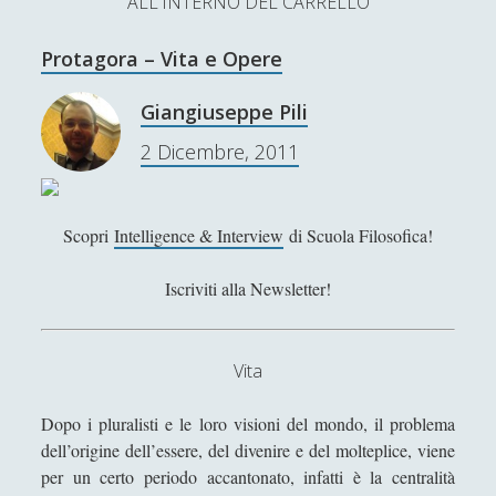
ALL'INTERNO DEL CARRELLO
L’Ultimo Scacco – Concorso Letterario
Protagora – Vita e Opere
Contatti & Collabora!
CERCA
La nostra storia
Giangiuseppe Pili
S
2 Dicembre, 2011
e
t
f
y
a
r
SUPPORT US
w
a
o
c
Scopri
Intelligence & Interview
di Scuola Filosofica!
i
c
u
h
Se apprezzi il nostro lavoro, puoi effettuare una
Iscriviti alla Newsletter!
donazione tramite PayPal!
t
e
t
t
b
u
Vita
e
o
b
Contenuti
r
o
e
Dopo i pluralisti e le loro visioni del mondo, il problema
dell’origine dell’essere, del divenire e del molteplice, viene
k
Antologia
(4)
►
per un certo periodo accantonato, infatti è la centralità