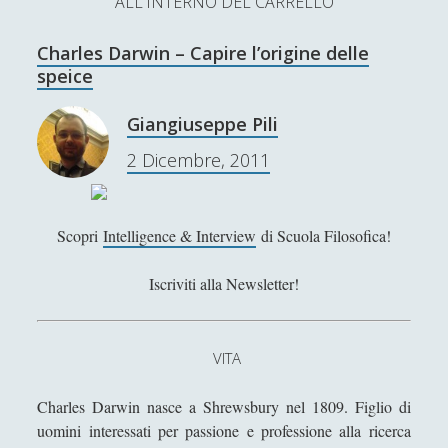
ALL'INTERNO DEL CARRELLO
L’Ultimo Scacco – Concorso Letterario
Charles Darwin – Capire l’origine delle
Contatti & Collabora!
CERCA
speice
La nostra storia
S
Giangiuseppe Pili
e
t
f
y
2 Dicembre, 2011
a
r
w
a
o
c
SUPPORT US
i
c
u
h
Scopri
Intelligence & Interview
di Scuola Filosofica!
t
e
t
Se apprezzi il nostro lavoro, puoi effettuare una
Iscriviti alla Newsletter!
donazione tramite PayPal!
t
b
u
e
o
b
VITA
r
o
e
Contenuti
Charles Darwin nasce a Shrewsbury nel 1809. Figlio di
k
uomini interessati per passione e professione alla ricerca