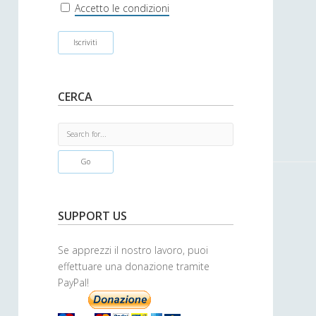
r
Accetto le condizioni
CERCA
S
e
a
r
c
h
SUPPORT US
Se apprezzi il nostro lavoro, puoi
effettuare una donazione tramite
PayPal!