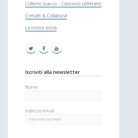
s
L’Ultimo Scacco – Concorso Letterario
o
Contatti & Collabora!
f
La nostra storia
i
c
t
f
y
a
w
a
o
i
c
u
S
Iscriviti alla newsletter
t
e
t
i
Nome
t
b
u
d
e
o
b
e
Indirizzo email:
r
o
e
b
k
a