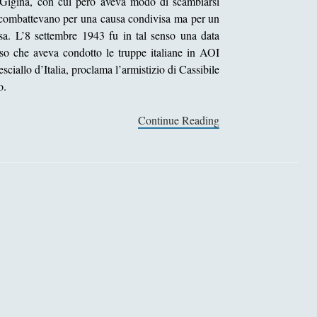
e Gigina, con cui però aveva modo di scambiarsi
on combattevano per una causa condivisa ma per un
sa. L’8 settembre 1943 fu in tal senso una data
esso che aveva condotto le truppe italiane in AOI
ciallo d’Italia, proclama l’armistizio di Cassibile
o.
Continue Reading
U
n
i
n
t
e
r
n
a
t
o
m