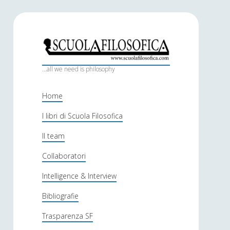
S
c
...all we need is philosophy
u
Home
o
I libri di Scuola Filosofica
l
Il team
a
f
Collaboratori
i
Intelligence & Interview
l
Bibliografie
o
Trasparenza SF