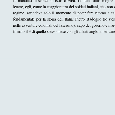
fu mandato di stanza all’Isola d’Elba. Lontano dalla mogli
lettere, egli, come la maggioranza dei soldati italiani, che n
regime, attendeva solo il momento di poter fare ritorno a ca
fondamentale per la storia dell’Italia: Pietro Badoglio (lo st
nelle avventure coloniali del fascismo), capo del governo e mares
firmato il 3 di quello stesso mese con gli alleati anglo-american