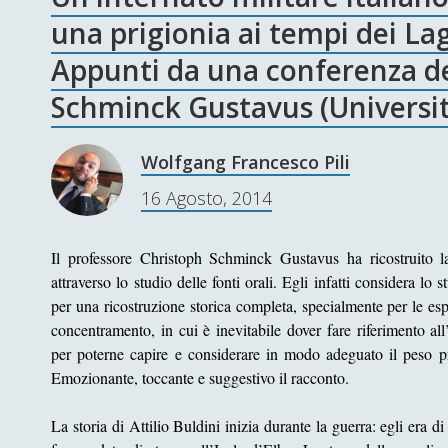
una prigionia ai tempi dei La
Appunti da una conferenza de
Schminck Gustavus (Universi
Wolfgang Francesco Pili
16 Agosto, 2014
Il professore Christoph Schminck Gustavus ha ricostruito l
attraverso lo studio delle fonti orali. Egli infatti considera lo
per una ricostruzione storica completa, specialmente per le esp
concentramento, in cui è inevitabile dover fare riferimento all
per poterne capire e considerare in modo adeguato il peso pr
Emozionante, toccante e suggestivo il racconto.
La storia di Attilio Buldini inizia durante la guerra: egli era d