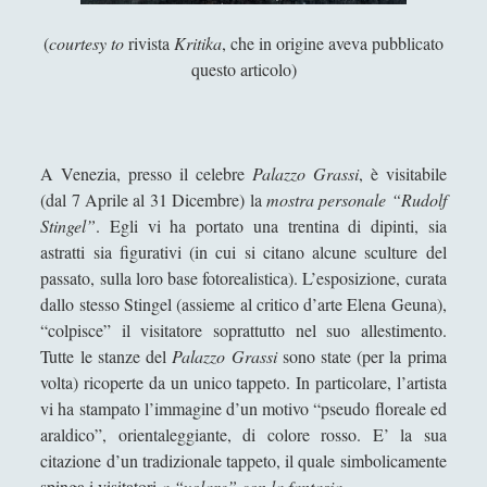
Antologia
(4)
►
(
courtesy to
rivista
Kritika
, che in origine aveva pubblicato
Filosofia
(799)
►
questo articolo)
Saggi
(72)
►
Scienza
(84)
►
A Venezia, presso il celebre
Palazzo Grassi
, è visitabile
Storia
(144)
►
(dal 7 Aprile al 31 Dicembre) la
mostra personale “Rudolf
Libri Recensiti
(441)
►
Stingel”
. Egli vi ha portato una trentina di dipinti, sia
astratti sia figurativi (in cui si citano alcune sculture del
Random
(28)
►
passato, sulla loro base fotorealistica). L’esposizione, curata
Ironia
(7)
►
dallo stesso Stingel (assieme al critico d’arte Elena Geuna),
“colpisce” il visitatore soprattutto nel suo allestimento.
Un Po’ Di Narrativa
(7)
►
Tutte le stanze del
Palazzo Grassi
sono state (per la prima
Attualità
(12)
volta) ricoperte da un unico tappeto. In particolare, l’artista
►
vi ha stampato l’immagine d’un motivo “pseudo floreale ed
Azione Filosofica
(4)
►
araldico”, orientaleggiante, di colore rosso. E’ la sua
citazione d’un tradizionale tappeto, il quale simbolicamente
Cinema e Serie
(15)
►
spinga i visitatori
a “volare” con la fantasia
.