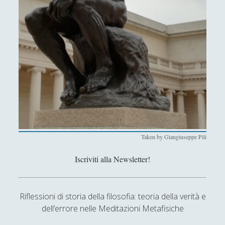
Antologia
(4)
►
Filosofia
(799)
►
Saggi
(72)
►
Scienza
(84)
►
Storia
(144)
►
Libri Recensiti
(441)
►
Random
(28)
►
Taken by Giangiuseppe Pili
Ironia
(7)
►
Un Po’ Di Narrativa
(7)
►
Iscriviti alla Newsletter!
Attualità
(12)
►
Azione Filosofica
(4)
►
Riflessioni di storia della filosofia: teoria della verità e
dell’errore nelle Meditazioni Metafisiche
Cinema e Serie
(15)
►