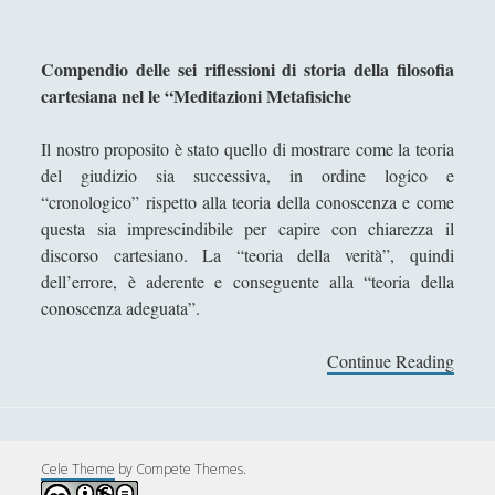
Collana di Scuola Filosofica
(13)
►
Didattica
(7)
►
Compendio delle sei riflessioni di storia della filosofia
cartesiana nel le “Meditazioni Metafisiche
Economia
(9)
►
Filologia
(4)
►
Il nostro proposito è stato quello di mostrare come la teoria
del giudizio sia successiva, in ordine logico e
Geopolitica
(11)
►
“cronologico” rispetto alla teoria della conoscenza e come
questa sia imprescindibile per capire con chiarezza il
I percorsi di SF2.0
(7)
►
discorso cartesiano. La “teoria della verità”, quindi
In edicola
(1)
►
dell’errore, è aderente e conseguente alla “teoria della
conoscenza adeguata”.
Interviste
(70)
►
Itinerari
(14)
►
Continue Reading
R
i
Musica
(14)
►
f
Scacchi
(42)
►
l
e
Cele Theme
by Compete Themes.
Scoutismo
(1)
►
s