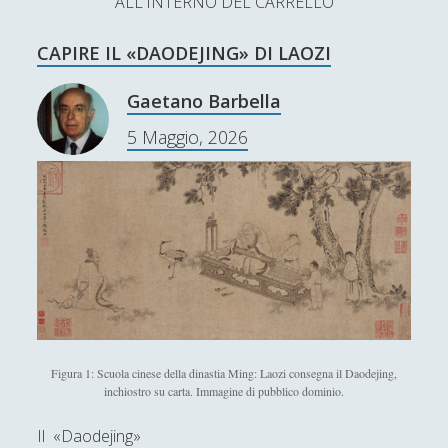
ALL'INTERNO DEL CARRELLO
L’Ultimo Scacco – Concorso Letterario
CAPIRE IL «DAODEJING» DI LAOZI
Contatti & Collabora!
CERCA
La nostra storia
Gaetano Barbella
S
5 Maggio, 2026
e
t
f
y
a
r
w
a
o
c
SUPPORT US
i
c
u
h
t
e
t
Se apprezzi il nostro lavoro, puoi effettuare una
donazione tramite PayPal!
t
b
u
e
o
b
r
o
e
Figura 1: Scuola cinese della dinastia Ming: Laozi consegna il Daodejing,
inchiostro su carta. Immagine di pubblico dominio.
Contenuti
k
Il «Daodejing»