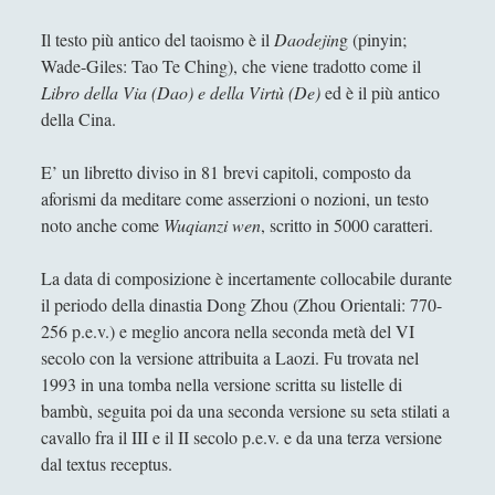
Antologia
(4)
►
Il testo più antico del taoismo è il
Daodejin
g (pinyin;
Filosofia
(799)
►
Wade-Giles: Tao Te Ching), che viene tradotto come il
Libro della Via (Dao) e della Virtù (De)
ed è il più antico
Saggi
(72)
►
della Cina.
Scienza
(84)
►
E’ un libretto diviso in 81 brevi capitoli, composto da
Storia
(144)
►
aforismi da meditare come asserzioni o nozioni, un testo
Libri Recensiti
(441)
►
noto anche come
Wuqianzi wen
, scritto in 5000 caratteri.
Random
(28)
►
La data di composizione è incertamente collocabile durante
Ironia
(7)
il periodo della dinastia Dong Zhou (Zhou Orientali: 770-
►
256 p.e.v.) e meglio ancora nella seconda metà del VI
Un Po’ Di Narrativa
(7)
►
secolo con la versione attribuita a Laozi. Fu trovata nel
1993 in una tomba nella versione scritta su listelle di
Attualità
(12)
►
bambù, seguita poi da una seconda versione su seta stilati a
Azione Filosofica
(4)
►
cavallo fra il III e il II secolo p.e.v. e da una terza versione
dal textus receptus.
Cinema e Serie
(15)
►