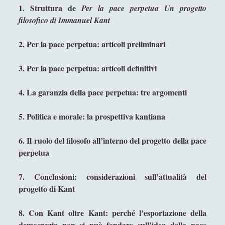
1. Struttura de
Per la pace perpetua Un progetto
Collana di Scuola Filosofica
(13)
►
filosofico di Immanuel Kant
Didattica
(7)
►
2. Per la pace perpetua: articoli preliminari
Economia
(9)
►
Filologia
(4)
►
3. Per la pace perpetua: articoli definitivi
Geopolitica
(11)
►
4. La garanzia della pace perpetua: tre argomenti
I percorsi di SF2.0
(7)
►
5. Politica e morale: la prospettiva kantiana
In edicola
(1)
►
6. Il ruolo del filosofo all’interno del progetto della pace
Interviste
(70)
►
perpetua
Itinerari
(14)
►
7. Conclusioni: considerazioni sull’attualità del
Musica
(14)
►
progetto di Kant
Scacchi
(42)
►
8. Con Kant oltre Kant: perché l’esportazione della
Scoutismo
(1)
►
democrazia non si può fondare sull’idea della pace