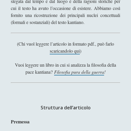
slegata dal tempo e dal luogo e della ragioni storiche per
Antologia
(4)
►
cui il testo ha avuto l’occasione di esistere. Abbiamo così
Filosofia
(799)
►
fornito una ricostruzione dei principali nuclei concettuali
(formali e sostanziali) del testo kantiano.
Saggi
(72)
►
Scienza
(84)
►
(Chi vuol leggere l’articolo in formato pdf., può farlo
Storia
(144)
►
scaricandolo qui
)
Libri Recensiti
(441)
►
Vuoi leggere un libro in cui si analizza la filosofia della
Random
(28)
►
pace kantiana?
Filosofia pura della guerra
!
Ironia
(7)
►
Un Po’ Di Narrativa
(7)
►
Attualità
(12)
►
Struttura dell’articolo
Azione Filosofica
(4)
►
Premessa
Cinema e Serie
(15)
►