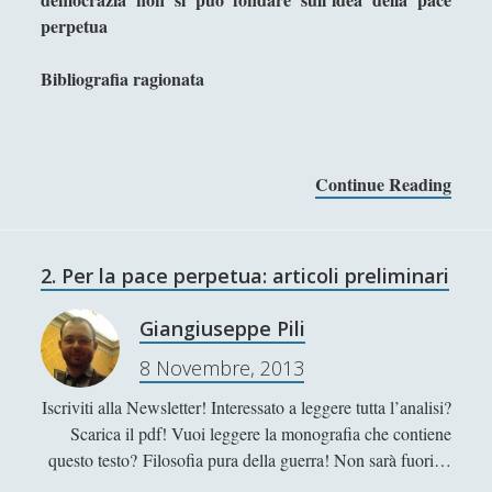
perpetua
Segnalazioni
(223)
►
Sicurezza e Relazioni Internazionali
(14)
►
Bibliografia ragionata
Storia della Letteratura
(160)
►
Utilità
(12)
►
Continue Reading
P
Venere in Cornice
(44)
►
e
r
ARTICOLI PER AUTORE
l
2. Per la pace perpetua: articoli preliminari
a
p
Alberto Labellarte
Giangiuseppe Pili
a
Alessandro Giorgi
8 Novembre, 2013
c
Alice Manzoni
e
Iscriviti alla Newsletter! Interessato a leggere tutta l’analisi?
p
Andrea Bardazzi
Scarica il pdf! Vuoi leggere la monografia che contiene
e
questo testo? Filosofia pura della guerra! Non sarà fuori…
Andrea Corona
r