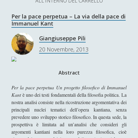
ALL'INTERNO DEL CARRELLO
L’Ultimo Scacco – Concorso Letterario
Per la pace perpetua – La via della pace di
Contatti & Collabora!
CERCA
Immanuel Kant
La nostra storia
S
Giangiuseppe Pili
e
t
f
y
20 Novembre, 2013
a
r
w
a
o
c
SUPPORT US
i
c
u
h
Abstract
t
e
t
Se apprezzi il nostro lavoro, puoi effettuare una
Per la pace perpetua Un progetto filosofico di Immanuel
donazione tramite PayPal!
t
b
u
Kant
è uno dei testi fondamentali della filosofia politica. La
nostra analisi consiste nella ricostruzione argomentativa dei
e
o
b
principali nuclei tematici dell’opera kantiana, senza
r
o
e
prevedere uno sviluppo storico filosofico. In questa sede, la
prospettiva è limitata ad un’analisi che consideri gli
Contenuti
k
argomenti kantiani nella loro purezza filosofica, cioè