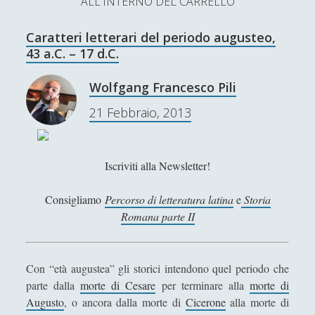
ALL'INTERNO DEL CARRELLO
L’Ultimo Scacco – Concorso Letterario
Caratteri letterari del periodo augusteo,
Contatti & Collabora!
CERCA
43 a.C. – 17 d.C.
La nostra storia
S
Wolfgang Francesco Pili
e
t
f
y
21 Febbraio, 2013
a
r
w
a
o
c
SUPPORT US
i
c
u
h
Iscriviti alla Newsletter!
t
e
t
Se apprezzi il nostro lavoro, puoi effettuare una
Consigliamo
Percorso di letteratura latina
e
Storia
donazione tramite PayPal!
t
b
u
Romana parte II
e
o
b
r
o
e
Con “età augustea” gli storici intendono quel periodo che
parte dalla
morte di Cesare
per terminare alla
morte di
Contenuti
k
Augusto
, o ancora dalla morte di
Cicerone
alla morte di