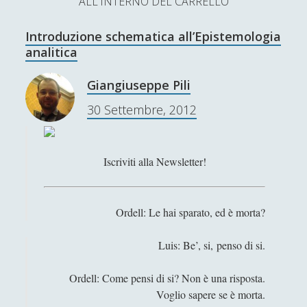
ALL'INTERNO DEL CARRELLO
L’Ultimo Scacco – Concorso Letterario
Introduzione schematica all’Epistemologia
Contatti & Collabora!
CERCA
analitica
La nostra storia
S
Giangiuseppe Pili
e
t
f
y
30 Settembre, 2012
a
r
SUPPORT US
w
a
o
c
i
c
u
h
Iscriviti alla Newsletter!
Se apprezzi il nostro lavoro, puoi effettuare una
donazione tramite PayPal!
t
e
t
t
b
u
Ordell: Le hai sparato, ed è morta?
e
o
b
Luis: Be’, si, penso di si.
Contenuti
r
o
e
Ordell: Come pensi di si? Non è una risposta.
k
Antologia
(4)
►
Voglio sapere se è morta.