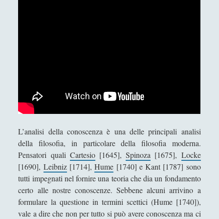
Didattica
(7)
►
Economia
(9)
►
Filologia
(4)
►
Geopolitica
(11)
►
I percorsi di SF2.0
(7)
►
In edicola
(1)
►
Interviste
(70)
►
L’analisi della conoscenza è una delle principali analisi
Itinerari
(14)
►
della filosofia, in particolare della filosofia moderna.
Pensatori quali
Cartesio
[1645],
Spinoza
[1675],
Locke
Musica
(14)
►
[1690],
Leibniz
[1714],
Hume
[1740] e Kant [1787] sono
Scacchi
(42)
tutti impegnati nel fornire una teoria che dia un fondamento
►
certo alle nostre conoscenze. Sebbene alcuni arrivino a
Scoutismo
(1)
►
formulare la questione in termini scettici (Hume [1740]),
vale a dire che non per tutto si può avere conoscenza ma ci
Segnalazioni
(223)
►