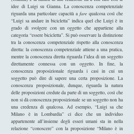
Aristotele - Vita e opere
idee di Luigi su Gianna. La conoscenza competenziale
Democrito - Vita e opere
riguarda una particolare capacità a
fare
qualcosa così che
“Luigi sa andare in bicicletta” indica quel che Luigi è in
Empedocle - Vita e opere
grado di svolgere con un oggetto che appartiene alla
Epicuro - Vita e opere
categoria “essere bicicletta”. Si può osservare la distinzione
tra la conoscenza competenziale rispetto alla conoscenza
Epitteto - Vita e Opere
diretta: la conoscenza competenziale attiene a una pratica,
Eraclito - Vita e opere
mentre la conoscenza diretta riguarda l’idea di un soggetto
direttamente connessa con un oggetto. In fine, la
Eresie cristiane e scuole di pensiero in periodo tardo
antico
conoscenza proposizionale riguarda i casi in cui un
soggetto può dire di sapere una certa proposizione. La
Eros: Il Demone Mediatore tra Divino e Umano - Erotica,
conoscenza proposizionale, dunque, riguarda la natura
Giustizia e Passioni in Platone
delle proposizioni credute da parte di un soggetto, così che
Gemino di Rodi e il suo posto nella storia della filosofia
non si dà conoscenza proposizionale se un soggetto non ha
della scienza
una credenza di qualcosa. Ad esempio, “Luigi sa che
Milano è in Lombardia” ci dice che un individuo
Gorgia - Vita e opere
appartenente all’insieme degli esseri umani sta in nella
Il Demiurgo di Platone ha l\'Idea di Artisticità sui numeri
relazione “conoscere” con la proposizione “Milano è in
idealmente contratti