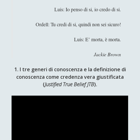
Filosofia
(799)
►
Luis: Io penso di si, io credo di si.
Saggi
(72)
►
Ordell: Tu credi di si, quindi non sei sicuro!
Scienza
(84)
►
Luis: E’ morta, è morta.
Storia
(144)
►
Libri Recensiti
(441)
►
Jackie Brown
Random
(28)
►
1. I tre generi di conoscenza e la definizione di
Ironia
(7)
►
conoscenza come credenza vera giustificata
(
Justified True Belief
JTB
).
Un Po’ Di Narrativa
(7)
►
Attualità
(12)
►
Azione Filosofica
(4)
►
Cinema e Serie
(15)
►
Collana di Scuola Filosofica
(13)
►