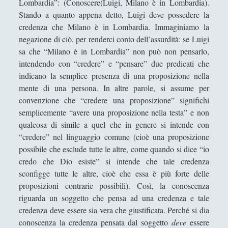
Lombardia”: (Conoscere(Luigi, Milano è in Lombardia).
Stando a quanto appena detto, Luigi deve possedere la
L\'arte della guerra di Publio Flavio Vegezio Renato -
credenza che Milano è in Lombardia. Immaginiamo la
Considerazioni analitiche e metastoriche
negazione di ciò, per renderci conto dell’assurdità: se Luigi
Le confessioni e La città di Dio di Agostino
sa che “Milano è in Lombardia” non può non pensarlo,
intendendo con “credere” e “pensare” due predicati che
Leucippo - Vita e opere
indicano la semplice presenza di una proposizione nella
Lucrezio - Vita e Opere
mente di una persona. In altre parole, si assume per
L’apogeo della cultura cristiana: la patristica
convenzione che “credere una proposizione” significhi
semplicemente “avere una proposizione nella testa” e non
Marco Tullio Cicerone - Vita e opere
qualcosa di simile a quel che in genere si intende con
Melisso - Vita e opere
“credere” nel linguaggio comune (cioè una proposizione
possibile che esclude tutte le altre, come quando si dice “io
Paradoxes of Skepticism
credo che Dio esiste” si intende che tale credenza
Parmenide - Vita e opere
sconfigge tutte le altre, cioè che essa è più forte delle
proposizioni contrarie possibili). Così, la conoscenza
Pitagora - Vita e opere
riguarda un soggetto che pensa ad una credenza e tale
Plato and Analytic Epistemology. Has Plato Been Set
credenza deve essere sia vera che giustificata. Perché si dia
Aside?
conoscenza la credenza pensata dal soggetto
deve
essere