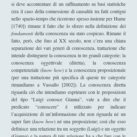
si deve accontentare di un raffinamento su basi statistiche
Sicurezza e Relazioni Internazionali
(14)
►
(era il caso della connessione di causalità tra fatti contigui
nello spazio-tempo che ricorrono spesso insieme per Hume
Storia della Letteratura
(160)
►
[1740]) rimane il fatto che lo sforzo nella definizione dei
Utilità
(12)
►
fondamenti
della conoscenza sia stato cospicuo. Rimane il
fatto, però, che fino al XX secolo, non c’era una chiara
Venere in Cornice
(44)
►
separazione dei vari generi di conoscenza, trattazione che
intende distinguere la conoscenza in tre grandi categorie: la
Antologia F-M
conoscenza oggettivale (diretta), la conoscenza
Antologia N-S
competenziale (
know how
) e la conoscenza proposizionale
Antologia T-Z.
(per una trattazione più specifica di queste tre categorie
rimandiamo a Vassallo [2002]). La conoscenza diretta
'; collapsItems['collapsCat-4:4'] = '
riguarda ciò che intendiamo esprimere con le proposizioni
del tipo “Luigi conosce Gianna”, vale a dire che il
Anassagora - Vita e Opere
predicato “conoscere” è utilizzato per indicare
l’acquisizione di un’informazione che non riguarda né un
Anassimandro - Vita e opere
saper fare (
know how
) né una proposizione; così che esso
Anassimene - Vita e opere
definisce una relazione tra un soggetto (Luigi) e un oggetto
(Gianna) e la natura di tale relazione ha a che fare con le