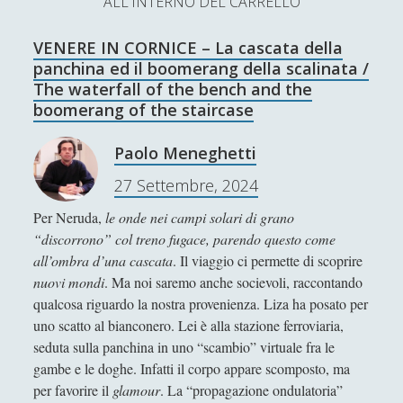
ALL'INTERNO DEL CARRELLO
L’Ultimo Scacco – Concorso Letterario
VENERE IN CORNICE – La cascata della
Contatti & Collabora!
CERCA
panchina ed il boomerang della scalinata /
La nostra storia
The waterfall of the bench and the
S
boomerang of the staircase
e
t
f
y
a
Paolo Meneghetti
r
w
a
o
27 Settembre, 2024
c
SUPPORT US
i
c
u
h
Per Neruda,
le onde nei campi solari di grano
t
e
t
“discorrono” col treno fugace, parendo questo come
Se apprezzi il nostro lavoro, puoi effettuare una
all’ombra d’una cascata
. Il viaggio ci permette di scoprire
donazione tramite PayPal!
t
b
u
nuovi mondi
. Ma noi saremo anche socievoli, raccontando
e
o
b
qualcosa riguardo la nostra provenienza. Liza ha posato per
uno scatto al bianconero. Lei è alla stazione ferroviaria,
r
o
e
seduta sulla panchina in uno “scambio” virtuale fra le
Contenuti
k
gambe e le doghe. Infatti il corpo appare scomposto, ma
per favorire il
glamour
. La “propagazione ondulatoria”