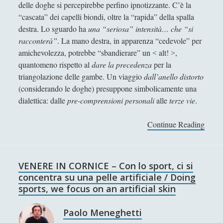
Antologia
(4)
delle doghe si percepirebbe perfino ipnotizzante. C’è la
►
“cascata” dei capelli biondi, oltre la “rapida” della spalla
Filosofia
(799)
►
destra. Lo sguardo ha
una “seriosa” intensità… che “si
racconterà”
. La mano destra, in apparenza “cedevole” per
Saggi
(72)
►
amichevolezza, potrebbe “sbandierare” un ˂ alt! ˃,
Scienza
(84)
►
quantomeno rispetto al
dare la precedenza
per la
triangolazione delle gambe. Un viaggio
dall’anello distorto
Storia
(144)
►
(considerando le doghe) presuppone simbolicamente una
Libri Recensiti
(441)
►
dialettica: dalle
pre-comprensioni personali
alle
terze vie
.
Random
(28)
►
Continue Reading
V
E
Ironia
(7)
►
N
Un Po’ Di Narrativa
(7)
►
E
VENERE IN CORNICE – Con lo sport, ci si
R
Attualità
(12)
►
concentra su una pelle artificiale / Doing
E
sports, we focus on an artificial skin
Azione Filosofica
(4)
►
I
N
Paolo Meneghetti
Cinema e Serie
(15)
►
C