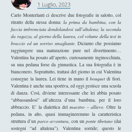
1 Luglio, 2023
Collana di Scuola Filosofica
(13)
O
►
R
Carlo Monterlanti ci descrive due fotografie in salotto, col
Didattica
(7)
►
N
ritratto della stessa donna:
la prima da bambina, con la
I
Economia
(9)
►
faccia imbronciata dondolandosi sull’altalena; la seconda
C
da ragazza, al giorno della laurea, col volume della tesi in
Filologia
(4)
►
E
braccio ed un sorriso smagliante
. Diciamo che possiamo
–
Geopolitica
(11)
►
raggiungere una maturazione pure nel divertimento…
L
Valentina ha posato all’aperto, curiosamente inginocchiata,
I percorsi di SF2.0
(7)
►
a
su una pedana forse da ginnastica. La sua fotografia è in
c
bianconero. Soprattutto, trattasi del giorno in cui Valentina
In edicola
(1)
►
a
consegue la laurea. Lei tiene in mano il
bouquet
di fiori.
s
Interviste
(70)
►
Valentina è anche una sportiva, ed oggi gestisce una scuola
c
di danza. Così, diviene interessante che lei abbia posato
Itinerari
(14)
►
a
“abbassandosi” all’altezza d’una bambina, per il loro
t
Musica
(14)
►
abbraccio. E’ la dialettica del
maestro – allievo
. Oltre la
a
pedana, in alto, quasi immagineremmo la caratteristica
Scacchi
(42)
►
d
struttura d’un
parco avventura
, con un
ponte tibetano
(dai
e
sostegni “ad altalena”). Valentina sorride; questo le
Scoutismo
(1)
►