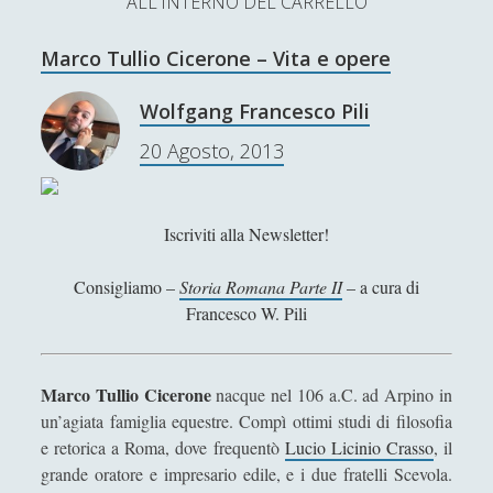
ALL'INTERNO DEL CARRELLO
L’Ultimo Scacco – Concorso Letterario
Marco Tullio Cicerone – Vita e opere
Contatti & Collabora!
CERCA
La nostra storia
Wolfgang Francesco Pili
S
20 Agosto, 2013
e
t
f
y
a
r
SUPPORT US
w
a
o
c
Iscriviti alla Newsletter!
i
c
u
h
Se apprezzi il nostro lavoro, puoi effettuare una
Consigliamo –
Storia Romana Parte II
– a cura di
donazione tramite PayPal!
t
e
t
Francesco W. Pili
t
b
u
e
o
b
Marco Tullio Cicerone
nacque nel 106 a.C. ad Arpino in
Contenuti
r
o
e
un’agiata famiglia equestre. Compì ottimi studi di filosofia
e retorica a Roma, dove frequentò
Lucio Licinio Crasso
, il
k
Antologia
(4)
►
grande oratore e impresario edile, e i due fratelli Scevola.