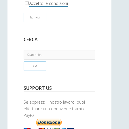
r
Accetto le condizioni
CERCA
S
e
a
r
c
h
SUPPORT US
Se apprezzi il nostro lavoro, puoi
effettuare una donazione tramite
PayPal!