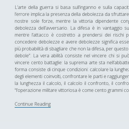
L’arte della guerra si basa sull’inganno e sulla capacit
l’errore implica la presenza della debolezza da sfruttare
nostre sole forze, mentre la vittoria dipendente con
debolezza dell’avversario. La difesa è in vantaggio s
mentre l’attacco è costretto a prendersi dei rischi pe
concedere debolezze e avere debolezze significa esser 
più probabilità di sbagliare che non la difesa, per questo “
debole”. La vera abilità consiste nel vincere chi si pu
vincere cento battaglie: la suprema arte sta nell’abbatt
forma consiste di cinque condizioni: calcolare la lunghe
degli elementi coinvolti, confrontare le parti e raggiungere
la lunghezza il calcolo, il calcolo il confronto, il conf
“l’operazione militare vittoriosa è come cento grammi c
Continue Reading
L
a
f
o