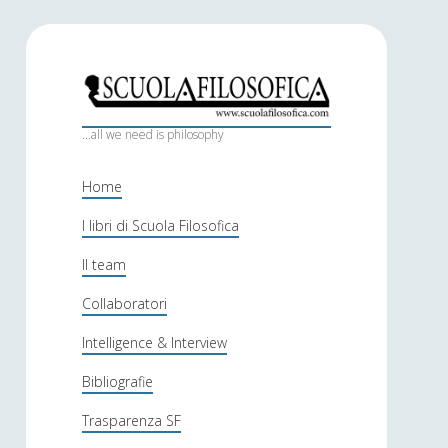
S
c
...all we need is philosophy
u
Home
o
I libri di Scuola Filosofica
l
Il team
a
f
Collaboratori
i
Intelligence & Interview
l
Bibliografie
o
Trasparenza SF