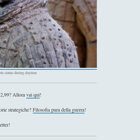
te-statue-during-daytime
 2,99? Allora
vai qui
!
eorie strategiche?
Filosofia pura della guerra
!
etter!