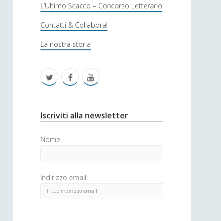
s
L’Ultimo Scacco – Concorso Letterario
o
Contatti & Collabora!
f
La nostra storia
i
c
t
f
y
a
w
a
o
i
c
u
S
Iscriviti alla newsletter
t
e
t
i
Nome
t
b
u
d
e
o
b
e
Indirizzo email:
r
o
e
b
k
a