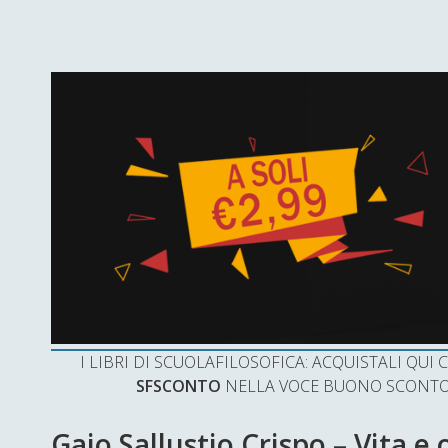
I LIBRI DI SCUOLAFILOSOFICA: ACQUISTALI QU
SFSCONTO
NELLA VOCE BUONO SCONTO 
Gaio Sallustio Crispo – Vita e