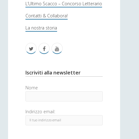
s
L’Ultimo Scacco – Concorso Letterario
o
Contatti & Collabora!
f
La nostra storia
i
c
t
f
y
a
w
a
o
i
c
u
S
Iscriviti alla newsletter
t
e
t
i
Nome
t
b
u
d
e
o
b
e
Indirizzo email:
r
o
e
b
k
a