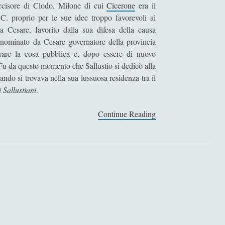
cisore di Clodo, Milone di cui
Cicerone
era il
C. proprio per le sue idee troppo favorevoli ai
a Cesare, favorito dalla sua difesa della causa
 nominato da Cesare governatore della provincia
rare la cosa pubblica e, dopo essere di nuovo
. Fu da questo momento che Sallustio si dedicò alla
ando si trovava nella sua lussuosa residenza tra il
 Sallustiani
.
Continue Reading
G
a
i
o
S
a
l
l
u
s