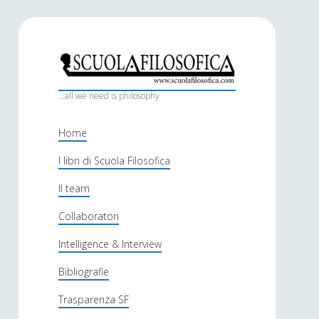
S
c
...all we need is philosophy
u
Home
o
I libri di Scuola Filosofica
l
Il team
a
f
Collaboratori
i
Intelligence & Interview
l
Bibliografie
o
Trasparenza SF