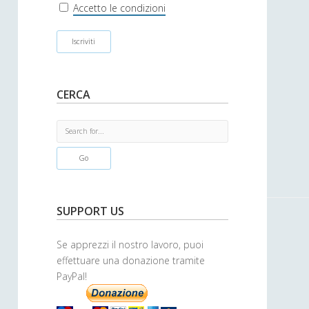
r
Accetto le condizioni
CERCA
S
e
a
r
c
h
SUPPORT US
Se apprezzi il nostro lavoro, puoi
effettuare una donazione tramite
PayPal!