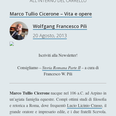
ALL'INTERNO DEL CARRELLO
L’Ultimo Scacco – Concorso Letterario
Marco Tullio Cicerone – Vita e opere
Contatti & Collabora!
CERCA
La nostra storia
Wolfgang Francesco Pili
S
20 Agosto, 2013
e
t
f
y
a
r
SUPPORT US
w
a
o
c
Iscriviti alla Newsletter!
i
c
u
h
Se apprezzi il nostro lavoro, puoi effettuare una
Consigliamo –
Storia Romana Parte II
– a cura di
donazione tramite PayPal!
t
e
t
Francesco W. Pili
t
b
u
e
o
b
Marco Tullio Cicerone
nacque nel 106 a.C. ad Arpino in
Contenuti
r
o
e
un’agiata famiglia equestre. Compì ottimi studi di filosofia
e retorica a Roma, dove frequentò
Lucio Licinio Crasso
, il
k
Antologia
(4)
►
grande oratore e impresario edile, e i due fratelli Scevola.