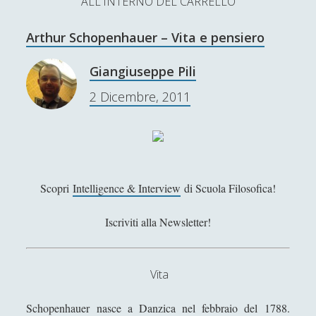
ALL'INTERNO DEL CARRELLO
L’Ultimo Scacco – Concorso Letterario
Arthur Schopenhauer – Vita e pensiero
Contatti & Collabora!
CERCA
La nostra storia
Giangiuseppe Pili
S
2 Dicembre, 2011
e
t
f
y
a
r
w
a
o
c
SUPPORT US
i
c
u
h
t
e
t
Scopri
Intelligence & Interview
di Scuola Filosofica!
Se apprezzi il nostro lavoro, puoi effettuare una
donazione tramite PayPal!
t
b
u
Iscriviti alla Newsletter!
e
o
b
r
o
e
Vita
Contenuti
k
Schopenhauer nasce a Danzica nel febbraio del 1788.