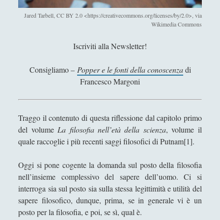
Antologia
(4)
►
Jared Tarbell, CC BY 2.0 <https://creativecommons.org/licenses/by/2.0>, via
Filosofia
(799)
►
Wikimedia Commons
Saggi
(72)
►
Iscriviti alla Newsletter!
Scienza
(84)
►
Consigliamo –
Popper e le fonti della conoscenza
di
Storia
(144)
►
Francesco Margoni
Libri Recensiti
(441)
►
Random
(28)
►
Traggo il contenuto di questa riflessione dal capitolo primo
del volume
La filosofia nell’età della scienza
, volume il
Ironia
(7)
►
quale raccoglie i più recenti saggi filosofici di Putnam[1].
Un Po’ Di Narrativa
(7)
►
Oggi si pone cogente la domanda sul posto della filosofia
Attualità
(12)
►
nell’insieme complessivo del sapere dell’uomo. Ci si
interroga sia sul posto sia sulla stessa legittimità e utilità del
Azione Filosofica
(4)
►
sapere filosofico, dunque, prima, se in generale vi è un
Cinema e Serie
(15)
►
posto per la filosofia, e poi, se sì, qual è.