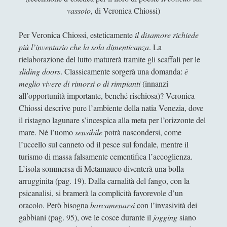
Filosofia
(799)
►
vassoio
, di Veronica Chiossi)
Saggi
(72)
►
Per Veronica Chiossi, esteticamente
il disamore richiede
Scienza
(84)
►
più l’inventario che la sola dimenticanza
. La
rielaborazione del lutto maturerà tramite gli scaffali per le
Storia
(144)
►
sliding doors
. Classicamente sorgerà una domanda:
è
meglio vivere di rimorsi o di rimpianti
(innanzi
Libri Recensiti
(441)
►
all’opportunità importante, benché rischiosa)? Veronica
Random
(28)
►
Chiossi descrive pure l’ambiente della natia Venezia, dove
il ristagno lagunare s’incespica alla meta per l’orizzonte del
Ironia
(7)
►
mare. Né l’uomo
sensibile
potrà nascondersi, come
Un Po’ Di Narrativa
(7)
►
l’uccello sul canneto od il pesce sul fondale, mentre il
turismo di massa falsamente cementifica l’accoglienza.
Attualità
(12)
►
L’isola sommersa di Metamauco diventerà una bolla
Azione Filosofica
(4)
arrugginita (pag. 19). Dalla carnalità del fango, con la
►
psicanalisi, si bramerà la complicità favorevole d’un
Cinema e Serie
(15)
►
oracolo. Però bisogna
barcamenarsi
con l’invasività dei
gabbiani (pag. 95), ove le cosce durante il
jogging
siano
Collana di Scuola Filosofica
(13)
►