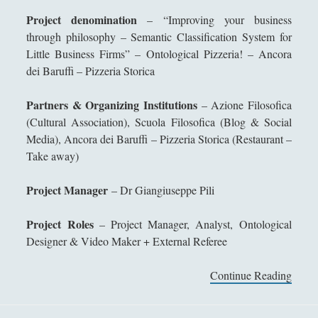
Collana di Scuola Filosofica
(13)
►
Project denomination
– “Improving your business
through philosophy – Semantic Classification System for
Didattica
(7)
►
Little Business Firms” – Ontological Pizzeria! – Ancora
Economia
(9)
►
dei Baruffi – Pizzeria Storica
Filologia
(4)
►
Partners & Organizing Institutions
– Azione Filosofica
Geopolitica
(11)
►
(Cultural Association), Scuola Filosofica (Blog & Social
Media), Ancora dei Baruffi – Pizzeria Storica (Restaurant –
I percorsi di SF2.0
(7)
►
Take away)
In edicola
(1)
►
Project Manager
– Dr Giangiuseppe Pili
Interviste
(70)
►
Project Roles
– Project Manager, Analyst, Ontological
Itinerari
(14)
►
Designer & Video Maker + External Referee
Musica
(14)
►
Continue Reading
I
Scacchi
(42)
►
m
Scoutismo
(1)
p
►