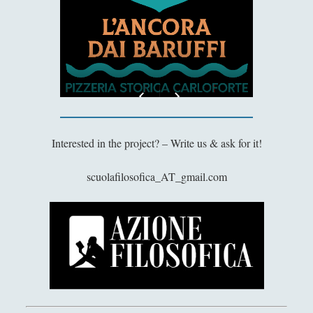
Antologia
(4)
►
Filosofia
(799)
►
Saggi
(72)
►
Scienza
(84)
►
Storia
(144)
►
Libri Recensiti
(441)
►
Interested in the project? – Write us & ask for it!
Random
(28)
►
scuolafilosofica_AT_gmail.com
Ironia
(7)
►
Un Po’ Di Narrativa
(7)
►
Attualità
(12)
►
Azione Filosofica
(4)
►
Cinema e Serie
(15)
►