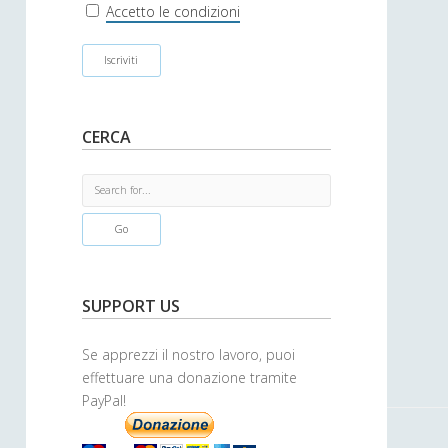
r
Accetto le condizioni
CERCA
S
e
a
r
c
h
SUPPORT US
Se apprezzi il nostro lavoro, puoi
effettuare una donazione tramite
PayPal!