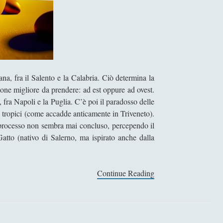
ana, fra il Salento e la Calabria. Ciò determina la
ione migliore da prendere: ad est oppure ad ovest.
 fra Napoli e la Puglia. C’è poi il paradosso delle
i tropici (come accadde anticamente in Triveneto).
 processo non sembra mai concluso, percependo il
atto (nativo di Salerno, ma ispirato anche dalla
Continue Reading
S
u
l
l
a