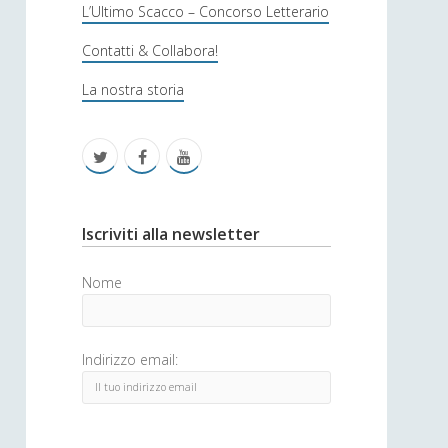
s
L’Ultimo Scacco – Concorso Letterario
o
Contatti & Collabora!
f
La nostra storia
i
c
t
f
y
a
w
a
o
i
c
u
S
Iscriviti alla newsletter
t
e
t
i
Nome
t
b
u
d
e
o
b
e
Indirizzo email:
r
o
e
b
k
a