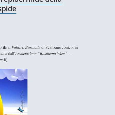
spide
rile al
Palazzo Baronale
di Scanzano Jonico, in
zzata dall’
Associazione “Basilicata Wow”
—
w.it)