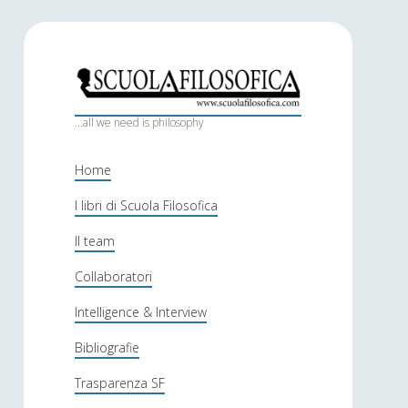
S
c
...all we need is philosophy
u
Home
o
I libri di Scuola Filosofica
l
Il team
a
f
Collaboratori
i
Intelligence & Interview
l
Bibliografie
o
Trasparenza SF