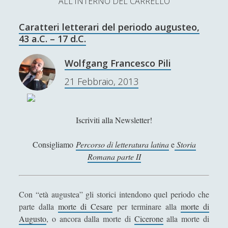
ALL'INTERNO DEL CARRELLO
L’Ultimo Scacco – Concorso Letterario
Caratteri letterari del periodo augusteo,
Contatti & Collabora!
CERCA
43 a.C. – 17 d.C.
La nostra storia
S
Wolfgang Francesco Pili
e
t
f
y
21 Febbraio, 2013
a
r
w
a
o
c
SUPPORT US
i
c
u
h
Iscriviti alla Newsletter!
t
e
t
Se apprezzi il nostro lavoro, puoi effettuare una
Consigliamo
Percorso di letteratura latina
e
Storia
donazione tramite PayPal!
t
b
u
Romana parte II
e
o
b
r
o
e
Con “età augustea” gli storici intendono quel periodo che
parte dalla
morte di Cesare
per terminare alla
morte di
Contenuti
k
Augusto
, o ancora dalla morte di
Cicerone
alla morte di