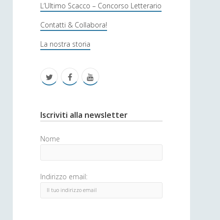
s
L’Ultimo Scacco – Concorso Letterario
o
Contatti & Collabora!
f
La nostra storia
i
c
t
f
y
a
w
a
o
i
c
u
S
Iscriviti alla newsletter
t
e
t
i
Nome
t
b
u
d
e
o
b
e
Indirizzo email:
r
o
e
b
k
a