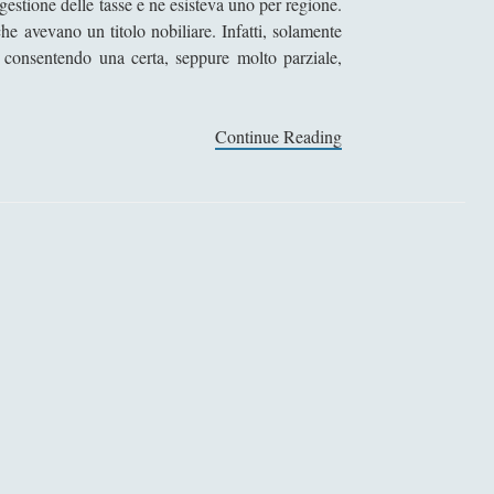
gestione delle tasse e ne esisteva uno per regione.
che avevano un titolo nobiliare. Infatti, solamente
 consentendo una certa, seppure molto parziale,
Continue Reading
R
e
n
a
t
o
C
a
r
t
e
s
i
o