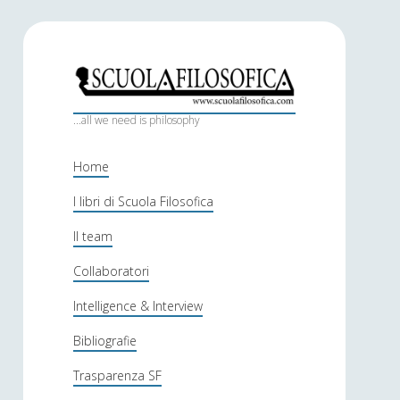
S
c
...all we need is philosophy
u
Home
o
I libri di Scuola Filosofica
l
Il team
a
f
Collaboratori
i
Intelligence & Interview
l
Bibliografie
o
Trasparenza SF