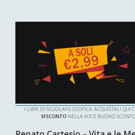
I LIBRI DI SCUOLAFILOSOFICA: ACQUISTALI QU
SFSCONTO
NELLA VOCE BUONO SCONTO 
Renato Cartesio – Vita e le M