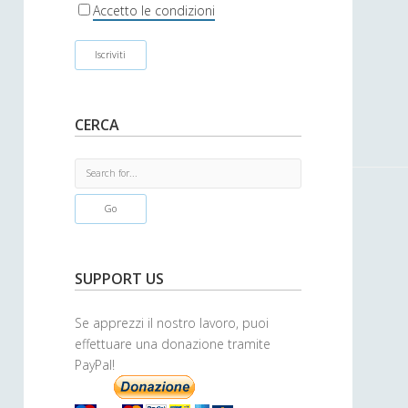
r
Accetto le condizioni
CERCA
S
e
a
r
c
h
SUPPORT US
Se apprezzi il nostro lavoro, puoi
effettuare una donazione tramite
PayPal!