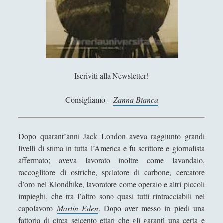
Antologia
(4)
►
Filosofia
(799)
►
Saggi
(72)
►
Scienza
(84)
►
Iscriviti alla Newsletter!
Storia
(144)
►
Libri Recensiti
(441)
Consigliamo –
Zanna Bianca
►
Random
(28)
►
Dopo quarant’anni Jack London aveva raggiunto grandi
Ironia
(7)
►
livelli di stima in tutta l’America e fu scrittore e giornalista
Un Po’ Di Narrativa
(7)
►
affermato; aveva lavorato inoltre come lavandaio,
raccoglitore di ostriche, spalatore di carbone, cercatore
Attualità
(12)
►
d’oro nel Klondhike, lavoratore come operaio e altri piccoli
Azione Filosofica
(4)
►
impieghi, che tra l’altro sono quasi tutti rintracciabili nel
capolavoro
Martin Eden
. Dopo aver messo in piedi una
Cinema e Serie
(15)
►
fattoria di circa seicento ettari che gli garantì una certa e