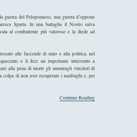
e la guerra del Peloponneso, una guerra d’opposte
itaresca Sparta. In una battaglia il Nostro salva
servata al combattente più valoroso e la diede ad
essato alle faccende di stato e alla politica, nel
quecento e lì fece un importante intervento a
nare alla pena di morte gli ammiragli vincitori di
a colpa di non aver recuperato i naufraghi e, per
Continue Reading
S
o
c
r
a
t