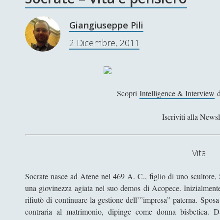
Giangiuseppe Pili
2 Dicembre, 2011
Scopri
Intelligence & Interview
d
Iscriviti alla Newsl
Vita
Socrate nasce ad Atene nel 469 A. C., figlio di uno scultore, 
una giovinezza agiata nel suo demos di Acopece. Inizialmente 
rifiutò di continuare la gestione dell’”impresa” paterna. Spos
contraria al matrimonio, dipinge come donna bisbetica. Da