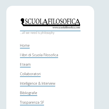
S
c
...all we need is philosophy
u
Home
o
I libri di Scuola Filosofica
l
Il team
a
f
Collaboratori
i
Intelligence & Interview
l
Bibliografie
o
Trasparenza SF