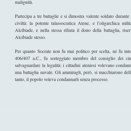
malignità.
Partecipa a tre battaglie e si dimostra valente soldato durant
civiltà: la potente talassocratica Atene, e l’oligarchica mil
Alcibiade, e nella stessa rifiuta il dono della battaglia, ri
Alcibiade stesso.
Per quanto Socrate non fu mai politico per scelta, né fu inter
406/407 a.C., fu sorteggiato membro del consiglio dei cin
salvaguardare la legalità: i cittadini ateniesi volevano condan
una battaglia navale. Gli ammiragli, però, si macchiarono dell
tanto, il popolo voleva condannarli senza processo.