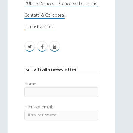
s
L’Ultimo Scacco – Concorso Letterario
o
Contatti & Collabora!
f
La nostra storia
i
c
t
f
y
a
w
a
o
i
c
u
S
Iscriviti alla newsletter
t
e
t
i
Nome
t
b
u
d
e
o
b
e
Indirizzo email:
r
o
e
b
k
a