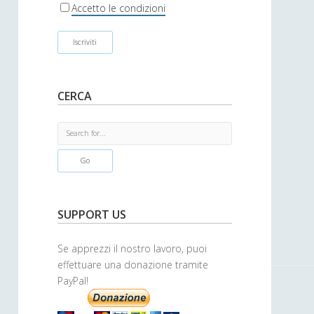
r
Accetto le condizioni
CERCA
S
e
a
r
c
h
SUPPORT US
Se apprezzi il nostro lavoro, puoi
effettuare una donazione tramite
PayPal!