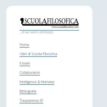
S
c
...all we need is philosophy
u
Home
o
I libri di Scuola Filosofica
l
Il team
a
f
Collaboratori
i
Intelligence & Interview
l
Bibliografie
o
Trasparenza SF