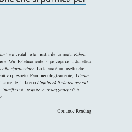
mbo”
era visitabile la mostra denominata
Falene
,
ilei Wu. Esteticamente, si percepisce la dialettica
o alla riproduzione
. La falena è un insetto che
n cattivo presagio. Fenomenologicamente, il
limbo
olicamente, la falena
illuminerà il viatico per chi
 “purificarsi” tramite lo svolazzamento
? A
e.
Continue Reading
R
i
p
r