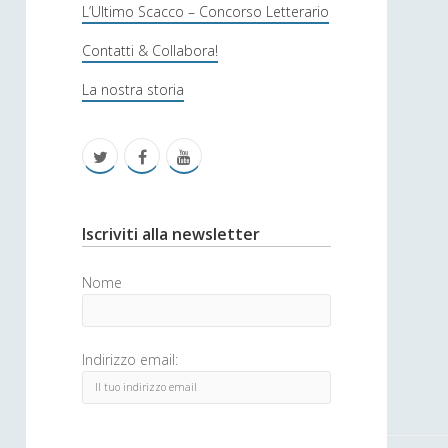
s
L’Ultimo Scacco – Concorso Letterario
o
Contatti & Collabora!
f
La nostra storia
i
c
t
f
y
a
w
a
o
i
c
u
S
Iscriviti alla newsletter
t
e
t
i
Nome
t
b
u
d
e
o
b
e
Indirizzo email:
r
o
e
b
k
a