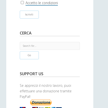
r
Accetto le condizioni
CERCA
S
e
a
r
c
h
SUPPORT US
Se apprezzi il nostro lavoro, puoi
effettuare una donazione tramite
PayPal!