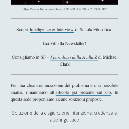
Antologia
(4)
►
https://www.flickr.com/photos/68530971@N03/6273931698/
Filosofia
(799)
►
Saggi
(72)
►
Scopri
Intelligence & Interview
di Scuola Filosofica!
Scienza
(84)
►
Iscriviti alla Newsletter!
Storia
(144)
►
Consigliamo in SF –
I paradossi dalla A alla Z
di Michael
Libri Recensiti
(441)
►
Clark
Random
(28)
►
Ironia
(7)
►
Per una chiara enunciazione del problema e una possibile
Un Po’ Di Narrativa
(7)
►
analisi, rimandiamo all’
articolo già presente sul sito
. In
questa sede proponiamo alcune soluzioni proposte.
Attualità
(12)
►
Azione Filosofica
(4)
►
Soluzione della disgiunzione intenzione, credenza e
atto linguistico
Cinema e Serie
(15)
►