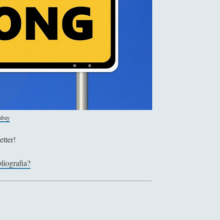
abay
etter!
liografia?