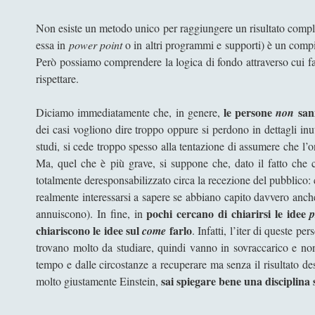
Non esiste un metodo unico per raggiungere un risultato comple
essa in
power point
o in altri programmi e supporti) è un compi
Però possiamo comprendere la logica di fondo attraverso cui farl
rispettare.
le persone
san
Diciamo immediatamente che, in genere,
non
dei casi vogliono dire troppo oppure si perdono in dettagli inuti
studi, si cede troppo spesso alla tentazione di assumere che l’on
Ma, quel che è più grave, si suppone che, dato il fatto che ch
totalmente deresponsabilizzato circa la recezione del pubblico:
realmente interessarsi a sapere se abbiano capito davvero anc
pochi cercano di chiarirsi le idee
annuiscono). In fine, in
chiariscono le idee sul
farlo
come
. Infatti, l’iter di queste p
trovano molto da studiare, quindi vanno in sovraccarico e non 
tempo e dalle circostanze a recuperare ma senza il risultato d
sai spiegare bene una disciplina
molto giustamente Einstein,