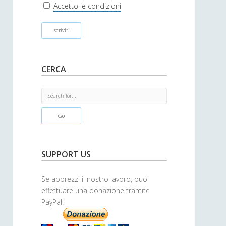
r
Accetto le condizioni
CERCA
S
e
a
r
c
h
SUPPORT US
Se apprezzi il nostro lavoro, puoi
effettuare una donazione tramite
PayPal!