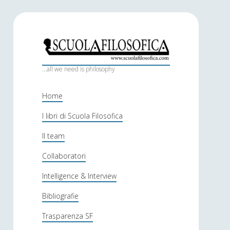
S
c
...all we need is philosophy
u
Home
o
I libri di Scuola Filosofica
l
Il team
a
f
Collaboratori
i
Intelligence & Interview
l
Bibliografie
o
Trasparenza SF