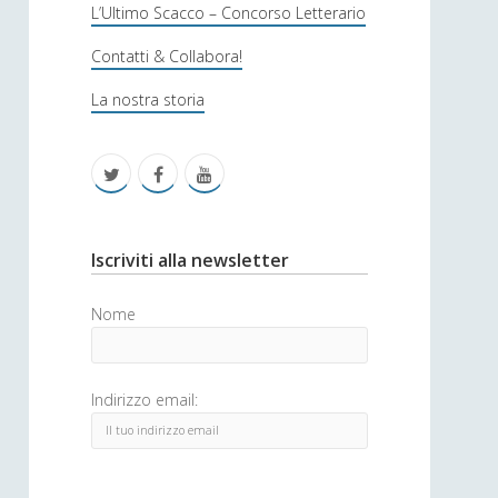
s
L’Ultimo Scacco – Concorso Letterario
o
Contatti & Collabora!
f
La nostra storia
i
c
t
f
y
a
w
a
o
i
c
u
S
Iscriviti alla newsletter
t
e
t
i
Nome
t
b
u
d
e
o
b
e
Indirizzo email:
r
o
e
b
k
a