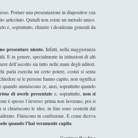
sso. Portare una presentazione in diapositive (sia
to articolato. Quindi non esiste un metodo unico.
o e, soprattutto, chiarire i desiderata generali da
no presentare niente.
Infatti, nella maggioranza
li. E in genere, specialmente in istituzioni di alti
ere dell’ascolto sia tutto nelle mani degli uditori.
i parla esercita un certo potere, costui si senta
 chiedere se le persone hanno capito, non significa
he quando annuiscono (e, anzi, soprattutto quando
di averle presentate
non si
prima
e, soprattutto,
ersone è spesso l’inverso: prima non lavorano, poi si
si chiariscono le idee, in fine sono costretti dal
esiderato. Finiscono in confusione. E come diceva
 solo quando l’hai veramente capita
.
Continue Reading
C