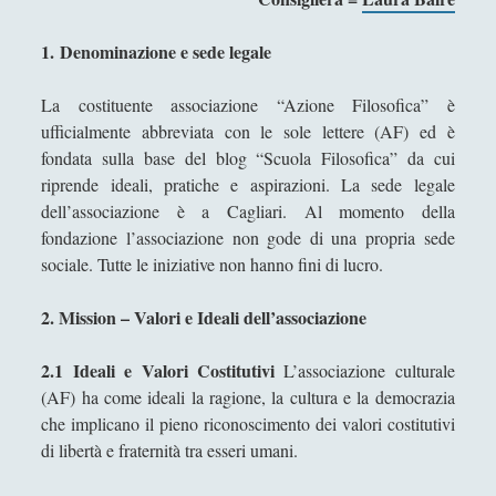
Azione Filosofica - Statuto
1.
Denominazione e sede legale
How COVID-19 impacted Scuola Filosofica?
Philosophical Action - Statute - English Version
La costituente associazione “Azione Filosofica” è
ufficialmente abbreviata con le sole lettere (AF) ed è
Cinema e Serie
(15)
►
fondata sulla base del blog “Scuola Filosofica” da cui
Collana di Scuola Filosofica
(13)
►
riprende ideali, pratiche e aspirazioni. La sede legale
dell’associazione è a Cagliari. Al momento della
Didattica
(7)
►
fondazione l’associazione non gode di una propria sede
Economia
(9)
►
sociale. Tutte le iniziative non hanno fini di lucro.
Filologia
(4)
►
2. Mission – Valori e Ideali dell’associazione
Geopolitica
(11)
►
2.1 Ideali e Valori Costitutivi
L’associazione culturale
I percorsi di SF2.0
(7)
►
(AF) ha come ideali la ragione, la cultura e la democrazia
che implicano il pieno riconoscimento dei valori costitutivi
In edicola
(1)
►
di libertà e fraternità tra esseri umani.
Interviste
(70)
►