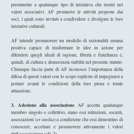
preminente a qualunque tipo di iniziativa che rientri nei
Alessandro Giorgi
valori associativi. AF promuove le attività proposte dai
Alice Manzoni
soci, i quali sono invitati a condividere e divulgare le loro
iniziative culturali.
Andrea Bardazzi
Andrea Corona
AF intende promuovere un modello di razionalità umana
Andrea Mereu
positiva capace di trasformare le idee in azione per
difendere quegli ideali di ragione, libertà e fratellanza e,
Andrea Zeppi
quindi, di cultura e democrazia stabiliti nel presente statuto.
Brad Smith
Chiunque faccia parte di AF riconosce l’importanza della
difesa di questi valori con lo scopo esplicito di impegnarsi a
Chiara Cozzi
portare avanti le condizioni della loro piena e totale
Cosimo Meneguzzo
attuazione.
Daniele Barni
3. Adesione alla associazione
AF accetta qualunque
Danilo Mallò
membro singolo o collettivo, siano essi istituzioni, società,
associazioni (
et similia
) a condizione che essi dimostrino di
Dario Maestripieri
conoscere, accettare e promuovere attivamente i valori
Emanuele Franz
dell’associazione (cfr. 2).