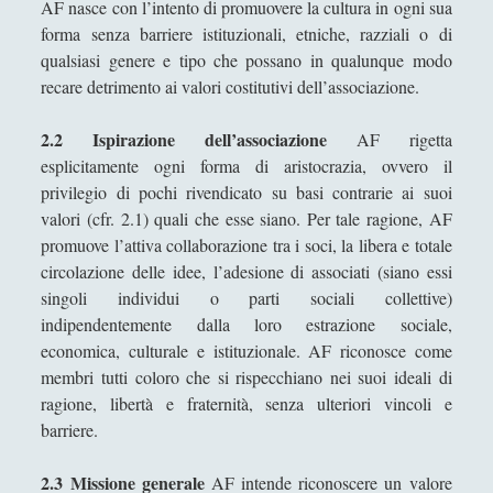
AF nasce con l’intento di promuovere la cultura in ogni sua
Itinerari
(14)
►
forma senza barriere istituzionali, etniche, razziali o di
Musica
(14)
qualsiasi genere e tipo che possano in qualunque modo
►
recare detrimento ai valori costitutivi dell’associazione.
Scacchi
(42)
►
2.2 Ispirazione dell’associazione
AF rigetta
Scoutismo
(1)
►
esplicitamente ogni forma di aristocrazia, ovvero il
Segnalazioni
(223)
►
privilegio di pochi rivendicato su basi contrarie ai suoi
valori (cfr. 2.1) quali che esse siano. Per tale ragione, AF
Sicurezza e Relazioni Internazionali
(14)
►
promuove l’attiva collaborazione tra i soci, la libera e totale
Storia della Letteratura
(160)
►
circolazione delle idee, l’adesione di associati (siano essi
singoli individui o parti sociali collettive)
Utilità
(12)
►
indipendentemente dalla loro estrazione sociale,
economica, culturale e istituzionale. AF riconosce come
Venere in Cornice
(44)
►
membri tutti coloro che si rispecchiano nei suoi ideali di
ragione, libertà e fraternità, senza ulteriori vincoli e
ARTICOLI PER AUTORE
barriere.
Alberto Labellarte
2.3 Missione generale
AF intende riconoscere un valore