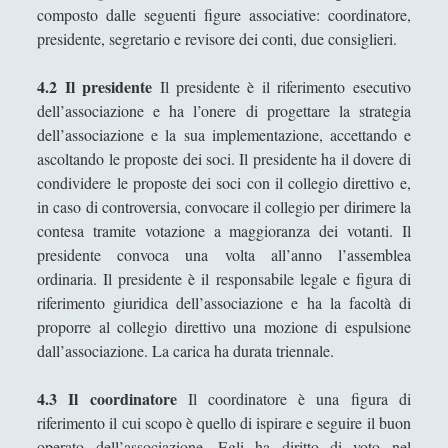
Salvatore Magra
composto dalle seguenti figure associative: coordinatore,
Sergio Pampanini
presidente, segretario e revisore dei conti, due consiglieri.
Simone Di Massa
4.2 Il presidente
Il presidente è il riferimento esecutivo
Stefano Bernini
dell’associazione e ha l’onere di progettare la strategia
dell’associazione e la sua implementazione, accettando e
Stefano Sabatini
ascoltando le proposte dei soci. Il presidente ha il dovere di
Tullio Aebischer
condividere le proposte dei soci con il collegio direttivo e,
in caso di controversia, convocare il collegio per dirimere la
Umberto Rossolini
contesa tramite votazione a maggioranza dei votanti. Il
Valeria Franco
presidente convoca una volta all’anno l’assemblea
ordinaria. Il presidente è il responsabile legale e figura di
Valerio Stagno
riferimento giuridica dell’associazione e ha la facoltà di
Wolfgang Francesco Pili
proporre al collegio direttivo una mozione di espulsione
dall’associazione. La carica ha durata triennale.
4.3 Il coordinatore
Il coordinatore è una figura di
riferimento il cui scopo è quello di ispirare e seguire il buon
operato dell’associazione. Egli ha diritto di voto nel