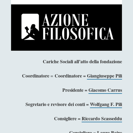
Antologia
(4)
►
Filosofia
(799)
►
Saggi
(72)
►
Scienza
(84)
►
Storia
(144)
►
Libri Recensiti
(441)
►
Cariche Sociali all’atto della fondazione
Random
(28)
►
Coordinatore
Coordinatore =
Giangiuseppe Pili
=
Ironia
(7)
►
Presidente =
Giacomo Carrus
Un Po’ Di Narrativa
(7)
►
Segretario e revisore dei conti =
Wolfgang F. Pili
Attualità
(12)
►
Azione Filosofica
(4)
▼
Consigliere =
Riccardo Scasseddu
Progetti
(1)
►
Consigliera =
Laura Baire