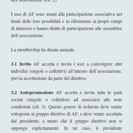
Enrico Pili
I soci di AF sono tenuti alla partecipazione associativa nei
Federica Mazzocchini
limiti delle loro possibilità e in riferimento ai propri campi
Francesco Margoni
di interesse e hanno diritto di partecipazione alle assemblee
dell’associazione.
Francesco Marigo
Gaetano Barbella
La membership ha durata annuale.
Giacomo Carrus
3.1 Invito
AF accetta e invita i soci a coinvolgere altri
Giada Salvati
individui (singoli o collettivi) all’interno dell’associazione,
previa accettazione da parte del direttivo.
Giangiuseppe Pili
Giorgio Della Rocca
3.2 Autopromozione
AF accetta e invita tutte le parti
sociali (singole o collettive) ad associarsi alle note
Giovanni Ingrosso
condizioni (cfr. 3). Questo genere di richiesta deve venire
Giuseppe Cacciatore
sottoposta al gruppo direttivo di AF, e deve venire accettata
dal presidente, a meno che il gruppo direttivo non si
Giuseppe Ragunì
opponga esplicitamente. In tal caso, il presidente
Guido Del Santo