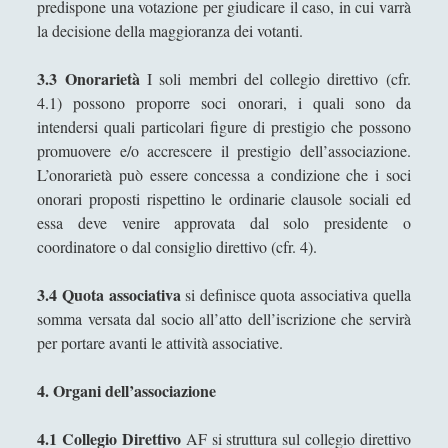
predispone una votazione per giudicare il caso, in cui varrà
la decisione della maggioranza dei votanti.
Ivano E. Pollini
Laura Baire
3.3 Onorarietà
I soli membri del collegio direttivo (cfr.
Linda Savelli
4.1) possono proporre soci onorari, i quali sono da
intendersi quali particolari figure di prestigio che possono
Massimo Fabi
promuovere e/o accrescere il prestigio dell’associazione.
Matteo Bucalossi
L’onorarietà può essere concessa a condizione che i soci
onorari proposti rispettino le ordinarie clausole sociali ed
Michele Diodati
essa deve venire approvata dal solo presidente o
Paolo Ceola
coordinatore o dal consiglio direttivo (cfr. 4).
Paolo Meneghetti
3.4 Quota associativa
si definisce quota associativa quella
Redazione
somma versata dal socio all’atto dell’iscrizione che servirà
per portare avanti le attività associative.
Robert Paul Wolff
Rudy Gallerani
4. Organi dell’associazione
Sonia Cosio
4.1 Collegio Direttivo
AF si struttura sul collegio direttivo