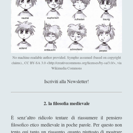
]
Sicurezza e Relazioni Internazionali
(14)
►
P
a
Storia della Letteratura
(160)
►
s
q
Utilità
(12)
►
u
Venere in Cornice
(44)
►
a
l
Antologia F-M
No machine-readable author provided. Sympho assumed (based on copyright
e
claims)., CC BY-SA 3.0 <http://creativecommons.org/licenses/by-sa/3.0/>, via
Antologia N-S
V
Wikimedia Commons
i
Antologia T-Z.
t
Iscriviti alla Newsletter!
'; collapsItems['collapsCat-4:4'] = '
a
l
e
Anassagora - Vita e Opere
2. la filosofia medievale
–
Anassimandro - Vita e opere
F
È senz’altro ridicolo tentare di riassumere il pensiero
Anassimene - Vita e opere
i
filosofico etico medievale in poche parole. Per questo non
l
tento qui tanto un riassunto, quanto piuttosto di mostrare