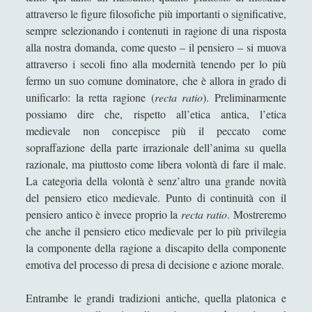
Aristotele - Vita e opere
o
attraverso le figure filosofiche più importanti o significative,
Democrito - Vita e opere
s
sempre selezionando i contenuti in ragione di una risposta
o
alla nostra domanda, come questo – il pensiero – si muova
Empedocle - Vita e opere
f
attraverso i secoli fino alla modernità tenendo per lo più
Epicuro - Vita e opere
i
fermo un suo comune dominatore, che è allora in grado di
a
unificarlo: la retta ragione (
recta ratio
). Preliminarmente
Epitteto - Vita e Opere
M
possiamo dire che, rispetto all’etica antica, l’etica
Eraclito - Vita e opere
e
medievale non concepisce più il peccato come
d
sopraffazione della parte irrazionale dell’anima su quella
Eresie cristiane e scuole di pensiero in periodo tardo
i
razionale, ma piuttosto come libera volontà di fare il male.
antico
e
La categoria della volontà è senz’altro una grande novità
Eros: Il Demone Mediatore tra Divino e Umano - Erotica,
v
del pensiero etico medievale. Punto di continuità con il
Giustizia e Passioni in Platone
a
pensiero antico è invece proprio la
recta ratio
. Mostreremo
Gemino di Rodi e il suo posto nella storia della filosofia
l
che anche il pensiero etico medievale per lo più privilegia
della scienza
e
la componente della ragione a discapito della componente
(
emotiva del processo di presa di decisione e azione morale.
Gorgia - Vita e opere
D
Il Demiurgo di Platone ha l\'Idea di Artisticità sui numeri
i
Entrambe le grandi tradizioni antiche, quella platonica e
idealmente contratti