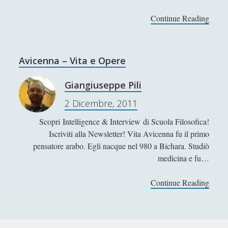
Platone
Continue Reading
R
Protagora - Vita e Opere
a
g
Seneca - Vita e opere
i
Avicenna – Vita e Opere
Senofane - Vita e Filosofia
o
Socrate - Vita e pensiero
n
Giangiuseppe Pili
e
Sun Tzu: uno studio sull\'arte della guerra
2 Dicembre, 2011
e
Talete - Vita e Opere
d
Scopri Intelligence & Interview di Scuola Filosofica!
e
Zenone di Elea - Vita e opere
Iscriviti alla Newsletter! Vita Avicenna fu il primo
m
pensatore arabo. Egli nacque nel 980 a Bichara. Studiò
o
'; collapsItems['collapsCat-10:4'] = '
medicina e fu…
z
i
Abelardo - Vita e Opere
Continue Reading
A
o
v
Alberto Magno - Vita e opere
n
i
e
Alcune riflessioni sui Tarocchi
c
n