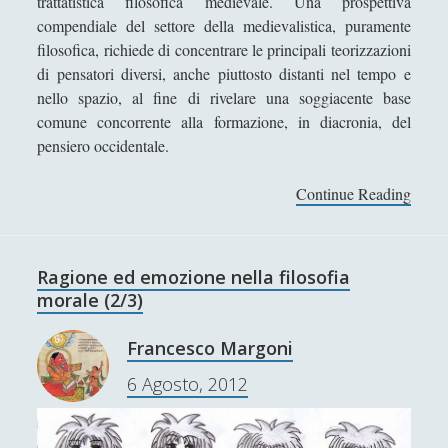
trattatistica filosofica medievale. Una prospettiva
Didattica
(7)
►
compendiale del settore della medievalistica, puramente
filosofica, richiede di concentrare le principali teorizzazioni
Economia
(9)
►
di pensatori diversi, anche piuttosto distanti nel tempo e
nello spazio, al fine di rivelare una soggiacente base
Filologia
(4)
►
comune concorrente alla formazione, in diacronia, del
Geopolitica
(11)
►
pensiero occidentale.
I percorsi di SF2.0
(7)
►
Continue Reading
[
In edicola
(1)
►
R
e
Interviste
(70)
►
c
Ragione ed emozione nella filosofia
Itinerari
(14)
►
e
morale (2/3)
n
Musica
(14)
►
s
Francesco Margoni
i
Scacchi
(42)
►
6 Agosto, 2012
o
Scoutismo
(1)
►
n
e
Segnalazioni
(223)
►