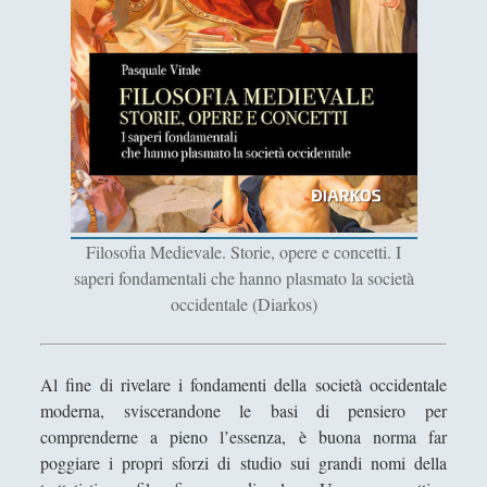
Filosofia
(799)
►
Saggi
(72)
►
Scienza
(84)
►
Storia
(144)
►
Libri Recensiti
(441)
►
Random
(28)
►
Filosofia Medievale. Storie, opere e concetti. I
Ironia
(7)
►
saperi fondamentali che hanno plasmato la società
occidentale (Diarkos)
Un Po’ Di Narrativa
(7)
►
Attualità
(12)
►
Al fine di rivelare i fondamenti della società occidentale
Azione Filosofica
(4)
►
moderna, sviscerandone le basi di pensiero per
Cinema e Serie
(15)
►
comprenderne a pieno l’essenza, è buona norma far
poggiare i propri sforzi di studio sui grandi nomi della
Collana di Scuola Filosofica
(13)
►