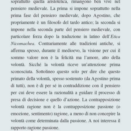
a
soprattutto quella aristotelica, rimangono ben vive nel
r
pensiero medievale. La prima si impone soprattutto nella
L\'arte della guerra di Publio Flavio Vegezio Renato -
k
prima fase del pensiero medievale, dopo Agostino, che
Considerazioni analitiche e metastoriche
o
propriamente è un filosofo del tardo antico; la seconda si
Le confessioni e La città di Dio di Agostino
s
impone nella seconda parte del pensiero medievale, con
2
particolare forza dopo la traduzione in latino dell’
Etica
Leucippo - Vita e opere
0
Nicomachea
. Contrariamente alle tradizioni antiche, si
Lucrezio - Vita e Opere
2
afferma spesso, durante il medioevo, la visione per cui il
3
L’apogeo della cultura cristiana: la patristica
sommo valore non è la felicità ma l’amore, atto della
)
volontà. Sicché la volontà riceve un’attenzione prima
Marco Tullio Cicerone - Vita e opere
sconosciuta. Sottolineo questo solo per dire che questo
Melisso - Vita e opere
primato della volontà, spesso sostenuto (da Agostino prima
di tutti), non è di per sé in contraddizione con il pensiero
Paradoxes of Skepticism
per cui deve essere la razionalità a guidare il processo di
Parmenide - Vita e opere
presa di decisione e quello d’azione. La contrapposizione
volontà ragione non è la contrapposizione passione (o
Pitagora - Vita e opere
emozione, sentimento) ragione, a meno di non concepire la
Plato and Analytic Epistemology. Has Plato Been Set
volontà come determinata dalla passione. A noi interessa il
Aside?
rapporto ragione passione.