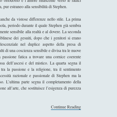
imo ortodosso e l’amore rinascente verso le radici
, pur estraneo alla sensibilità di Stephen.
 anche da vistose differenze nello stile. La prima
scuola, periodo durante il quale Stephen già sembra
nte sensibile alla realtà e al dovere. La seconda
ublinese dei gesuiti, dopo che i genitori si erano
lescenziale nel duplice aspetto della presa di
i di una coscienza sensibile e divisa tra le nuove
la passione fatica a trovare una cornice coerente
tessa dell’ascesi e del mistico. La quarta segna il
ra la passione e la religione, tra il sentimento
ecessità razionale e passionale di Stephen ma la
oso. L’ultima parte segna il completamento della
one all’arte, che sostituisce l’esigenza di purezza
Continue Reading
D
e