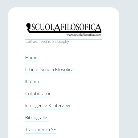
S
c
...all we need is philosophy
u
Home
o
I libri di Scuola Filosofica
l
Il team
a
f
Collaboratori
i
Intelligence & Interview
l
Bibliografie
o
Trasparenza SF