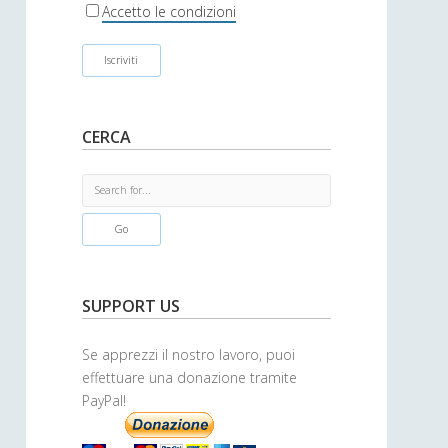
r
Accetto le condizioni
CERCA
S
e
a
r
c
h
SUPPORT US
Se apprezzi il nostro lavoro, puoi
effettuare una donazione tramite
PayPal!