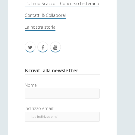
s
L’Ultimo Scacco – Concorso Letterario
o
Contatti & Collabora!
f
La nostra storia
i
c
t
f
y
a
w
a
o
i
c
u
S
Iscriviti alla newsletter
t
e
t
i
Nome
t
b
u
d
e
o
b
e
Indirizzo email:
r
o
e
b
k
a