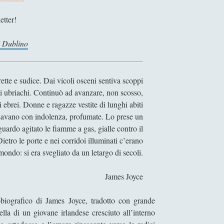
etter!
i Dublino
ette e sudice. Dai vicoli osceni sentiva scoppi
 di ubriachi. Continuò ad avanzare, non scosso,
 ebrei. Donne e ragazze vestite di lunghi abiti
Passavano con indolenza, profumate. Lo prese un
guardo agitato le fiamme a gas, gialle contro il
etro le porte e nei corridoi illuminati c’erano
ondo: si era svegliato da un letargo di secoli.
James Joyce
iografico di James Joyce, tradotto con grande
la di un giovane irlandese cresciuto all’interno