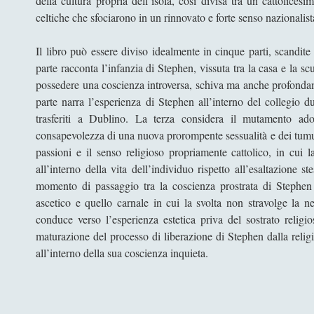
della cultura propria dell’isola, così divisa tra un cattolices
celtiche che sfociarono in un rinnovato e forte senso nazionalista
Il libro può essere diviso idealmente in cinque parti, scandite
parte racconta l’infanzia di Stephen, vissuta tra la casa e la 
possedere una coscienza introversa, schiva ma anche profondame
parte narra l’esperienza di Stephen all’interno del collegio d
trasferiti a Dublino. La terza considera il mutamento ado
consapevolezza di una nuova prorompente sessualità e dei tumult
passioni e il senso religioso propriamente cattolico, in cui 
all’interno della vita dell’individuo rispetto all’esaltazione s
momento di passaggio tra la coscienza prostrata di Stephen t
ascetico e quello carnale in cui la svolta non stravolge la n
conduce verso l’esperienza estetica priva del sostrato religi
maturazione del processo di liberazione di Stephen dalla religi
all’interno della sua coscienza inquieta.