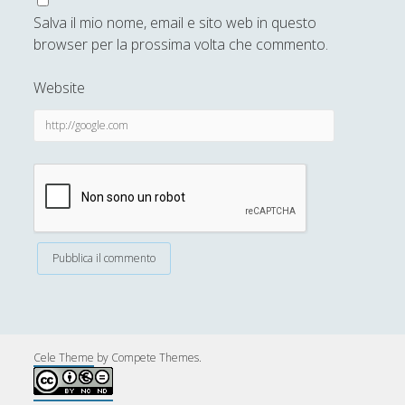
Dedalus Ritratto dell'artista da
Salva il mio nome, email e sito web in questo
giovane - James Joyce
browser per la prossima volta che commento.
Gente di Dublino - James Joyce
Website
Jorge Luis Borges
(1)
►
Joseph Conrad
(8)
►
Philip Dick
(5)
►
Raymond Chandler
(4)
►
Robert Luis Stevenson
(2)
►
Rudyard Kipling
(2)
►
Torkild Hansen
(4)
►
William M. Thackeray
(1)
►
Cele Theme
by Compete Themes.
William Shakespeare
(9)
►