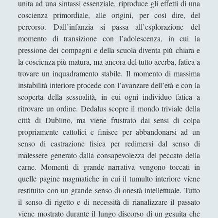
unita ad una sintassi essenziale, riproduce gli effetti di una
Kundera
coscienza primordiale, alle origini, per così dire, del
percorso. Dall’infanzia si passa all’esplorazione del
L'isola del tesoro - Robert Luis Stevenson
momento di transizione con l’adolescenza, in cui la
La bestia umana - Émile Zola
pressione dei compagni e della scuola diventa più chiara e
la coscienza più matura, ma ancora del tutto acerba, fatica a
La fattoria degli animali - George Orwell
trovare un inquadramento stabile. Il momento di massima
La guerra dei mondi - Herbert G. Wells
instabilità interiore procede con l’avanzare dell’età e con la
La luna è tramontata - John Steinbeck
scoperta della sessualità, in cui ogni individuo fatica a
ritrovare un ordine. Dedalus scopre il mondo triviale della
La metamorfosi - Franz Kafka
città di Dublino, ma viene frustrato dai sensi di colpa
La pelle - Curzio Malaparte
propriamente cattolici e finisce per abbandonarsi ad un
senso di castrazione fisica per redimersi dal senso di
La peste – Albert Camus
malessere generato dalla consapevolezza del peccato della
La storia di re Enrico IV - William
carne. Momenti di grande narrativa vengono toccati in
Shakespeare
quelle pagine magmatiche in cui il tumulto interiore viene
restituito con un grande senso di onestà intellettuale. Tutto
La Storia Infinita - Michael Ende
il senso di rigetto e di necessità di rianalizzare il passato
La svastica sul sole – Philip Dick
viene mostrato durante il lungo discorso di un gesuita che