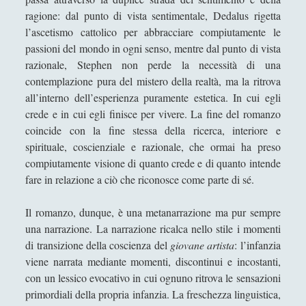
Il maestro di go - Yasunari Kawabata
ragione: dal punto di vista sentimentale, Dedalus rigetta
l’ascetismo cattolico per abbracciare compiutamente le
Il mercante di Venezia - William
passioni del mondo in ogni senso, mentre dal punto di vista
Shakespeare
razionale, Stephen non perde la necessità di una
Il negro del Narciso - Joseph Conrad
contemplazione pura del mistero della realtà, ma la ritrova
all’interno dell’esperienza puramente estetica. In cui egli
Il nuovo mondo & Ritorno al nuovo mondo -
crede e in cui egli finisce per vivere. La fine del romanzo
Alex Huxley
coincide con la fine stessa della ricerca, interiore e
Il richiamo della foresta - Jack London
spirituale, coscienziale e razionale, che ormai ha preso
Il segno dei quattro - Arthur Conan Doyle
compiutamente visione di quanto crede e di quanto intende
fare in relazione a ciò che riconosce come parte di sé.
Il signore delle mosche - William Golding
Il vecchio e il mare - Ernest Heminway
Il romanzo, dunque, è una metanarrazione ma pur sempre
una narrazione. La narrazione ricalca nello stile i momenti
Ivanhoe - Walter Scott
di transizione della coscienza del
giovane artista
: l’infanzia
Kim – Rudyard Kipling
viene narrata mediante momenti, discontinui e incostanti,
con un lessico evocativo in cui ognuno ritrova le sensazioni
L'educazione sentimentale - Gustav Flaubert
primordiali della propria infanzia. La freschezza linguistica,
L'insostenibile leggerezza dell'essere - Milan