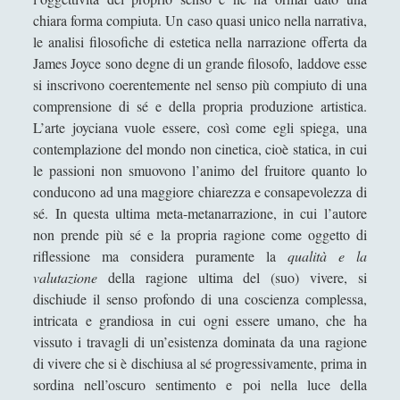
Madame Bovary - Gustave Flaubert
chiara forma compiuta. Un caso quasi unico nella narrativa,
Martin Eden - Jack London
le analisi filosofiche di estetica nella narrazione offerta da
James Joyce sono degne di un grande filosofo, laddove esse
Nostromo - Joseph Conrad
si inscrivono coerentemente nel senso più compiuto di una
Novella degli scacchi - Stephan Zweig
comprensione di sé e della propria produzione artistica.
L’arte joyciana vuole essere, così come egli spiega, una
Padri e Figli - Ivan S. Turgenev
contemplazione del mondo non cinetica, cioè statica, in cui
Palla di sego, In famiglia, Storia di una
le passioni non smuovono l’animo del fruitore quanto lo
ragazza di campagna, Scampagnata, La
conducono ad una maggiore chiarezza e consapevolezza di
casa Tellier, La ragazza di Paul, Plenilunio.
sé. In questa ultima meta-metanarrazione, in cui l’autore
Maupassant G..
non prende più sé e la propria ragione come oggetto di
riflessione ma considera puramente la
qualità e la
Pierre e Jean - Guy De Maupassant
valutazione
della ragione ultima del (suo) vivere, si
Quer pasticciaccio brutto de via Merulana -
dischiude il senso profondo di una coscienza complessa,
Carlo Emilio Gadda
intricata e grandiosa in cui ogni essere umano, che ha
vissuto i travagli di un’esistenza dominata da una ragione
Re Lear - William Shakespeare
di vivere che si è dischiusa al sé progressivamente, prima in
Romeo e Giulietta - William Shakespeare
sordina nell’oscuro sentimento e poi nella luce della