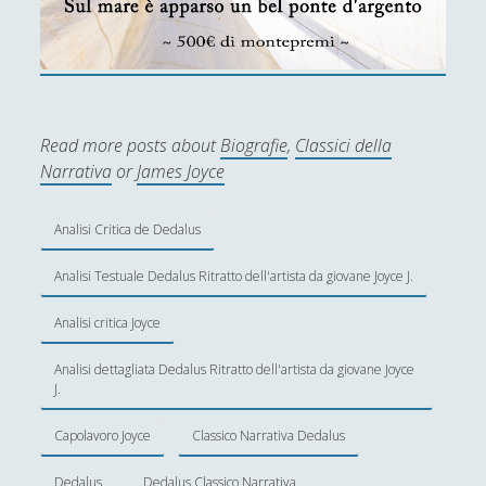
Ghersi
Recensione di The Travels Of Reverend Olafur
Egilsson
Religione e neuroscienze, dialogo possibile?
Read more posts about
Biografie
,
Classici della
[Recensione] Antonio Rinaldis - Nuove lezioni di
Narrativa
or
James Joyce
filosofia. I temi fondamentali del pensiero umano
(Diarkos, 2025)
Analisi Critica de Dedalus
[Recensione] Luciano Peccarisi – Il cervello e i suoi
segreti. La maschera della mente (Diarkos, 2025)
Analisi Testuale Dedalus Ritratto dell'artista da giovane Joyce J.
[Recensione] Pasquale Vitale – Filosofia Medievale
Analisi critica Joyce
(Diarkos 2023)
[Recensione] Salvatore Grandone - Duelli Filosofici.
Analisi dettagliata Dedalus Ritratto dell'artista da giovane Joyce
J.
L'arte di dibattere sui concetti (Diarkos, 2023)
[Recensione] Stefan Zweig - Dostoevskij, (trad. di F.
Capolavoro Joyce
Classico Narrativa Dedalus
Vitellini, Diarkos, 2024)
Dedalus
Dedalus Classico Narrativa