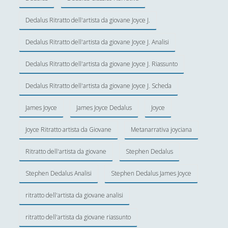
“ASMR. La rivoluzione dei sussurri”. Marco Mozzoni
on the Brain’s Potential
Dedalus Ritratto dell'artista da giovane Joyce J.
Random
(28)
►
Dedalus Ritratto dell'artista da giovane Joyce J. Analisi
Ironia
(7)
►
Dedalus Ritratto dell'artista da giovane Joyce J. Riassunto
Un Po’ Di Narrativa
(7)
►
Dedalus Ritratto dell'artista da giovane Joyce J. Scheda
Attualità
(12)
►
James Joyce
James Joyce Dedalus
Joyce
Azione Filosofica
(4)
►
Cinema e Serie
(15)
Joyce Ritratto artista da Giovane
Metanarrativa joyciana
►
Collana di Scuola Filosofica
(13)
►
Ritratto dell'artista da giovane
Stephen Dedalus
Didattica
(7)
►
Stephen Dedalus Analisi
Stephen Dedalus James Joyce
Economia
(9)
►
ritratto dell'artista da giovane analisi
Filologia
(4)
►
ritratto dell'artista da giovane riassunto
Geopolitica
(11)
►