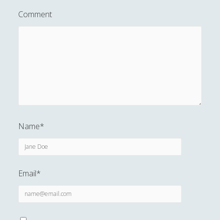
Albert Camus
(1)
►
Comment
Arthur Conan Doyle
(1)
►
Dino Buzzati
(1)
►
Franz Kafka
(3)
►
George Orwell
(2)
►
Gustav Flaubert
(2)
►
Guy De Maupassant
(5)
►
Name*
Henry Miller
(2)
►
Herbert G. Wells
(2)
►
Italo Svevo
(1)
►
Email*
Jack London
(7)
►
James Joyce
(2)
▼