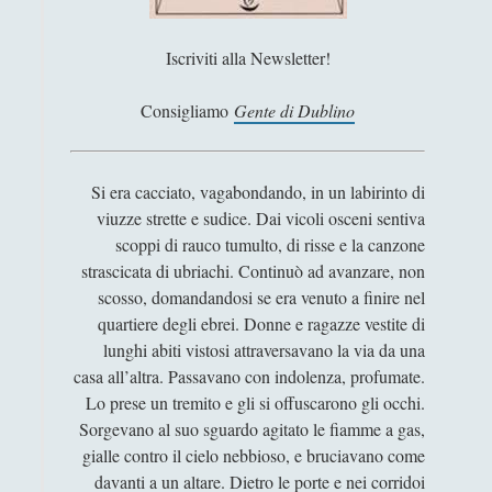
Antologia
(4)
►
Filosofia
(799)
►
Iscriviti alla Newsletter!
Saggi
(72)
►
Consigliamo
Gente di Dublino
Scienza
(84)
►
Storia
(144)
►
Si era cacciato, vagabondando, in un labirinto di
viuzze strette e sudice. Dai vicoli osceni sentiva
Libri Recensiti
(441)
▼
scoppi di rauco tumulto, di risse e la canzone
Biografie
(21)
▼
strascicata di ubriachi. Continuò ad avanzare, non
scosso, domandandosi se era venuto a finire nel
Beethoven’s Autobiographical Notes – A Life
quartiere degli ebrei. Donne e ragazze vestite di
(Un)Like Many Others
lunghi abiti vistosi attraversavano la via da una
Dedalus Ritratto dell'artista da giovane
casa all’altra. Passavano con indolenza, profumate.
- James Joyce
Lo prese un tremito e gli si offuscarono gli occhi.
Descartes – Desmond M. Clarke
Sorgevano al suo sguardo agitato le fiamme a gas,
gialle contro il cielo nebbioso, e bruciavano come
Fare un film - Federico Fellini, Italo Calvino
davanti a un altare. Dietro le porte e nei corridoi