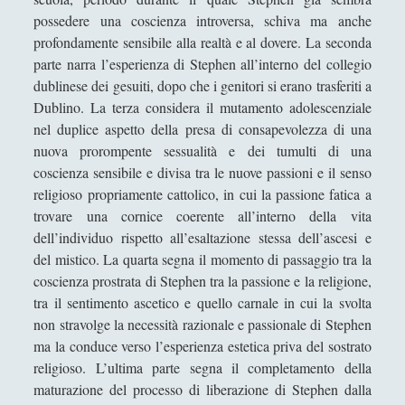
Orson Welles, introduzione ad un maestro -
possedere una coscienza introversa, schiva ma anche
Paolo Mereghetti
profondamente sensibile alla realtà e al dovere. La seconda
parte narra l’esperienza di Stephen all’interno del collegio
Recensione di Max Stirner, Vita e Opere
dublinese dei gesuiti, dopo che i genitori si erano trasferiti a
Sexus - Henry Miller
Dublino. La terza considera il mutamento adolescenziale
nel duplice aspetto della presa di consapevolezza di una
Sulla Strada - Jack Kerouac
nuova prorompente sessualità e dei tumulti di una
The Making of Friedrich Nietzsche – Daniel
coscienza sensibile e divisa tra le nuove passioni e il senso
Blue
religioso propriamente cattolico, in cui la passione fatica a
trovare una cornice coerente all’interno della vita
Ucciderò Sherlock Holmes - Arthur Conan
Doyle
dell’individuo rispetto all’esaltazione stessa dell’ascesi e
del mistico. La quarta segna il momento di passaggio tra la
Classici della Narrativa
(76)
▼
coscienza prostrata di Stephen tra la passione e la religione,
tra il sentimento ascetico e quello carnale in cui la svolta
1984 - George Orwell
non stravolge la necessità razionale e passionale di Stephen
Alice nel paese delle meraviglie - Lewis
ma la conduce verso l’esperienza estetica priva del sostrato
Carroll
religioso. L’ultima parte segna il completamento della
Amleto - William Shakespeare
maturazione del processo di liberazione di Stephen dalla