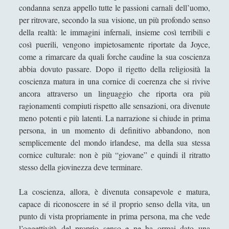
condanna senza appello tutte le passioni carnali dell’uomo,
La valle della paura - Arthur Conan Doyle
per ritrovare, secondo la sua visione, un più profondo senso
Le avventure di Oliver Twist - Charles
della realtà: le immagini infernali, insieme così terribili e
Dickens
così puerili, vengono impietosamente riportate da Joyce,
Le memorie di Barry Lyndon - Willam
come a rimarcare da quali forche caudine la sua coscienza
Thackeray
abbia dovuto passare. Dopo il rigetto della religiosità la
coscienza matura in una cornice di coerenza che si rivive
Linguistica Italiana - Minimi linguistici in
ancora attraverso un linguaggio che riporta ora più
"Fontamara" di Ignazio Silone
ragionamenti compiuti rispetto alle sensazioni, ora divenute
Lo strano caso del dottor Jeckyll e del signor
meno potenti e più latenti. La narrazione si chiude in prima
Hyde - Robert Luis Stevenson
persona, in un momento di definitivo abbandono, non
semplicemente del mondo irlandese, ma della sua stessa
Lord Jim- Joseph Conrad
cornice culturale: non è più “giovane” e quindi il ritratto
L’agente segreto - Joseph Conrad
stesso della giovinezza deve terminare.
L’Aleph - Jorge Luis Borges
La coscienza, allora, è divenuta consapevole e matura,
L’isola del dottor Moreau - Herbert G. Wells
capace di riconoscere in sé il proprio senso della vita, un
punto di vista propriamente in prima persona, ma che vede
Macbeth - William Shakespeare
l’oggettività del proprio senso e ne ha ormai dato una