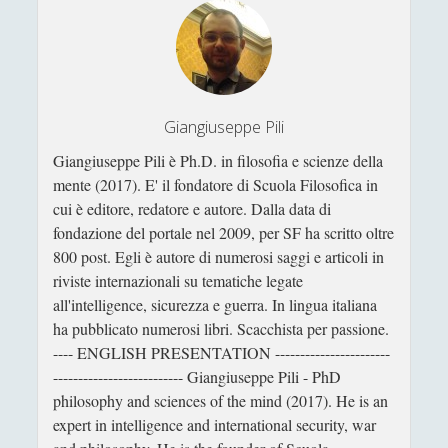
Noir
(13)
►
Libri di Scacchi
(17)
►
Narrativa
(51)
►
Giangiuseppe Pili
Altro
(14)
►
Giangiuseppe Pili è Ph.D. in filosofia e scienze della
Business & Economia
(5)
►
mente (2017). E' il fondatore di Scuola Filosofica in
cui è editore, redatore e autore. Dalla data di
Collane
(3)
►
fondazione del portale nel 2009, per SF ha scritto oltre
800 post. Egli è autore di numerosi saggi e articoli in
Geopolitica
(5)
►
riviste internazionali su tematiche legate
Guerra e warfare
(37)
►
all'intelligence, sicurezza e guerra. In lingua italiana
ha pubblicato numerosi libri. Scacchista per passione.
I premi Nobel – La serie
(4)
►
---- ENGLISH PRESENTATION -----------------------
Intelligence
(3)
►
-------------------------- Giangiuseppe Pili - PhD
philosophy and sciences of the mind (2017). He is an
Logica
(5)
►
expert in intelligence and international security, war