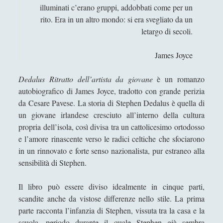
Fede, scienza e carità
illuminati c’erano gruppi, addobbati come per un
rito. Era in un altro mondo: si era svegliato da un
I numeri magici di Fibonacci - Keith Devlin
letargo di secoli.
Il capitano Jens Munk - Torkild Hansen
James Joyce
Il cinema secondo Hitchcock - Francois
Truffaut
Dedalus
Ritratto dell’artista da giovane
è un romanzo
Il cortigiano e l’eretico – Matthew Stewart
autobiografico di James Joyce, tradotto con grande perizia
da Cesare Pavese. La storia di Stephen Dedalus è quella di
Kafka. Crumb R. con testi di Mairowitz
un giovane irlandese cresciuto all’interno della cultura
Kant - Una biografia - Manfred Kuehn
propria dell’isola, così divisa tra un cattolicesimo ortodosso
e l’amore rinascente verso le radici celtiche che sfociarono
L'incredibile storia di Olaudah Vassa
in un rinnovato e forte senso nazionalista, pur estraneo alla
Equiano, o Gustav Vassa, detto l'Africano
sensibilità di Stephen.
La crocera dello snark - Jack London
Niccolò conte d'Arco
Il libro può essere diviso idealmente in cinque parti,
scandite anche da vistose differenze nello stile. La prima
Non ho risposte semplici - Il genio del
parte racconta l’infanzia di Stephen, vissuta tra la casa e la
cinema si racconta - Stanley Kubrick
scuola, periodo durante il quale Stephen già sembra