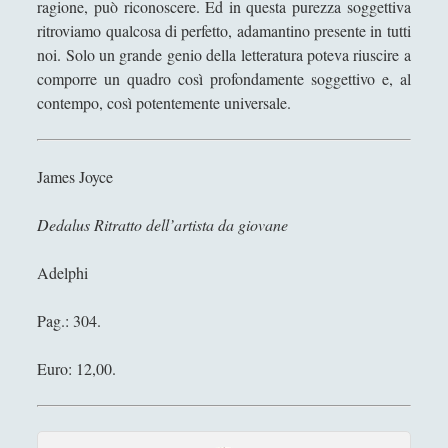
Satyricon - Petronio
ragione, può riconoscere. Ed in questa purezza soggettiva
ritroviamo qualcosa di perfetto, adamantino presente in tutti
Sexus - Henry Miller
noi. Solo un grande genio della letteratura poteva riuscire a
Sulla Strada - Jack Kerouac
comporre un quadro così profondamente soggettivo e, al
contempo, così potentemente universale.
Tropico del cancro - Henry Miller
Un amore – Dino Buzzati
James Joyce
Una vita - Guy De Maupassant
Zanna bianca- Jack London
Dedalus
Ritratto dell’artista da giovane
Narrativa Italiana
(17)
►
Adelphi
Fantascienza
(20)
►
Pag.: 304.
Fumetti
(4)
►
Gialli Classici
(12)
►
Euro: 12,00.
Libri di Storia
(52)
►
Libri Filosofici
(47)
►