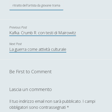
ritratto dell'artista da giovane trama
I percorsi di SF2.0
(7)
►
In edicola
(1)
►
Previous Post
Interviste
(70)
►
Kafka. Crumb R. con testi di Mairowitz
Itinerari
(14)
►
Next Post
Musica
(14)
►
La guerra come attività culturale
Scacchi
(42)
►
Scoutismo
(1)
►
Be First to Comment
Segnalazioni
(223)
►
Sicurezza e Relazioni Internazionali
(14)
►
Lascia un commento
Storia della Letteratura
(160)
▼
Il tuo indirizzo email non sarà pubblicato.
I campi
Figure
(66)
▼
obbligatori sono contrassegnati
*