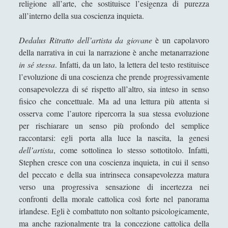
religione all’arte, che sostituisce l’esigenza di purezza
Antonio e Cleopatra - William Shakespeare
all’interno della sua coscienza inquieta.
Bel-Ami - Guy De Maupassant
Dedalus Ritratto dell’artista da giovane
è un capolavoro
Capitani Coraggiosi - Rudyard Kipling
della narrativa in cui la narrazione è anche metanarrazione
Coriolano - William Shakespeare
in sé stessa
. Infatti, da un lato, la lettera del testo restituisce
l’evoluzione di una coscienza che prende progressivamente
Dedalus Ritratto dell'artista da giovane
consapevolezza di sé rispetto all’altro, sia inteso in senso
- James Joyce
fisico che concettuale. Ma ad una lettura più attenta si
Don Chisciotte della Mancia - Miguel de
osserva come l’autore ripercorra la sua stessa evoluzione
Cervantes
per rischiarare un senso più profondo del semplice
raccontarsi: egli porta alla luce la nascita, la genesi
Fino all'estremo - Joseph Conrad
dell’artista
, come sottolinea lo stesso sottotitolo. Infatti,
Forte come la morte - Maupassant
Stephen cresce con una coscienza inquieta, in cui il senso
Gente di Dublino - James Joyce
del peccato e della sua intrinseca consapevolezza matura
verso una progressiva sensazione di incertezza nei
Gioventù - Joseph Conrad
confronti della morale cattolica così forte nel panorama
Giro di vite - Carteggio Aspern - Henry James
irlandese. Egli è combattuto non soltanto psicologicamente,
ma anche razionalmente tra la concezione cattolica della
Giulio Cesare - William Shakespeare