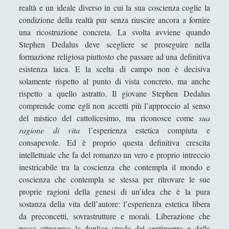
realtà e un ideale diverso in cui la sua coscienza coglie la
Gli indifferenti - Un romanzo di Alberto
condizione della realtà pur senza riuscire ancora a fornire
Moravia
una ricostruzione concreta. La svolta avviene quando
Stephen Dedalus deve scegliere se proseguire nella
I duellanti - Joseph Conrad
formazione religiosa piuttosto che passare ad una definitiva
I promessi sposi - Alessandro Manzoni
esistenza laica. E la scelta di campo non è decisiva
solamente rispetto al punto di vista concreto, ma anche
I ragazzi della via Pàl - Ferenc Molnàr
rispetto a quello astratto. Il giovane Stephen Dedalus
Il capitano Jens Munk - Torkild Hansen
comprende come egli non accetti più l’approccio al senso
del mistico del cattolicesimo, ma riconosce come
sua
Il castello - Franz Kafka
ragione di vita
l’esperienza estetica compiuta e
Il deserto dei Tartari - Dino Buzzati
consapevole. Ed è proprio questa definitiva crescita
Il gattopardo - Giuseppe Tommasi di
intellettuale che fa del romanzo un vero e proprio intreccio
Lampedusa
inestricabile tra la coscienza che contempla il mondo e
coscienza che contempla se stessa per ritrovare le sue
Il giorno del giudizio - Salvatore Satta
proprie ragioni della genesi di un’idea che è la pura
Il grande Gatsby - Scott Fitzgerald
sostanza della vita dell’autore: l’esperienza estetica libera
da preconcetti, sovrastrutture e morali. Liberazione che
Il libro della giungla - Rudyard Kipling
passa attraverso la duplice strada del sentimento e della