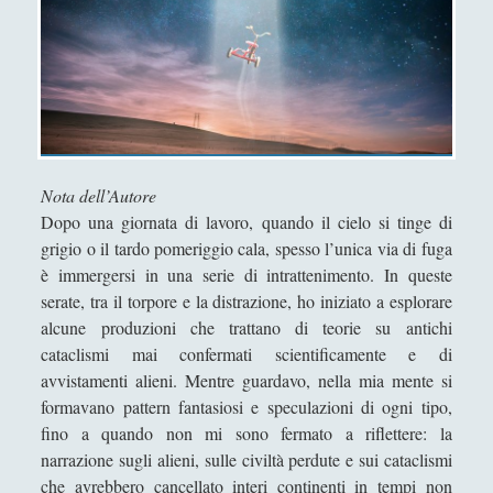
s
economica e il paradosso delle
–
narrazioni
H
Natural language and set
o
theoretical and formal logic
w
reductions
t
Questioni (non solo) linguistiche
o
E
Nota dell’Autore
Scacchi e intelligenza artificiale
x
Dopo una giornata di lavoro, quando il cielo si tinge di
Metafisica
(16)
►
p
grigio o il tardo pomeriggio cala, spesso l’unica via di fuga
l
è immergersi in una serie di intrattenimento. In queste
Problemi e Paradossi Logici e Semantici
►
a
serate, tra il torpore e la distrazione, ho iniziato a esplorare
(29)
i
alcune produzioni che trattano di teorie su antichi
n
Scienze Cognitive
(30)
►
cataclismi mai confermati scientificamente e di
L
avvistamenti alieni. Mentre guardavo, nella mia mente si
Storia Della Filosofia
(14)
►
o
formavano pattern fantasiosi e speculazioni di ogni tipo,
g
fino a quando non mi sono fermato a riflettere: la
Corsi Di Filosofia
(10)
►
i
narrazione sugli alieni, sulle civiltà perdute e sui cataclismi
Spiegazioni per una Filosofia più Easy!
(40)
►
c
che avrebbero cancellato interi continenti in tempi non