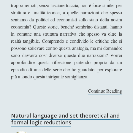
a
troppo remoti, senza lasciare traccia, non è forse simile, per
Filosofia Applicata
(72)
►
l
struttura e finalità teorica, a quelle narrazioni che spesso
Filosofia Orientale
(47)
T
►
sentiamo da politici ed economisti sullo stato della nostra
h
economia? Queste storie, benché sembrino distanti, hanno
Angela Luverà Rattray e l'arte al processo "archeo-
i
in comune una struttura narrativa che spesso va oltre la
botanico"
n
realtà tangibile. Comprendo e condivido le critiche che si
Considerazioni diverse sulla presenza di Dio
k
possono sollevare contro questa analogia, ma mi domando:
i
sono davvero così diverse queste due narrazioni? Vorrei
Contro certi ismi…
n
approfondire questa riflessione partendo proprio da un
Desiderio e Contrappunto: la Psicoanalisi come
g
episodio di una delle serie che ho guardato, per esplorare
Filosofia del Tempo Interiore
t
più a fondo questa intrigante somiglianza.
o
Dire, fare e baciare dalla terra madre alla ruggine
a
Continue Reading
L
spettrale
F
’
Espellere l'indicibile: una lettura filosofica tra
o
i
psicoanalisi e dialettica
u
n
Natural language and set theoretical and
r
Il Demiurgo di Platone ha l'Idea di Artisticità sui
v
formal logic reductions
-
numeri idealmente contratti
i
Y