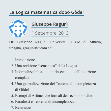
n
Tsunemoto Considerazioni analitiche sul modello del
a
a
guerriero giapponese
c
La Logica matematica dopo Gödel
m
c
Niccolò Cusano - Vita e pensiero
e
h
Giuseppe Ragunì
n
Plato and Analytic Epistemology. Has Plato Been Set
i
t
Aside?
1 Settembre, 2013
e
o
i
Renato Cartesio - Vita e le Meditazioni Metafisiche
Dr. Giuseppe Raguní Universitá UCAM di Murcia,
n
Spagna, graguni@ucam.edu
Thomas Hobbes - Vita e pensiero
t
Tommaso Campanella - Vita e Opere
e
Introduzione
l
Utopie - Da Moro a Campanella
Una revisione “semantica” della Logica
l
Informalizzabilità intrinseca dell’induzione
►
Immanuel Kant
(25)
i
completa
g
Una generalizzazione del Teorema d’incompletezza
►
Critica della ragion pura
(12)
e
di Gödel
n
Esempi di Aritmetiche formali del secondo ordine
'; collapsItems['collapsCat-11:4'] = '
z
Paradossi e Teorema di incompletezza
a
Referenze
Arthur Schopenhauer - Vita e pensiero
a