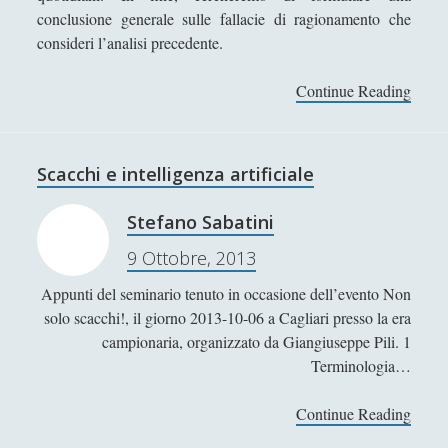
conclusione generale sulle fallacie di ragionamento che
►
Critica della ragion pura
(12)
consideri l’analisi precedente.
'; collapsItems['collapsCat-9:4'] = '
Continue Reading
F
Baruch Spinoza - Vita e pensiero
a
David Hume - Vita e pensiero
l
l
George Berkeley - Vita e opere
Scacchi e intelligenza artificiale
a
Giordano Bruno - Vita e pensiero
c
Stefano Sabatini
Gottfried Wilhelm von Leibniz - Vita e opere
i
9 Ottobre, 2013
e
Il discorso sul metodo di Cartesio
d
Appunti del seminario tenuto in occasione dell’evento Non
John Locke - Vita e Opere
i
solo scacchi!, il giorno 2013-10-06 a Cagliari presso la era
r
La felicità secondo Kant - La felicità di compiere
campionaria, organizzato da Giangiuseppe Pili. 1
a
liberamente il proprio dovere
Terminologia…
g
La natura sconfitta di Spinoza - Un\'analisi critica
i
Continue Reading
S
o
La via del samurai: tra Daidòji Yuzàn e Yamamoto
c