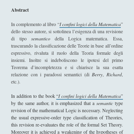
r
Beethoven’s Autobiographical Notes – A Life (Un)Like
Abstract
t
Many Others
i
In complemento al libro “
I confini logici della Matematica
”
Breve contestualizzazione storica su Karl Marx e “Il
f
dello stesso autore, si sottolinea l’esigenza di una revisione
Capitale”
i
di tipo
semantico
della Logica matematica. Essa,
c
Carl Von Clausewitz - Analisi di filosofia della guerra
trascurando la classificazione delle Teorie in base all’ordine
i
espressivo, rivaluta il ruolo della Teoria formale degli
Charles Darwin - Capire l\'origine delle speice
a
insiemi. Inoltre si indeboliscono le ipotesi del primo
Hegel: Il riflesso dello spirito
l
Teorema d’incompletezza e si chiarisce la sua esatta
e
relazione con i paradossi semantici (di
Berry
,
Richard
,
'; collapsItems['collapsCat-1989:4'] = '
etc.).
2. Filosofia del linguaggio de Il signore degli anelli
In addition to the book
“
I confini logici della Matematica
”
L\'ontologia de Il signore degli anelli
by the same author, it is emphasized that a
semantic
type
revision of the mathematical Logic is necessary. Neglecting
La filosofia analitica de Il signore degli Anelli
the usual expressive-order type classification of Theories,
this revision re-evaluates the role of the formal Set Theory.
'; collapsItems['collapsCat-12:4'] = '
Moreover it is achieved a weakening of the hypotheses of