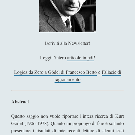
u
Zenone di Elea - Vita e opere
m
a
'; collapsItems['collapsCat-10:4'] = '
n
o
Abelardo - Vita e Opere
e
Iscriviti alla Newsletter!
l
Alberto Magno - Vita e opere
e
Alcune riflessioni sui Tarocchi
Leggi l’intero
articolo in pdf
!
s
u
Anselmo d’Aosta - Vita e Opere
Logica da Zero a Gödel di Francesco Berto
e
Fallacie di
e
Averroè - Vita e Opere
ragionamento
d
Avicenna - Vita e Opere
i
f
Bonaventura - Vita e pensiero
Abstract
f
Dante Alighieri - Vita e pensiero oltre la Divina Commedia
e
Questo saggio non vuole riportare l’intera ricerca di Kurt
r
Des fames, des dez et de taverne (ms. Paris, BnF, fr.
Gödel (1906-1978). Quanto mi propongo di fare è soltanto
e
25545, f. 4r) – Elementi per una nuova edizione critica
presentare i risultati di mie recenti letture di alcuni testi
n