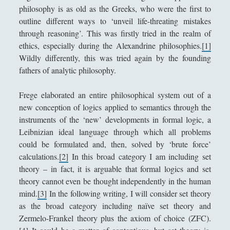
Pedagogia Sociale – Integrazione di Giochi e
philosophy is as old as the Greeks, who were the first to
l
Interazione Sociale nel Processo di
outline different ways to ‘unveil life-threating mistakes
p
Apprendimento
through reasoning’. This was firstly tried in the realm of
a
Riflessioni filosofiche sul cinema di guerra - Capire
ethics, especially during the Alexandrine philosophies.
[1]
r
la guerra attraverso il cinema
Wildly differently, this was tried again by the founding
a
fathers of analytic philosophy.
d
Riproducendo la contaminazione che si purifica
o
per rispecchiamento
Frege elaborated an entire philosophical system out of a
s
Roland Barthes e la moda che atrofizza ogni
new conception of logics applied to semantics through the
s
variazione di stile (dal sigillo del "gangster" al
instruments of the ‘new’ developments in formal logic, a
o
nomignolo del ciclista)
Leibnizian ideal language through which all problems
d
could be formulated and, then, solved by ‘brute force’
e
Scrivere di filosofia - Letteratura e filosofia a
calculations.
[2]
In this broad category I am including set
l
confronto
theory – in fact, it is arguable that formal logics and set
l
Storie del Novecento - Il mondo diviso tra destra
theory cannot even be thought independently in the human
e
e sinistra
mind.
[3]
In the following writing, I will consider set theory
n
as the broad category including naïve set theory and
Studiare filosofia all'Università?
a
Zermelo-Frankel theory plus the axiom of choice (ZFC).
r
Un gioco editoriale di Jean-Paul Sartre: la finzione