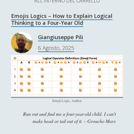
ALL'INTERNO DEL CARRELLO
L’Ultimo Scacco – Concorso Letterario
Emojis Logics – How to Explain Logical
Contatti & Collabora!
CERCA
Thinking to a Four-Year Old
La nostra storia
S
Giangiuseppe Pili
e
t
f
y
6 Agosto, 2025
a
r
SUPPORT US
w
a
o
c
i
c
u
h
Se apprezzi il nostro lavoro, puoi effettuare una
donazione tramite PayPal!
t
e
t
t
b
u
e
o
b
Emoji Logic, Author
Contenuti
r
o
e
Run out and find me a four-year-old child. I can’t
make head or tail out of it. – Groucho Marx
k
Antologia
(4)
►