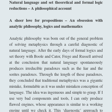
Natural language and set theoretical and formal logic
c
riscoperta di Confucio e i limiti filosofici della
reductions – A philosophical account
r
nostra comprensione della Cina [3/3]
e
La macellazione dell'arte che "maschera" la
A sheer love for propositions – An obsession with
s
monumentalità della filosofia
analytic philosophy, logics and mathematics
c
i
La poetica della musica di Igor Stravinskij
Analytic philosophy was born out of the general problem
t
La risorsa di Dio, la Madonna, nell'opera di
of solving metaphysics through a careful diagnostic of
a
conversione del Cristianesimo l "Incredulità di San
natural language. After the early days of formal logics and
e
Tommaso" di Caravaggio
set theory with Boole and Cator, Frege and Russell arrived
c
La scultura è una fiamma all'esistenzialismo con
at the conclusion that natural language spontaneously
o
la febbre
produces irreducible paradoxes such as the liar and the
n
sorites paradoxes. Through the length of these paradoxes,
o
La tecnica dodecafonica e la querelle sul "Doctor
they concluded that traditional metaphysics was a gigantic
m
Faustus" di Thomas Mann
mistake, formulable as it was under mistaken conception of
i
La trasparenza della plastica che sublima la
language. The idea was ingenuous and simple to grasp. If I
c
"macchia d'olio" sul potere
use very bad components and tools, I can only produce
a
flawed engines, whose appearance is similar to a working
e
Paolo Villaggio come Filosofo della Postmodernità
engine until we check it. This ‘diagnostic’ approach to
i