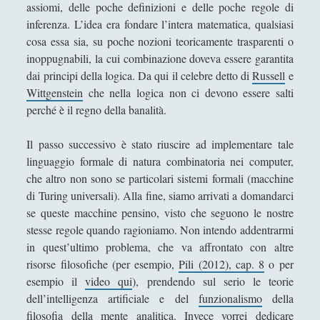
assiomi, delle poche definizioni e delle poche regole di
e
Eros: Il Demone Mediatore tra Divino e Umano - Erotica,
inferenza. L’idea era fondare l’intera matematica, qualsiasi
a
Giustizia e Passioni in Platone
cosa essa sia, su poche nozioni teoricamente trasparenti o
l
inoppugnabili, la cui combinazione doveva essere garantita
l
Gemino di Rodi e il suo posto nella storia della filosofia
dai principi della logica. Da qui il celebre detto di
Russell
e
a
della scienza
Wittgenstein
che nella logica non ci devono essere salti
t
Gorgia - Vita e opere
perché è il regno della banalità.
e
o
Il Demiurgo di Platone ha l\'Idea di Artisticità sui numeri
Il passo successivo è stato riuscire ad implementare tale
r
idealmente contratti
linguaggio formale di natura combinatoria nei computer,
i
L\'arte della guerra di Publio Flavio Vegezio Renato -
che altro non sono se particolari sistemi formali (macchine
a
Considerazioni analitiche e metastoriche
di Turing universali). Alla fine, siamo arrivati a domandarci
d
Le confessioni e La città di Dio di Agostino
se queste macchine pensino, visto che seguono le nostre
e
stesse regole quando ragioniamo. Non intendo addentrarmi
l
Leucippo - Vita e opere
in quest’ultimo problema, che va affrontato con altre
l
Lucrezio - Vita e Opere
risorse filosofiche (per esempio,
Pili (2012), cap. 8
o per
e
esempio il
video qui
), prendendo sul serio le teorie
d
L’apogeo della cultura cristiana: la patristica
dell’intelligenza artificiale e del
funzionalismo
della
e
Marco Tullio Cicerone - Vita e opere
filosofia della mente analitica. Invece vorrei dedicare
f