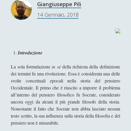
Ironia
(7)
►
o
Giangiuseppe Pili
i
n
Un Po’ Di Narrativa
(7)
►
c
14 Gennaio, 2018
i
a
(
Attualità
(12)
►
l
n
a
Azione Filosofica
(4)
►
o
n
n
Cinema e Serie
(15)
►
d
s
Introduzione
f
Collana di Scuola Filosofica
(13)
►
o
o
l
La sola formulazione
in sé
della richiesta della definizione
Didattica
(7)
►
r
o
dei termini fu una rivoluzione. Essa è considerata una delle
m
Economia
(9)
)
►
svolte concettuali epocali nella storia del pensiero
a
l
Occidentale. Il primo che è riuscito a imporre il problema
l
Filologia
(4)
►
i
all’interno del pensiero filosofico fu Socrate, considerato
l
n
Geopolitica
(11)
►
ancora oggi da alcuni il più grande filosofo della storia.
o
g
Nonostante il fatto che Socrate non abbia lasciato nessun
g
I percorsi di SF2.0
(7)
►
u
testo scritto, la sua influenza sulla storia della filosofia e del
i
i
In edicola
(1)
pensiero non è misurabile.
►
c
s