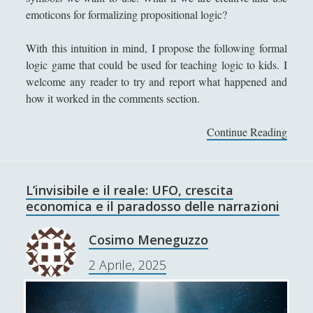
emoticons for formalizing propositional logic?
Logica
(10)
▼
Cosa è una definizione?
With this intuition in mind, I propose the following formal
Introduzione alla teoria delle
logic game that could be used for teaching logic to kids. I
definizioni
welcome any reader to try and report what happened and
how it worked in the comments section.
Cosa ne pensava davvero Kurt
Gödel?
Continue Reading
E
Emojis Logics – How to Explain
m
Logical Thinking to a Four-Year
o
Old
j
L’invisibile e il reale: UFO, crescita
Fallacie di ragionamento
i
economica e il paradosso delle narrazioni
s
Il ragionamento umano e le sue
L
differenze con il ragionamento
Cosimo Meneguzzo
o
formale
2 Aprile, 2025
g
La Logica matematica dopo Gödel
i
c
L’invisibile e il reale: UFO, crescita