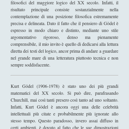
L’apogeo della cultura cristiana: la patristica
filosofici del maggiore logico del XX secolo. Infatti, il
z
risultato principale consiste sostanzialmente nella
e
Ruggero Bacone - Vita e Opere
contemplazione di una posizione filosofica estremamente
c
[Recensione] Pasquale Vitale – Filosofia Medievale
precisa e delineata. Dato il fatto che il pensiero di Gödel è
o
(Diarkos 2023)
espresso in modo chiaro e distinto, mediante uno stile
n
argomentativo rigoroso, denso ma pienamente
i
'; collapsItems['collapsCat-11161:4'] = '
comprensibile, il mio invito è quello di dedicarsi alla lettura
l
diretta dei testi del logico, ancor prima di andare a guardare
r
(2) Il linguaggio della \"Critica della Ragion Pura\" e i suoi
nel grande mare di una letteratura piuttosto tecnica e non
a
limiti legati alla facoltà di giudizio
sempre soddisfacente.
g
i
1 Lo scopo della critica della ragione e la rivoluzione
copernicana
o
n
Kurt Gödel (1906-1978) è stato uno dei più grandi
10. I limiti della conoscenza intellettuale
a
matematici del XX secolo. Si può dire, parafrasando
11. La ragione e i suoi limiti e scopi
m
Churchill, mai così tanti presero così tanto ad uno soltanto.
e
Infatti, Kurt Gödel è ancora oggi una delle celebrità
3. L’ampiezza e i risultati principali della \"Critica della
n
intellettuali più citate e probabilmente più ignorate allo
ragion pura\"
t
stesso tempo. Questo paradosso, invero assai diffuso in
4 Giudizi sintetici e giudizi analitici - Teoria del giudizio
o
certi ambienti, è dovuto al fatto che le sue dimostrazioni