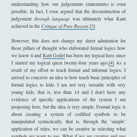
understanding how our judgements (statements) is even
Epistemologia
(47)
►
possible. In fact, I even argued that the deconstruction of
Estetica
(50)
►
judgement
through language
was ultimately what Kant
achieved in the
Critique of Pure Reason
.
[3]
Etica, Metaetica e Morale
(60)
►
Filosofia Politica
(47)
However, this does not change my sheer admiration for
►
those pillars of thought who elaborated formal logics how
Filosofia del Linguaggio
(18)
►
we know it and
Kurt Godel
has been my logical hero since
I started my logical quest twenty-four years ago.
[4]
As a
Filosofia del diritto
(6)
►
result of my effort to teach formal and informal logics, I
Filosofia della Mente
(17)
►
arrived to conceive an idea to how teach basic principles of
formal logics to kids. I am not very versatile with very
Filosofia della guerra
(35)
►
young kids, that is, less than 14 and I don’t have any
Filosofia della matematica
(6)
►
evidence of specific applications of the system I am
proposing here, but the idea is very simple. Formal logic is
Filosofia della scienza
(4)
►
about creating a system of codified symbols to be
manipulated syntactically, that is, through the ‘simple’
Filosofia della storia
(7)
►
application of rules, we can be creative in selecting what
Linguistica
(12)
►
symbols we want to use. What if we are creative and use