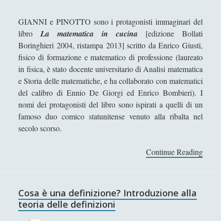
n
VENERE IN CORNICE - Le bollicine viola sulla pelle
g
d'un atomo che fa danzare la sera / The violet
GIANNI e PINOTTO sono i protagonisti immaginari del
u
bubbles on the skin of an atom which allows the
libro
La matematica in cucina
[edizione Bollati
a
evening to dance
Boringhieri 2004, ristampa 2013] scritto da Enrico Giusti,
g
fisico di formazione e matematico di professione (laureato
[Recensione] Antonio Rinaldis - Nuove lezioni di
e
in fisica, è stato docente universitario di Analisi matematica
filosofia. I temi fondamentali del pensiero umano
a
e Storia delle matematiche, e ha collaborato con matematici
(Diarkos, 2025)
n
del calibro di Ennio De Giorgi ed Enrico Bombieri). I
[Recensione] Pasquale Vitale – Filosofia Medievale
d
nomi dei protagonisti del libro sono ispirati a quelli di un
(Diarkos 2023)
s
famoso duo comico statunitense venuto alla ribalta nel
e
Saggi
(72)
secolo scorso.
►
t
t
Scienza
(84)
►
Continue Reading
Q
h
u
Storia
(144)
►
e
e
o
Libri Recensiti
(441)
►
s
Cosa è una definizione? Introduzione alla
r
t
Random
(28)
►
teoria delle definizioni
e
i
t