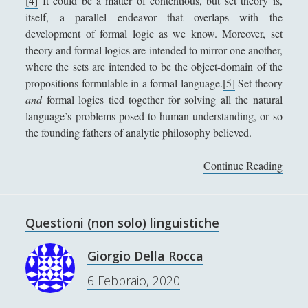
[4]
It could be a matter of contentious, but set theory is,
r
filologica de ‘La Nausea’
itself, a parallel endeavor that overlaps with the
a
Un tappeto volante alla stireria del respiro, se il
development of formal logic as we know. Moreover, set
z
ventaglio rinfresca di sciami
theory and formal logics are intended to mirror one another,
i
where the sets are intended to be the object-domain of the
o
Un velo, occhi, mento, un vestito, mani, vivi in
propositions formulable in a formal language.
[5]
Set theory
n
eterno per virtù della croce della sezione aurea,
and
formal logics tied together for solving all the natural
i
tutto questo è la Gioconda di Leonardo
language’s problems posed to human understanding, or so
Una "sete di successo" per il piccione... lavatore
the founding fathers of analytic philosophy believed.
Una dimora fenomenologica senza la prominenza
Continue Reading
N
dell'idealismo
a
VENERE IN CORNICE - Il treno della chiocciola che
t
"sbuffa" dall'oro / The train of a snail which "puffs"
u
Questioni (non solo) linguistiche
from the gold
r
VENERE IN CORNICE - La colonna si gonfia
a
Giorgio Della Rocca
d'acqua al tempo d'una fontana volante / The
l
column swells with water at the time of a flying
6 Febbraio, 2020
l
fountain
a