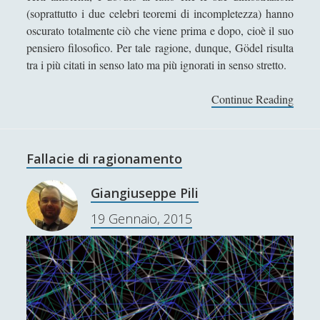
f
(soprattutto i due celebri teoremi di incompletezza) hanno
5 Giudizi a priori, puri e a posteriori – Una rassegna
o
oscurato totalmente ciò che viene prima e dopo, cioè il suo
essenziale
r
pensiero filosofico. Per tale ragione, dunque, Gödel risulta
6 Kant affronta il paradosso dell’analisi
m
tra i più citati in senso lato ma più ignorati in senso stretto.
a
7. Le forme a priori dell’esperienza: lo spazio
l
Continue Reading
C
8. Le forme a priori dell’esperienza: il tempo
e
o
9. L’intelletto e le sue categorie
s
a
Fallacie di ragionamento
La potenza della ragione secondo Kant
n
e
'; collapsItems['collapsCat-5894:4'] = '
Giangiuseppe Pili
p
1. Struttura de Per la pace perpetua Un progetto
19 Gennaio, 2015
e
filosofico di Immanuel Kant
n
2. Per la pace perpetua: articoli preliminari
s
a
3. Per la pace perpetua: articoli definitivi
v
4. La garanzia della pace perpetua: tre argomenti
a