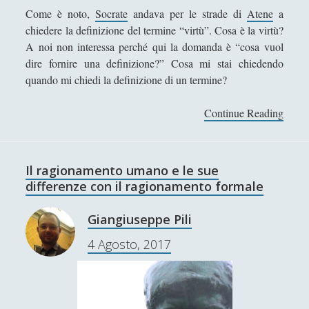
r
Interviste
(70)
►
t
Come è noto,
Socrate
andava per le strade di
Atene
a
e
i
chiedere la definizione del termine “virtù”. Cosa è la virtù?
Itinerari
(14)
►
d
c
A noi non interessa perché qui la domanda è “cosa vuol
u
h
Musica
(14)
►
dire fornire una definizione?” Cosa mi stai chiedendo
c
e
quando mi chiedi la definizione di un termine?
t
Scacchi
(42)
►
i
Scoutismo
(1)
►
Continue Reading
C
o
o
n
Segnalazioni
(223)
►
s
s
a
Sicurezza e Relazioni Internazionali
(14)
►
Il ragionamento umano e le sue
è
differenze con il ragionamento formale
Storia della Letteratura
(160)
►
u
n
Utilità
(12)
►
Giangiuseppe Pili
a
Venere in Cornice
(44)
►
4 Agosto, 2017
d
e
Antologia F-M
f
Antologia N-S
i