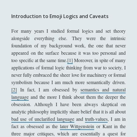
Filosofia
(799)
▼
Filosofia Antica
(33)
Introduction to Emoji Logics and Caveats
►
Filosofia Medioevale
(12)
►
For many years I studied formal logics and set theory
alongside everything else. They were the intrinsic
Filosofia Moderna
(54)
►
foundation of my background work, the one that never
Filosofia Romantica
(6)
►
appeared on the surface because it was too personal and
too specific at the same time.
[1]
Moreover, in spite of many
Filosofia Contemporanea
(86)
►
applications of formal logic thinking from war to society, I
I Grandi Temi della Filosofia
(523)
▼
never fully embraced the sheer love for machinery or formal
symbolism because I am much more semantically driven.
Entropy in a World of Causes
[2]
In fact, I am obsessed by
semantics and natural
Il Tempo - Un'introduzione
language
and the more I think about them the deeper the
obsession. Although I have been always skeptical on
Questioni (non solo) linguistiche
analytic philosophy implicitly share belief that it is all about
Riflessioni sulla felicità - La passione, i vizi
bad use of unclarified language
and
truth-values
, I am in
umani e le virtù umane secondo Aristotele,
fact as obsessed as the
later Wittgenstein
or Kant in the
Tommaso d'Aquino e Spinoza
three major critiques, which are essentially a quest for