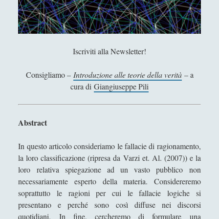
d
5. Politica e morale: la prospettiva kantiana
a
6. Il ruolo del filosofo all\'interno del progetto della
v
pace perpetua
v
e
7. Considerazioni sull\'attualità del progetto di Kant
Iscriviti alla Newsletter!
r
8. Con Kant oltre Kant: perché l\'esportazione della
o
Consigliamo –
Introduzione alle teorie della verità
– a
democrazia non si può fondare sull\'idea della pace
K
cura di
Giangiuseppe Pili
perpetua
u
Capire la “Fondazione della metafisica dei costumi” di
r
Kant
t
Abstract
G
Capire la “Risposta alla domanda – Che cos\'è
ö
l’illuminismo” di Immanuel Kant
In questo articolo consideriamo le fallacie di ragionamento,
d
la loro classificazione (ripresa da Varzi et. Al. (2007)) e la
La lucidità frammentata d\'un sipario rivelante
e
loro relativa spiegazione ad un vasto pubblico non
l
Ordine internazionale per i diritti umani: un progetto
necessariamente esperto della materia. Considereremo
?
possibile?
soprattutto le ragioni per cui le fallacie logiche si
presentano e perché sono così diffuse nei discorsi
Per la pace perpetua - La via della pace di Immanuel
quotidiani. In fine, cercheremo di formulare una
Kant