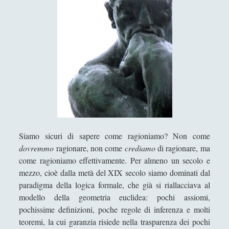
n
Antologia T-Z.
i
z
'; collapsItems['collapsCat-4:4'] = '
i
o
Anassagora - Vita e Opere
n
Anassimandro - Vita e opere
e
?
Anassimene - Vita e opere
I
Aristotele - Vita e opere
n
t
Democrito - Vita e opere
Siamo sicuri di sapere come ragioniamo? Non come
r
Empedocle - Vita e opere
dovremmo
ragionare, non come
crediamo
di ragionare, ma
o
come ragioniamo effettivamente. Per almeno un secolo e
Epicuro - Vita e opere
d
mezzo, cioè dalla metà del XIX secolo siamo dominati dal
u
Epitteto - Vita e Opere
paradigma della logica formale, che già si riallacciava al
z
Eraclito - Vita e opere
modello della geometria euclidea: pochi assiomi,
i
pochissime definizioni, poche regole di inferenza e molti
o
Eresie cristiane e scuole di pensiero in periodo tardo
teoremi, la cui garanzia risiede nella trasparenza dei pochi
n
antico