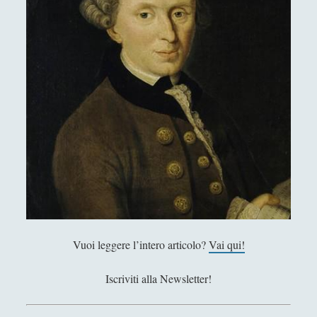
Antologia
(4)
►
Filosofia
(799)
▼
Filosofia Antica
(33)
►
Filosofia Medioevale
(12)
►
Filosofia Moderna
(54)
▼
Baruch Spinoza - Vita e pensiero
David Hume - Vita e pensiero
George Berkeley - Vita e opere
Giordano Bruno - Vita e pensiero
Gottfried Wilhelm von Leibniz - Vita e opere
Vuoi leggere l’intero articolo?
Vai qui!
Il discorso sul metodo di Cartesio
Iscriviti alla Newsletter!
John Locke - Vita e Opere
La felicità secondo Kant - La felicità di