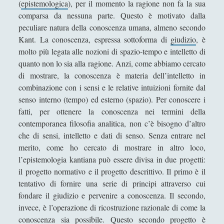
(
epistemologica
), per il momento la ragione non fa la sua
Critica della ragion pura
(12)
▼
K
comparsa da nessuna parte. Questo è motivato dalla
a
(2) Il linguaggio della "Critica
peculiare natura della conoscenza umana, almeno secondo
n
della Ragion Pura" e i suoi
Kant. La conoscenza, espressa sottoforma di
giudizio
, è
t
limiti legati alla facoltà di
molto più legata alle nozioni di spazio-tempo e intelletto di
giudizio
quanto non lo sia alla ragione. Anzi, come abbiamo cercato
di mostrare, la conoscenza è materia dell’intelletto in
1 Lo scopo della critica della
combinazione con i sensi e le relative intuizioni fornite dal
ragione e la rivoluzione
senso interno (tempo) ed esterno (spazio). Per conoscere i
copernicana
fatti, per ottenere la conoscenza nei termini della
10. I limiti della conoscenza
contemporanea filosofia analitica, non c’è bisogno d’altro
intellettuale
che di sensi, intelletto e dati di senso. Senza entrare nel
11. La ragione e i suoi limiti e
merito, come ho cercato di mostrare in altro loco,
scopi
l’epistemologia kantiana può essere divisa in due progetti:
il progetto normativo e il progetto descrittivo. Il primo è il
3. L’ampiezza e i risultati
tentativo di fornire una serie di principi attraverso cui
principali della "Critica della
fondare il giudizio e pervenire a conoscenza. Il secondo,
ragion pura"
invece, è l’operazione di ricostruzione razionale di come la
4 Giudizi sintetici e giudizi
conoscenza sia possibile. Questo secondo progetto è