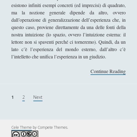
u
esistono infiniti esempi concreti (ed imprecisi) di quadrato,
d
ma la nozione generale dipende da altro, ovvero
i
dall’operazione di generalizzazione dell’esperienza che, in
z
questo caso, proviene direttamente da una delle fonti della
i
nostra intuizione (lo spazio, ovvero l’intuizione esterna: il
o
lettore non si spaventi perché ci torneremo). Quindi, da un
lato c’è l’esperienza del mondo esterno, dall’altro c’è
l’intelletto che unifica l’esperienza in un giudizio.
Continue Reading
3
.
L
’
N
1
2
Next
a
a
m
v
p
i
i
g
Cele Theme
by Compete Themes.
e
a