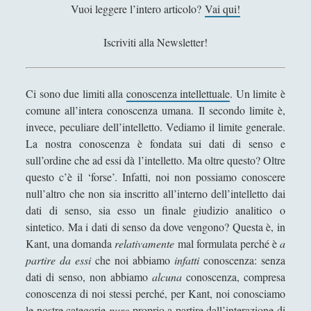
c
Vuoi leggere l’intero articolo?
Vai qui!
Espellere l'indicibile: una lettura filosofica tra
o
psicoanalisi e dialettica
p
Iscriviti alla Newsletter!
i
Il Demiurgo di Platone ha l'Idea di Artisticità sui
numeri idealmente contratti
Ci sono due limiti alla
conoscenza intellettuale
. Un limite è
Il sospetto per gli "starnuti" della steppa
comune all’intera conoscenza umana. Il secondo limite è,
IL TRIANGOLO DELLE OPPPOSIZIONI: UN
invece, peculiare dell’intelletto. Vediamo il limite generale.
MODELLO ERMENEUTICO
La nostra conoscenza è fondata sui dati di senso e
sull’ordine che ad essi dà l’intelletto. Ma oltre questo? Oltre
Il «Giano Bifronte» Salvator Mundi di Leonardo da
questo c’è il ‘forse’. Infatti, noi non possiamo conoscere
Vinci in terra straniera
null’altro che non sia inscritto all’interno dell’intelletto dai
L'amicizia dell'acqua verso la "clessidra" della luce
dati di senso, sia esso un finale giudizio analitico o
sintetico. Ma i dati di senso da dove vengono? Questa è, in
L'estetica del Monte Vulture fra l'immaginazione
Kant, una domanda
relativamente
mal formulata perché è
a
materiale e la natura morta
partire da essi
che noi abbiamo
infatti
conoscenza: senza
L'Impresa Umana
dati di senso, non abbiamo
alcuna
conoscenza, compresa
L'incoronazione della Vergine di Alessandro
conoscenza di noi stessi perché, per Kant, noi conosciamo
Bonvicini in una visione alchemica
le nostre categorie
pure
proprio a partire dall’interazione di