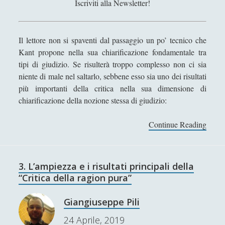
Iscriviti alla Newsletter!
r
i
o
Il lettore non si spaventi dal passaggio un po’ tecnico che
r
Kant propone nella sua chiarificazione fondamentale tra
i
tipi di giudizio. Se risulterà troppo complesso non ci sia
–
niente di male nel saltarlo, sebbene esso sia uno dei risultati
U
più importanti della critica nella sua dimensione di
n
chiarificazione della nozione stessa di giudizio:
a
r
Continue Reading
4
a
G
s
i
s
u
e
3. L’ampiezza e i risultati principali della
d
g
“Critica della ragion pura”
i
n
z
a
Giangiuseppe Pili
i
e
24 Aprile, 2019
s
s