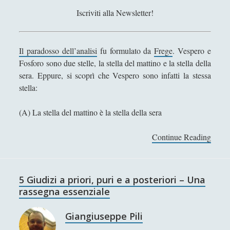
l
Iscriviti alla Newsletter!
o
s
p
Il paradosso dell’analisi
fu formulato da
Frege
. Vespero e
a
Fosforo sono due stelle, la stella del mattino e la stella della
z
sera. Eppure, si scoprì che Vespero sono infatti la stessa
i
stella:
o
(A) La stella del mattino è la stella della sera
Continue Reading
6
K
a
n
5 Giudizi a priori, puri e a posteriori – Una
t
rassegna essenziale
a
f
Giangiuseppe Pili
f