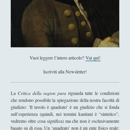
l
i
t
i
c
i
–
T
Vuoi leggere l’intero articolo?
Vai qui!
e
o
Iscriviti alla Newsletter!
r
i
a
La
Critica della ragion pura
riguarda tutte le condizioni
d
che rendono possibile la spiegazione della nostra facoltà di
e
giudizio: ‘Il tavolo è quadrato’ è un giudizio che si fonda
l
sull’esperienza (quindi, nei termini kantiani è “sintetico”,
g
vedremo oltre cosa significa) ma che non è esclusivamente
i
basato su di essa. Un ‘quadrato’ non è un ente fisico reale: