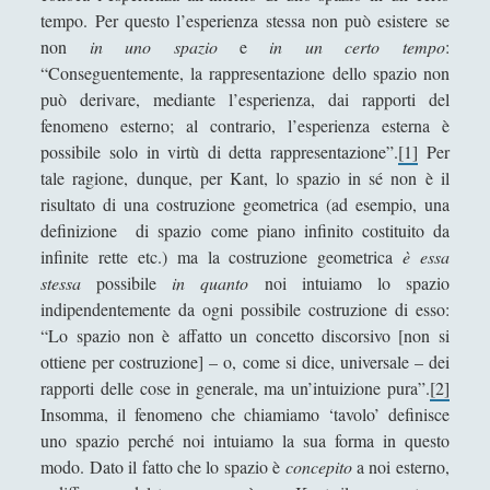
tempo. Per questo l’esperienza stessa non può esistere se
Giorgio Della Rocca
non
in uno spazio
e
in un certo tempo
:
Giovanni Ingrosso
“Conseguentemente, la rappresentazione dello spazio non
Giuseppe Cacciatore
può derivare, mediante l’esperienza, dai rapporti del
fenomeno esterno; al contrario, l’esperienza esterna è
Giuseppe Ragunì
possibile solo in virtù di detta rappresentazione”.
[1]
Per
Guido Del Santo
tale ragione, dunque, per Kant, lo spazio in sé non è il
risultato di una costruzione geometrica (ad esempio, una
Ivano E. Pollini
definizione di spazio come piano infinito costituito da
Laura Baire
infinite rette etc.) ma la costruzione geometrica
è essa
stessa
possibile
in quanto
noi intuiamo lo spazio
Linda Savelli
indipendentemente da ogni possibile costruzione di esso:
Massimo Fabi
“Lo spazio non è affatto un concetto discorsivo [non si
ottiene per costruzione] – o, come si dice, universale – dei
Matteo Bucalossi
rapporti delle cose in generale, ma un’intuizione pura”.
[2]
Michele Diodati
Insomma, il fenomeno che chiamiamo ‘tavolo’ definisce
uno spazio perché noi intuiamo la sua forma in questo
Paolo Ceola
modo. Dato il fatto che lo spazio è
concepito
a noi esterno,
Paolo Meneghetti