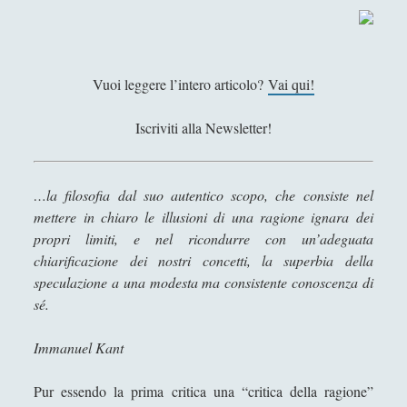
progetto di Kant
d
e
8. Con Kant oltre Kant: perché
l
l'esportazione della democrazia non
l
si può fondare sull'idea della pace
Vuoi leggere l’intero articolo?
Vai qui!
a
perpetua
r
Iscriviti alla Newsletter!
Capire la “Fondazione della metafisica
a
dei costumi” di Kant
g
i
Capire la “Risposta alla domanda –
…la filosofia dal suo autentico scopo, che consiste nel
Che cos'è l’illuminismo” di Immanuel
o
mettere in chiaro le illusioni di una ragione ignara dei
Kant
n
propri limiti, e nel ricondurre con un’adeguata
e
La lucidità frammentata d'un sipario
chiarificazione dei nostri concetti, la superbia della
s
rivelante
speculazione a una modesta ma consistente conoscenza di
e
sé.
Ordine internazionale per i diritti
c
umani: un progetto possibile?
o
Immanuel Kant
n
Per la pace perpetua - La via della
d
pace di Immanuel Kant
Pur essendo la prima critica una “critica della ragione”
o