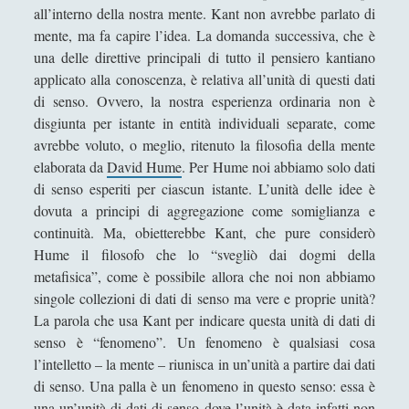
all’interno della nostra mente. Kant non avrebbe parlato di
l
Storie del Novecento - Il mondo diviso tra destra
mente, ma fa capire l’idea. La domanda successiva, che è
l
e sinistra
una delle direttive principali di tutto il pensiero kantiano
e
Studiare filosofia all'Università?
applicato alla conoscenza, è relativa all’unità di questi dati
t
di senso. Ovvero, la nostra esperienza ordinaria non è
t
Un gioco editoriale di Jean-Paul Sartre: la finzione
disgiunta per istante in entità individuali separate, come
u
filologica de ‘La Nausea’
avrebbe voluto, o meglio, ritenuto la filosofia della mente
a
Un tappeto volante alla stireria del respiro, se il
elaborata da
David Hume
. Per Hume noi abbiamo solo dati
l
ventaglio rinfresca di sciami
di senso esperiti per ciascun istante. L’unità delle idee è
e
dovuta a principi di aggregazione come somiglianza e
Un velo, occhi, mento, un vestito, mani, vivi in
continuità. Ma, obietterebbe Kant, che pure considerò
eterno per virtù della croce della sezione aurea,
Hume il filosofo che lo “svegliò dai dogmi della
tutto questo è la Gioconda di Leonardo
metafisica”, come è possibile allora che noi non abbiamo
Una "sete di successo" per il piccione... lavatore
singole collezioni di dati di senso ma vere e proprie unità?
La parola che usa Kant per indicare questa unità di dati di
Una dimora fenomenologica senza la prominenza
senso è “fenomeno”. Un fenomeno è qualsiasi cosa
dell'idealismo
l’intelletto – la mente – riunisca in un’unità a partire dai dati
VENERE IN CORNICE - Il treno della chiocciola che
di senso. Una palla è un fenomeno in questo senso: essa è
"sbuffa" dall'oro / The train of a snail which "puffs"
una un’unità di dati di senso dove l’unità è data infatti non