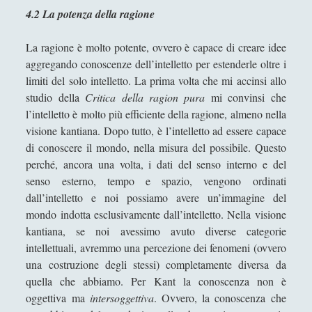
compiere liberamente il proprio dovere
4.2 La potenza della ragione
La natura sconfitta di Spinoza - Un'analisi
La ragione è molto potente, ovvero è capace di creare idee
critica
aggregando conoscenze dell’intelletto per estenderle oltre i
La via del samurai: tra Daidòji Yuzàn e
limiti del solo intelletto. La prima volta che mi accinsi allo
Yamamoto Tsunemoto Considerazioni
studio della
Critica della ragion pura
mi convinsi che
analitiche sul modello del guerriero
l’intelletto è molto più efficiente della ragione, almeno nella
giapponese
visione kantiana. Dopo tutto, è l’intelletto ad essere capace
di conoscere il mondo, nella misura del possibile. Questo
Niccolò Cusano - Vita e pensiero
perché, ancora una volta, i dati del senso interno e del
Plato and Analytic Epistemology. Has Plato
senso esterno, tempo e spazio, vengono ordinati
Been Set Aside?
dall’intelletto e noi possiamo avere un’immagine del
mondo indotta esclusivamente dall’intelletto. Nella visione
Renato Cartesio - Vita e le Meditazioni
Metafisiche
kantiana, se noi avessimo avuto diverse categorie
intellettuali, avremmo una percezione dei fenomeni (ovvero
Thomas Hobbes - Vita e pensiero
una costruzione degli stessi) completamente diversa da
Tommaso Campanella - Vita e Opere
quella che abbiamo. Per Kant la conoscenza non è
oggettiva ma
intersoggettiva
. Ovvero, la conoscenza che
Utopie - Da Moro a Campanella