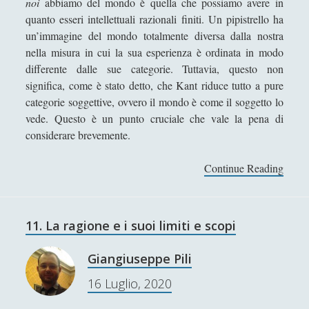
noi
abbiamo del mondo è quella che possiamo avere in
Immanuel Kant
(25)
▼
quanto esseri intellettuali razionali finiti. Un pipistrello ha
un’immagine del mondo totalmente diversa dalla nostra
1. Struttura de Per la pace perpetua
nella misura in cui la sua esperienza è ordinata in modo
Un progetto filosofico di Immanuel
differente dalle sue categorie. Tuttavia, questo non
Kant
significa, come è stato detto, che Kant riduce tutto a pure
2. Per la pace perpetua: articoli
categorie soggettive, ovvero il mondo è come il soggetto lo
preliminari
vede. Questo è un punto cruciale che vale la pena di
considerare brevemente.
3. Per la pace perpetua: articoli
definitivi
Continue Reading
L
4. La garanzia della pace perpetua: tre
a
argomenti
p
o
5. Politica e morale: la prospettiva
11. La ragione e i suoi limiti e scopi
kantiana
t
e
Giangiuseppe Pili
6. Il ruolo del filosofo all'interno del
n
progetto della pace perpetua
16 Luglio, 2020
z
7. Considerazioni sull'attualità del
a