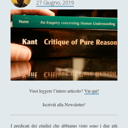
27 Giugno, 2019
r
o
n
t
a
i
l
p
a
r
a
d
o
Vuoi leggere l’intero articolo?
Vai qui!
s
s
Iscriviti alla Newsletter!
o
d
e
I predicati dei giudizi che abbiamo visto sono i due più
l