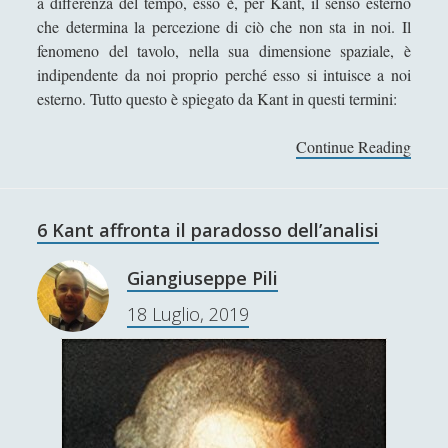
a differenza del tempo, esso è, per Kant, il senso esterno
che determina la percezione di ciò che non sta in noi. Il
Redazione
fenomeno del tavolo, nella sua dimensione spaziale, è
Robert Paul Wolff
indipendente da noi proprio perché esso si intuisce a noi
Rudy Gallerani
esterno. Tutto questo è spiegato da Kant in questi termini:
Sonia Cosio
Continue Reading
7
Salvatore Magra
.
L
Sergio Pampanini
e
6 Kant affronta il paradosso dell’analisi
Simone Di Massa
f
o
Stefano Bernini
Giangiuseppe Pili
r
Stefano Sabatini
18 Luglio, 2019
m
e
Tullio Aebischer
a
Umberto Rossolini
p
r
Valeria Franco
i
Valerio Stagno