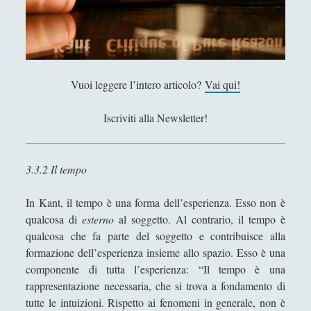
e
Storia
(144)
►
s
u
Libri Recensiti
(441)
►
e
Random
(28)
►
c
Vuoi leggere l’intero articolo?
Vai qui!
a
Ironia
(7)
►
t
Iscriviti alla Newsletter!
Un Po’ Di Narrativa
(7)
►
e
g
Attualità
(12)
►
o
3.3.2 Il tempo
r
Azione Filosofica
(4)
►
i
Cinema e Serie
(15)
►
In Kant, il tempo è una forma dell’esperienza. Esso non è
e
qualcosa di
esterno
al soggetto. Al contrario, il tempo è
Collana di Scuola Filosofica
(13)
►
qualcosa che fa parte del soggetto e contribuisce alla
Didattica
(7)
►
formazione dell’esperienza insieme allo spazio. Esso è una
componente di tutta l’esperienza: “Il tempo è una
Economia
(9)
►
rappresentazione necessaria, che si trova a fondamento di
tutte le intuizioni. Rispetto ai fenomeni in generale, non è
Filologia
(4)
►