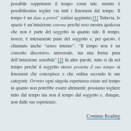
possibile sopprimere il tempo come tale, mentre è
Geopolitica
(11)
►
possibilissimo toglier via tutti i fenomeni dal tempo. Il
tempo è un
dato a priori
” (enfasi aggiunta).
[1]
Tuttavia, lo
I percorsi di SF2.0
(7)
►
spazio è un’intuizione
esterna
perché esso mostra qualcosa
In edicola
(1)
►
che non è parte del soggetto in quanto tale. Il tempo,
invece, è interamente parte del soggetto e, per questo, è
Interviste
(70)
►
chiamato anche “senso interno”: “Il tempo non è un
concetto discorsivo, universale, ma una forma pura
Itinerari
(14)
►
dell’intuizione sensibile”.
[2]
In altre parole, tutto si dà nel
Musica
(14)
►
tempo perché il soggetto stesso
proietta il suo tempo
ai
fenomeni che concepisce e che ordina secondo le sue
Scacchi
(42)
►
categorie. Ovvero ogni singola esperienza esiste nel tempo
Scoutismo
(1)
►
in quanto non potrebbe essere altrimenti: possiamo togliere
tutto dal tempo ma non il tempo dal soggetto e, dunque,
Segnalazioni
(223)
►
non dalle sue esperienze.
Sicurezza e Relazioni Internazionali
(14)
►
Continue Reading
8
Storia della Letteratura
(160)
►
.
L
Utilità
(12)
►