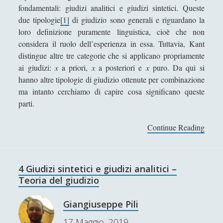
fondamentali: giudizi analitici e giudizi sintetici. Queste
l
due tipologie
[1]
di giudizio sono generali e riguardano la
’
loro definizione puramente linguistica, cioè che non
a
considera il ruolo dell’esperienza in essa. Tuttavia, Kant
n
distingue altre tre categorie che si applicano propriamente
a
ai giudizi:
x
a priori,
x
a posteriori e
x
puro. Da qui si
l
hanno altre tipologie di giudizio ottenute per combinazione
i
ma intanto cerchiamo di capire cosa significano queste
s
parti.
i
Continue Reading
5
G
i
u
4 Giudizi sintetici e giudizi analitici –
d
Teoria del giudizio
i
z
Giangiuseppe Pili
i
17 Maggio, 2019
a