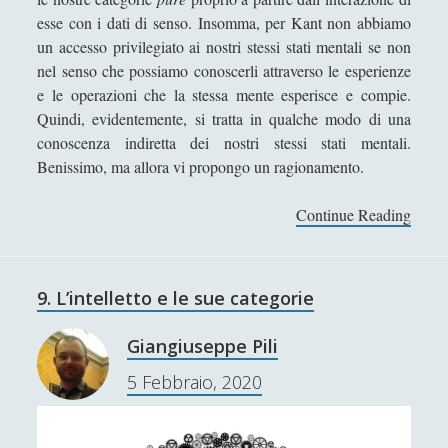
esse con i dati di senso. Insomma, per Kant non abbiamo
La Costituzione estetica al genitivo impolitico d'un
un accesso privilegiato ai nostri stessi stati mentali se non
Potremmo
nel senso che possiamo conoscerli attraverso le esperienze
La crisi dei linguaggi artistici
e le operazioni che la stessa mente esperisce e compie.
Quindi, evidentemente, si tratta in qualche modo di una
La filosofia e il linguaggio politico cinese. La
conoscenza indiretta dei nostri stessi stati mentali.
riscoperta di Confucio e i limiti filosofici della
Benissimo, ma allora vi propongo un ragionamento.
nostra comprensione della Cina [3/3]
La macellazione dell'arte che "maschera" la
Continue Reading
1
monumentalità della filosofia
0
.
La poetica della musica di Igor Stravinskij
I
9. L’intelletto e le sue categorie
La risorsa di Dio, la Madonna, nell'opera di
l
conversione del Cristianesimo l "Incredulità di San
i
Tommaso" di Caravaggio
Giangiuseppe Pili
m
La scultura è una fiamma all'esistenzialismo con
5 Febbraio, 2020
i
la febbre
t
i
La tecnica dodecafonica e la querelle sul "Doctor