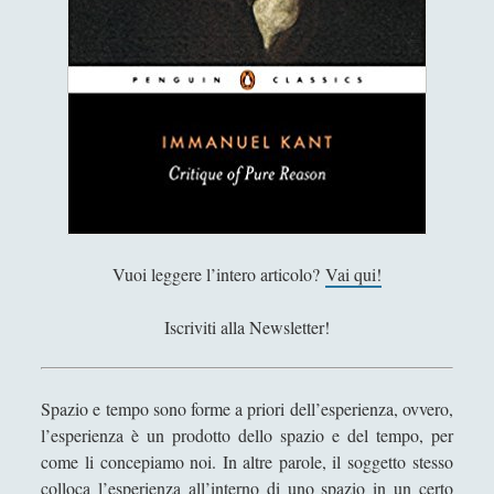
e
Cosimo Meneguzzo
s
Daniele Barni
p
e
Danilo Mallò
r
Dario Maestripieri
i
e
Emanuele Franz
n
Enrico Pili
z
a
Federica Mazzocchini
:
Vuoi leggere l’intero articolo?
Vai qui!
Francesco Margoni
i
l
Francesco Marigo
Iscriviti alla Newsletter!
t
Gaetano Barbella
e
Giacomo Carrus
m
Spazio e tempo sono forme a priori dell’esperienza, ovvero,
p
l’esperienza è un prodotto dello spazio e del tempo, per
Giada Salvati
o
come li concepiamo noi. In altre parole, il soggetto stesso
Giangiuseppe Pili
colloca l’esperienza all’interno di uno spazio in un certo