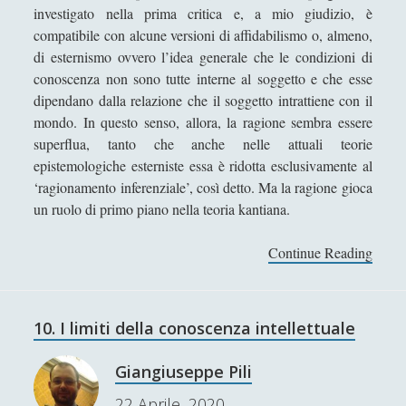
analitici - Teoria del giudizio
investigato nella prima critica e, a mio giudizio, è
compatibile con alcune versioni di affidabilismo o, almeno,
5 Giudizi a priori, puri e a
di esternismo ovvero l’idea generale che le condizioni di
posteriori – Una rassegna
conoscenza non sono tutte interne al soggetto e che esse
essenziale
dipendano dalla relazione che il soggetto intrattiene con il
6 Kant affronta il paradosso
mondo. In questo senso, allora, la ragione sembra essere
dell’analisi
superflua, tanto che anche nelle attuali teorie
7. Le forme a priori
epistemologiche esterniste essa è ridotta esclusivamente al
dell’esperienza: lo spazio
‘ragionamento inferenziale’, così detto. Ma la ragione gioca
un ruolo di primo piano nella teoria kantiana.
8. Le forme a priori
dell’esperienza: il tempo
Continue Reading
1
9. L’intelletto e le sue
1
categorie
.
L
La potenza della ragione
10. I limiti della conoscenza intellettuale
a
secondo Kant
r
Giangiuseppe Pili
Filosofia Romantica
(6)
►
a
22 Aprile, 2020
g