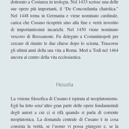
dottorato a Costanza in teologia. Nel 1433 scrisse una delle
Immanuel Kant
(25)
►
sue opere più importanti, il “De Concordantia chatolica.”
Nel 1448 torna in Germania e viene nominato cardinale,
Filosofia Romantica
(6)
►
carica che Cusano ricoprirà sino alla fine e verrà investito
Filosofia Contemporanea
(86)
►
di importantissimi incarichi. Nel 1450 viene nominato
vescovo di Bressanone. Fu delegato a Costantinopoli per
I Grandi Temi della Filosofia
(523)
►
cercare di riunire le due chiese dopo lo scisma. Trascorse
gli ultimi anni della sua vita a Roma. Morì a Todi nel 1464
Corsi Di Filosofia
(10)
►
ancora al centro della vita ecclesiastica.
Spiegazioni per una Filosofia più Easy!
(40)
►
Filosofia Applicata
(72)
►
Filosofia Orientale
(47)
►
Filosofia
Angela Luverà Rattray e l'arte al processo "archeo-
La visione filosofica di Cusano è ispirata al neoplatonismo.
botanico"
Egli ha letto senz’altro gran parte delle opere fondamentali
Considerazioni diverse sulla presenza di Dio
degli autori a cui ci si rifà quando si parla di corrente
neoplatonica. La domanda centrale di Cusano è in cosa
Contro certi ismi…
consista la verità, se l’uomo vi possa giungere e, se la