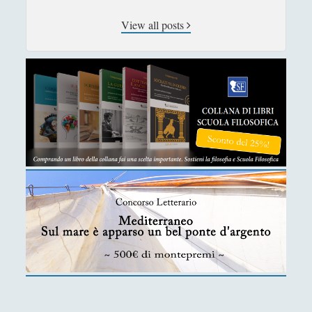
Sicurezza e Relazioni Internazionali
(14)
►
View all posts
Storia della Letteratura
(160)
►
Utilità
(12)
►
Venere in Cornice
(44)
►
ARTICOLI PER AUTORE
Alberto Labellarte
Alessandro Giorgi
Alice Manzoni
Andrea Bardazzi
Andrea Corona
Andrea Mereu