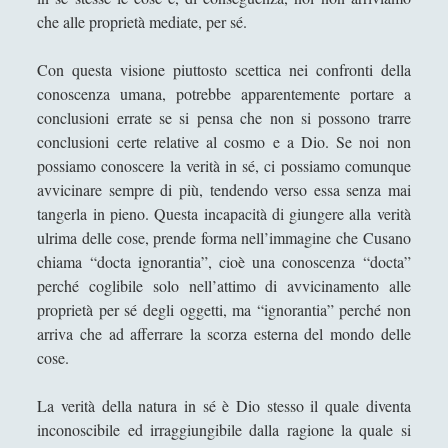
che alle proprietà mediate, per sé.
L'Impresa Umana
Con questa visione piuttosto scettica nei confronti della
L'incoronazione della Vergine di Alessandro
Bonvicini in una visione alchemica
conoscenza umana, potrebbe apparentemente portare a
conclusioni errate se si pensa che non si possono trarre
La Costituzione estetica al genitivo impolitico d'un
conclusioni certe relative al cosmo e a Dio. Se noi non
Potremmo
possiamo conoscere la verità in sé, ci possiamo comunque
La crisi dei linguaggi artistici
avvicinare sempre di più, tendendo verso essa senza mai
tangerla in pieno. Questa incapacità di giungere alla verità
La filosofia e il linguaggio politico cinese. La
ulrima delle cose, prende forma nell’immagine che Cusano
riscoperta di Confucio e i limiti filosofici della
chiama “docta ignorantia”, cioè una conoscenza “docta”
nostra comprensione della Cina [3/3]
perché coglibile solo nell’attimo di avvicinamento alle
La macellazione dell'arte che "maschera" la
proprietà per sé degli oggetti, ma “ignorantia” perché non
monumentalità della filosofia
arriva che ad afferrare la scorza esterna del mondo delle
cose.
La poetica della musica di Igor Stravinskij
La risorsa di Dio, la Madonna, nell'opera di
La verità della natura in sé è Dio stesso il quale diventa
conversione del Cristianesimo l "Incredulità di San
inconoscibile ed irraggiungibile dalla ragione la quale si
Tommaso" di Caravaggio