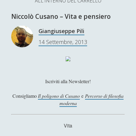
ALL'INTERNO DEL CARRELLO
L’Ultimo Scacco – Concorso Letterario
Niccolò Cusano – Vita e pensiero
Contatti & Collabora!
CERCA
La nostra storia
Giangiuseppe Pili
S
14 Settembre, 2013
e
t
f
y
a
r
w
a
o
c
SUPPORT US
i
c
u
h
t
e
t
Iscriviti alla Newsletter!
Se apprezzi il nostro lavoro, puoi effettuare una
donazione tramite PayPal!
t
b
u
Consigliamo
Il poligono di Cusano
e
Percorso di filosofia
e
o
b
moderna
r
o
e
Contenuti
k
Vita