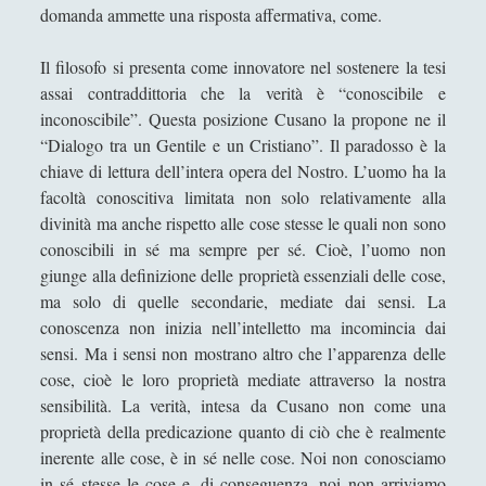
Desiderio e Contrappunto: la Psicoanalisi come
domanda ammette una risposta affermativa, come.
Filosofia del Tempo Interiore
Il filosofo si presenta come innovatore nel sostenere la tesi
Dire, fare e baciare dalla terra madre alla ruggine
assai contraddittoria che la verità è “conoscibile e
spettrale
inconoscibile”. Questa posizione Cusano la propone ne il
Espellere l'indicibile: una lettura filosofica tra
“Dialogo tra un Gentile e un Cristiano”. Il paradosso è la
psicoanalisi e dialettica
chiave di lettura dell’intera opera del Nostro. L’uomo ha la
Il Demiurgo di Platone ha l'Idea di Artisticità sui
facoltà conoscitiva limitata non solo relativamente alla
numeri idealmente contratti
divinità ma anche rispetto alle cose stesse le quali non sono
conoscibili in sé ma sempre per sé. Cioè, l’uomo non
Il sospetto per gli "starnuti" della steppa
giunge alla definizione delle proprietà essenziali delle cose,
IL TRIANGOLO DELLE OPPPOSIZIONI: UN
ma solo di quelle secondarie, mediate dai sensi. La
MODELLO ERMENEUTICO
conoscenza non inizia nell’intelletto ma incomincia dai
sensi. Ma i sensi non mostrano altro che l’apparenza delle
Il «Giano Bifronte» Salvator Mundi di Leonardo da
cose, cioè le loro proprietà mediate attraverso la nostra
Vinci in terra straniera
sensibilità. La verità, intesa da Cusano non come una
L'amicizia dell'acqua verso la "clessidra" della luce
proprietà della predicazione quanto di ciò che è realmente
inerente alle cose, è in sé nelle cose. Noi non conosciamo
L'estetica del Monte Vulture fra l'immaginazione
in sé stesse le cose e, di conseguenza, noi non arriviamo
materiale e la natura morta