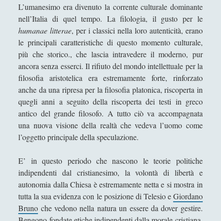
Antologia
(4)
►
L’umanesimo era divenuto la corrente culturale dominante
nell’Italia di quel tempo. La filologia, il gusto per le
Filosofia
(799)
▼
humanae litterae
, per i classici nella loro autenticità, erano
Filosofia Antica
(33)
le principali caratteristiche di questo momento culturale,
►
più che storico., che lascia intravedere il moderno, pur
Filosofia Medioevale
(12)
►
ancora senza esserci. Il rifiuto del mondo intellettuale per la
filosofia aristotelica era estremamente forte, rinforzato
Filosofia Moderna
(54)
▼
anche da una ripresa per la filosofia platonica, riscoperta in
Baruch Spinoza - Vita e pensiero
quegli anni a seguito della riscoperta dei testi in greco
antico del grande filosofo. A tutto ciò va accompagnata
David Hume - Vita e pensiero
una nuova visione della realtà che vedeva l’uomo come
George Berkeley - Vita e opere
l’oggetto principale della speculazione.
Giordano Bruno - Vita e pensiero
E’ in questo periodo che nascono le teorie politiche
Gottfried Wilhelm von Leibniz - Vita e opere
indipendenti dal cristianesimo, la volontà di libertà e
Il discorso sul metodo di Cartesio
autonomia dalla Chiesa è estremamente netta e si mostra in
tutta la sua evidenza con le posizione di Telesio e
Giordano
John Locke - Vita e Opere
Bruno
che vedono nella natura un essere da dover gestire.
La felicità secondo Kant - La felicità di
Bengono fondate etiche indipendenti dalla morale cristiana,