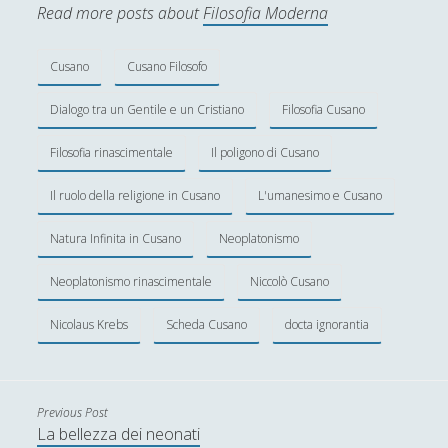
Andrea Zeppi
Read more posts about
Filosofia Moderna
Brad Smith
Cusano
Cusano Filosofo
Chiara Cozzi
Cosimo Meneguzzo
Dialogo tra un Gentile e un Cristiano
Filosofia Cusano
Daniele Barni
Filosofia rinascimentale
Il poligono di Cusano
Danilo Mallò
Il ruolo della religione in Cusano
L'umanesimo e Cusano
Dario Maestripieri
Natura Infinita in Cusano
Neoplatonismo
Emanuele Franz
Neoplatonismo rinascimentale
Niccolò Cusano
Enrico Pili
Federica Mazzocchini
Nicolaus Krebs
Scheda Cusano
docta ignorantia
Francesco Margoni
Francesco Marigo
Previous Post
Gaetano Barbella
La bellezza dei neonati