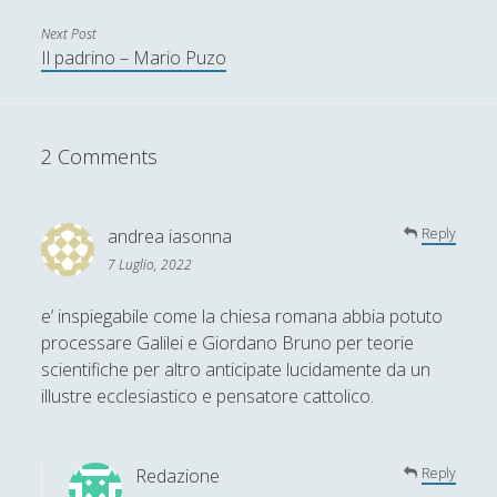
Giacomo Carrus
Next Post
Giada Salvati
Il padrino – Mario Puzo
Giangiuseppe Pili
Giorgio Della Rocca
2 Comments
Giovanni Ingrosso
Giuseppe Cacciatore
andrea iasonna
Reply
Giuseppe Ragunì
7 Luglio, 2022
Guido Del Santo
e’ inspiegabile come la chiesa romana abbia potuto
Ivano E. Pollini
processare Galilei e Giordano Bruno per teorie
Laura Baire
scientifiche per altro anticipate lucidamente da un
illustre ecclesiastico e pensatore cattolico.
Linda Savelli
Massimo Fabi
Redazione
Reply
Matteo Bucalossi