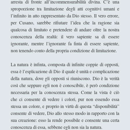
arresta di fronte all’incommensurabilità divina. C’è una
La scultura è una fiamma all'esistenzialismo con
sproporzione tra limitazione degli atti cognitivi umani e
la febbre
l’infinito in atto rappresentato da Dio stesso. Il vero errore,
per Cusano, sarebbe rifiutare l’idea che la ragione sia
La tecnica dodecafonica e la querelle sul "Doctor
qualcosa di limitato e pretendere di andare oltre la nostra
Faustus" di Thomas Mann
conoscenza della realtà: il vero sapiente sa di essere
La trasparenza della plastica che sublima la
ignorante, mentre l’ignorante fa finta di essere sapiente,
"macchia d'olio" sul potere
non tenendo conto della propria condizione di limitazione.
Paolo Villaggio come Filosofo della Postmodernità
La natura è infinta, composta di infinite coppie di opposti,
Pedagogia Sociale – Integrazione di Giochi e
essa è l’esplicazione di Dio il quale è unità e complicazione
Interazione Sociale nel Processo di
della natura, dove gli opposti si riuniscono. Dio è la verità
Apprendimento
così che seppure egli non è conoscibile, è però condizione
necessaria per la conoscenza stessa. Come la vista è ciò
Riflessioni filosofiche sul cinema di guerra - Capire
la guerra attraverso il cinema
che ci consente di vedere i colori, pur non essendo essa
stessa un colore, e proprio in virtù di questa “disponibilità”
Riproducendo la contaminazione che si purifica
consente di vedere, Dio allo stesso modo in rapporto con la
per rispecchiamento
sua creazione: esso la rende possibile e consente una certa
Roland Barthes e la moda che atrofizza ogni
conoscenza di essa, sebbene egli non sia la natura.