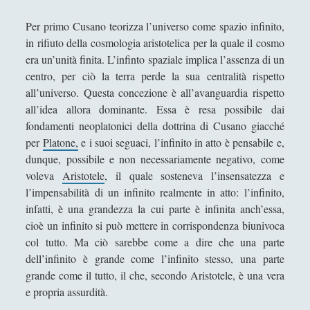
variazione di stile (dal sigillo del "gangster" al
nomignolo del ciclista)
Per primo Cusano teorizza l’universo come spazio infinito,
in rifiuto della cosmologia aristotelica per la quale il cosmo
Scrivere di filosofia - Letteratura e filosofia a
era un’unità finita. L’infinto spaziale implica l’assenza di un
confronto
centro, per ciò la terra perde la sua centralità rispetto
Storie del Novecento - Il mondo diviso tra destra
all’universo. Questa concezione è all’avanguardia rispetto
e sinistra
all’idea allora dominante. Essa è resa possibile dai
fondamenti neoplatonici della dottrina di Cusano giacché
Studiare filosofia all'Università?
per
Platone,
e i suoi seguaci, l’infinito in atto è pensabile e,
Un gioco editoriale di Jean-Paul Sartre: la finzione
dunque, possibile e non necessariamente negativo, come
filologica de ‘La Nausea’
voleva
Aristotele
, il quale sosteneva l’insensatezza e
Un tappeto volante alla stireria del respiro, se il
l’impensabilità di un infinito realmente in atto: l’infinito,
ventaglio rinfresca di sciami
infatti, è una grandezza la cui parte è infinita anch’essa,
cioè un infinito si può mettere in corrispondenza biunivoca
Un velo, occhi, mento, un vestito, mani, vivi in
col tutto. Ma ciò sarebbe come a dire che una parte
eterno per virtù della croce della sezione aurea,
dell’infinito è grande come l’infinito stesso, una parte
tutto questo è la Gioconda di Leonardo
grande come il tutto, il che, secondo Aristotele, è una vera
Una "sete di successo" per il piccione... lavatore
e propria assurdità.