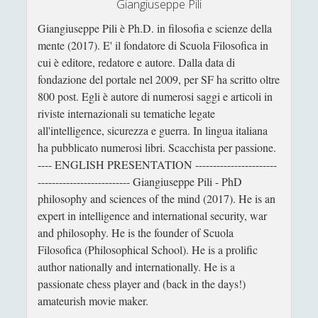
Giangiuseppe Pili
Didattica
(7)
►
Giangiuseppe Pili è Ph.D. in filosofia e scienze della
Economia
(9)
►
mente (2017). E' il fondatore di Scuola Filosofica in
Filologia
(4)
cui è editore, redatore e autore. Dalla data di
►
fondazione del portale nel 2009, per SF ha scritto oltre
Geopolitica
(11)
►
800 post. Egli è autore di numerosi saggi e articoli in
riviste internazionali su tematiche legate
I percorsi di SF2.0
(7)
►
all'intelligence, sicurezza e guerra. In lingua italiana
In edicola
(1)
►
ha pubblicato numerosi libri. Scacchista per passione.
---- ENGLISH PRESENTATION -----------------------
Interviste
(70)
►
-------------------------- Giangiuseppe Pili - PhD
Itinerari
(14)
►
philosophy and sciences of the mind (2017). He is an
expert in intelligence and international security, war
Musica
(14)
►
and philosophy. He is the founder of Scuola
Filosofica (Philosophical School). He is a prolific
Scacchi
(42)
►
author nationally and internationally. He is a
Scoutismo
(1)
►
passionate chess player and (back in the days!)
amateurish movie maker.
Segnalazioni
(223)
►