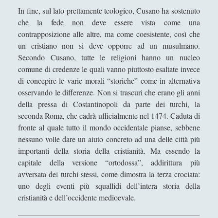
Una dimora fenomenologica senza la prominenza
In fine, sul lato prettamente teologico, Cusano ha sostenuto
dell'idealismo
che la fede non deve essere vista come una
VENERE IN CORNICE - Il treno della chiocciola che
contrapposizione alle altre, ma come coesistente, così che
"sbuffa" dall'oro / The train of a snail which "puffs"
un cristiano non si deve opporre ad un musulmano.
from the gold
Secondo Cusano, tutte le religioni hanno un nucleo
VENERE IN CORNICE - La colonna si gonfia
comune di credenze le quali vanno piuttosto esaltate invece
d'acqua al tempo d'una fontana volante / The
di concepire le varie morali “storiche” come in alternativa
column swells with water at the time of a flying
osservando le differenze. Non si trascuri che erano gli anni
fountain
della pressa di Costantinopoli da parte dei turchi, la
seconda Roma, che cadrà ufficialmente nel 1474. Caduta di
VENERE IN CORNICE - Le bollicine viola sulla pelle
fronte al quale tutto il mondo occidentale pianse, sebbene
d'un atomo che fa danzare la sera / The violet
nessuno volle dare un aiuto concreto ad una delle città più
bubbles on the skin of an atom which allows the
importanti della storia della cristianità. Ma essendo la
evening to dance
capitale della versione “ortodossa”, addirittura più
[Recensione] Antonio Rinaldis - Nuove lezioni di
avversata dei turchi stessi, come dimostra la terza crociata:
filosofia. I temi fondamentali del pensiero umano
uno degli eventi più squallidi dell’intera storia della
(Diarkos, 2025)
cristianità e dell’occidente medioevale.
[Recensione] Pasquale Vitale – Filosofia Medievale