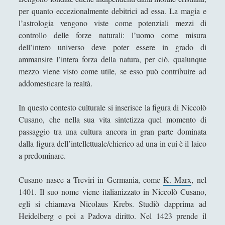
compiere liberamente il proprio dovere
per quanto eccezionalmente debitrici ad essa. La magia e
l’astrologia vengono viste come potenziali mezzi di
La natura sconfitta di Spinoza - Un'analisi
controllo delle forze naturali: l’uomo come misura
critica
dell’intero universo deve poter essere in grado di
La via del samurai: tra Daidòji Yuzàn e
ammansire l’intera forza della natura, per ciò, qualunque
Yamamoto Tsunemoto Considerazioni
mezzo viene visto come utile, se esso può contribuire ad
analitiche sul modello del guerriero
addomesticare la realtà.
giapponese
In questo contesto culturale si inserisce la figura di Niccolò
Niccolò Cusano - Vita e pensiero
Cusano, che nella sua vita sintetizza quel momento di
Plato and Analytic Epistemology. Has Plato
passaggio tra una cultura ancora in gran parte dominata
Been Set Aside?
dalla figura dell’intellettuale/chierico ad una in cui è il laico
Renato Cartesio - Vita e le Meditazioni
a predominare.
Metafisiche
Cusano nasce a Treviri in Germania, come
K. Marx
, nel
Thomas Hobbes - Vita e pensiero
1401. Il suo nome viene italianizzato in Niccolò Cusano,
Tommaso Campanella - Vita e Opere
egli si chiamava Nicolaus Krebs. Studiò dapprima ad
Heidelberg e poi a Padova diritto. Nel 1423 prende il
Utopie - Da Moro a Campanella