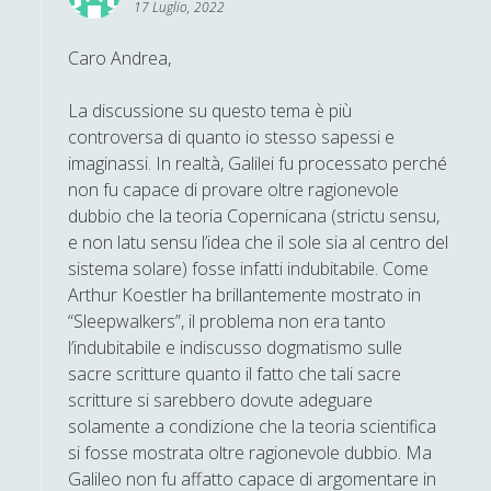
17 Luglio, 2022
Michele Diodati
Caro Andrea,
Paolo Ceola
Paolo Meneghetti
La discussione su questo tema è più
Redazione
controversa di quanto io stesso sapessi e
imaginassi. In realtà, Galilei fu processato perché
Robert Paul Wolff
non fu capace di provare oltre ragionevole
Rudy Gallerani
dubbio che la teoria Copernicana (strictu sensu,
e non latu sensu l’idea che il sole sia al centro del
Sonia Cosio
sistema solare) fosse infatti indubitabile. Come
Salvatore Magra
Arthur Koestler ha brillantemente mostrato in
“Sleepwalkers”, il problema non era tanto
Sergio Pampanini
l’indubitabile e indiscusso dogmatismo sulle
Simone Di Massa
sacre scritture quanto il fatto che tali sacre
scritture si sarebbero dovute adeguare
Stefano Bernini
solamente a condizione che la teoria scientifica
Stefano Sabatini
si fosse mostrata oltre ragionevole dubbio. Ma
Galileo non fu affatto capace di argomentare in
Tullio Aebischer