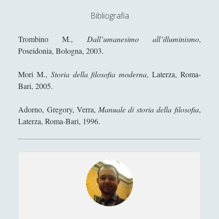
(Diarkos 2023)
Bibliografia
Saggi
(72)
►
Scienza
(84)
Trombino M.,
Dall’umanesimo all’illuminismo
,
►
Poseidonia, Bologna, 2003.
Storia
(144)
►
Mori M.,
Storia della filosofia moderna
, Laterza, Roma-
Libri Recensiti
(441)
►
Bari, 2005.
Random
(28)
►
Adorno, Gregory, Verra,
Manuale di storia della filosofia
,
Ironia
(7)
►
Laterza, Roma-Bari, 1996.
Un Po’ Di Narrativa
(7)
►
Attualità
(12)
►
Azione Filosofica
(4)
►
Cinema e Serie
(15)
►
Collana di Scuola Filosofica
(13)
►