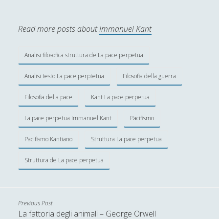
Saggi
(72)
►
Read more posts about
Immanuel Kant
Scienza
(84)
►
Storia
(144)
►
Analisi filosofica struttura de La pace perpetua
Libri Recensiti
(441)
►
Analisi testo La pace perptetua
Filosofia della guerra
Random
(28)
►
Filosofia della pace
Kant La pace perpetua
Ironia
(7)
►
La pace perpetua Immanuel Kant
Pacifismo
Un Po’ Di Narrativa
(7)
►
Pacifismo Kantiano
Struttura La pace perpetua
Attualità
(12)
►
Struttura de La pace perpetua
Azione Filosofica
(4)
►
Cinema e Serie
(15)
►
Collana di Scuola Filosofica
(13)
►
Previous Post
La fattoria degli animali – George Orwell
Didattica
(7)
►