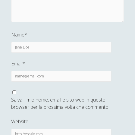
Sicurezza e Relazioni Internazionali
(14)
►
Storia della Letteratura
(160)
►
Utilità
(12)
►
Name*
Venere in Cornice
(44)
►
ARTICOLI PER AUTORE
Email*
Alberto Labellarte
Alessandro Giorgi
Alice Manzoni
Salva il mio nome, email e sito web in questo
Andrea Bardazzi
browser per la prossima volta che commento.
Andrea Corona
Website
Andrea Mereu
Andrea Zeppi