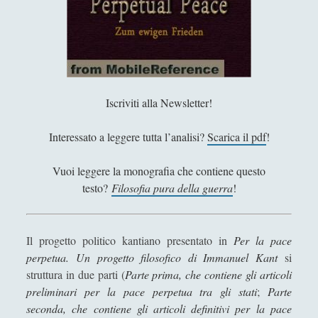
Antologia
(4)
►
Filosofia
(799)
▼
Filosofia Antica
(33)
►
Filosofia Medioevale
(12)
►
Iscriviti alla Newsletter!
Filosofia Moderna
(54)
▼
Interessato a leggere tutta l’analisi?
Scarica il pdf
!
Baruch Spinoza - Vita e pensiero
David Hume - Vita e pensiero
Vuoi leggere la monografia che contiene questo
testo?
Filosofia pura della guerra
!
George Berkeley - Vita e opere
Giordano Bruno - Vita e pensiero
Gottfried Wilhelm von Leibniz - Vita e opere
Il progetto politico kantiano presentato in
Per la pace
perpetua. Un progetto filosofico di Immanuel Kant
si
Il discorso sul metodo di Cartesio
struttura in due parti (
Parte prima, che contiene gli articoli
John Locke - Vita e Opere
preliminari per la pace perpetua tra gli stati
;
Parte
seconda, che contiene gli articoli definitivi per la pace
La felicità secondo Kant - La felicità di