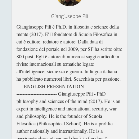
nomignolo del ciclista)
Giangiuseppe Pili
Scrivere di filosofia - Letteratura e filosofia a
confronto
Giangiuseppe Pili è Ph.D. in filosofia e scienze della
mente (2017). E' il fondatore di Scuola Filosofica in
Storie del Novecento - Il mondo diviso tra destra
cui è editore, redatore e autore. Dalla data di
e sinistra
fondazione del portale nel 2009, per SF ha scritto oltre
Studiare filosofia all'Università?
800 post. Egli è autore di numerosi saggi e articoli in
riviste internazionali su tematiche legate
Un gioco editoriale di Jean-Paul Sartre: la finzione
filologica de ‘La Nausea’
all'intelligence, sicurezza e guerra. In lingua italiana
ha pubblicato numerosi libri. Scacchista per passione.
Un tappeto volante alla stireria del respiro, se il
---- ENGLISH PRESENTATION -----------------------
ventaglio rinfresca di sciami
-------------------------- Giangiuseppe Pili - PhD
Un velo, occhi, mento, un vestito, mani, vivi in
philosophy and sciences of the mind (2017). He is an
eterno per virtù della croce della sezione aurea,
expert in intelligence and international security, war
tutto questo è la Gioconda di Leonardo
and philosophy. He is the founder of Scuola
Filosofica (Philosophical School). He is a prolific
Una "sete di successo" per il piccione... lavatore
author nationally and internationally. He is a
Una dimora fenomenologica senza la prominenza
passionate chess player and (back in the days!)