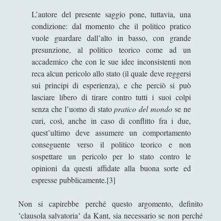
Critica della ragion pura
(12)
►
L’autore del presente saggio pone, tuttavia, una
Filosofia Romantica
(6)
►
condizione: dal momento che il politico pratico
vuole guardare dall’alto in basso, con grande
Filosofia Contemporanea
(86)
►
presunzione, al politico teorico come ad un
accademico che con le sue idee inconsistenti non
I Grandi Temi della Filosofia
(523)
►
reca alcun pericolo allo stato (il quale deve reggersi
Corsi Di Filosofia
(10)
►
sui principi di esperienza), e che perciò si può
lasciare libero di tirare contro tutti i suoi colpi
Spiegazioni per una Filosofia più Easy!
(40)
►
senza che l’uomo di stato
pratico del mondo
se ne
Filosofia Applicata
(72)
►
curi, così, anche in caso di conflitto fra i due,
quest’ultimo deve assumere un comportamento
Filosofia Orientale
(47)
►
conseguente verso il politico teorico e non
Angela Luverà Rattray e l'arte al processo "archeo-
sospettare un pericolo per lo stato contro le
botanico"
opinioni da questi affidate alla buona sorte ed
espresse pubblicamente.[3]
Considerazioni diverse sulla presenza di Dio
Contro certi ismi…
Non si capirebbe perché questo argomento, definito
ʽclausola salvatoriaʼ da Kant, sia necessario se non perché
Desiderio e Contrappunto: la Psicoanalisi come