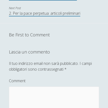
Next Post
Economia
(9)
►
2. Per la pace perpetua: articoli preliminari
Filologia
(4)
►
Geopolitica
(11)
►
Be First to Comment
I percorsi di SF2.0
(7)
►
In edicola
(1)
►
Lascia un commento
Interviste
(70)
►
Il tuo indirizzo email non sarà pubblicato.
I campi
Itinerari
(14)
►
obbligatori sono contrassegnati
*
Musica
(14)
►
Comment
Scacchi
(42)
►
Scoutismo
(1)
►
Segnalazioni
(223)
►