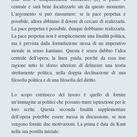
progetto di Kant
centrale e sarà bene focalizzarlo sin da questo momento.
8. Con Kant oltre Kant: perché
L’argomento si può riassumere: se la pace perpetua è
l'esportazione della democrazia non
possibile, allora abbiamo il dovere di cercare di realizzarla.
si può fondare sull'idea della pace
La pace perpetua è possibile, dunque dobbiamo realizzarla.
perpetua
La pace perpetua non è semplicemente una finalità politica,
ma è prevista dalla formulazione stessa di un imperativo
Capire la “Fondazione della metafisica
morale in senso kantiano. Questa è senza dubbio l’idea
dei costumi” di Kant
centrale dell’opera, la linea guida, perché da essa trae
Capire la “Risposta alla domanda –
ragione tutto lo sforzo ulteriore di delineare una teoria
Che cos'è l’illuminismo” di Immanuel
strettamente politica, nella doppia declinazione di una
Kant
filosofia politica e di una filosofia del diritto.
La lucidità frammentata d'un sipario
rivelante
Lo scopo estrinseco del lavoro è quello di fornire
un’immagine ai politici che possano trarre ispirazione per le
Ordine internazionale per i diritti
loro scelte. Questa seconda finalità supplementare
umani: un progetto possibile?
dell’opera potrebbe essere messa in discussione, se non
Per la pace perpetua - La via della
vengono fornite due motivazioni. La prima è data da Kant
pace di Immanuel Kant
nella sua postilla iniziale: