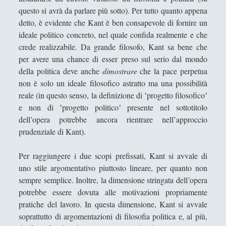
questo si avrà da parlare più sotto). Per tutto quanto appena
L'Impresa Umana
detto, è evidente che Kant è ben consapevole di fornire un
L'incoronazione della Vergine di Alessandro
ideale politico concreto, nel quale confida realmente e che
Bonvicini in una visione alchemica
crede realizzabile. Da grande filosofo, Kant sa bene che
La Costituzione estetica al genitivo impolitico d'un
per avere una chance di esser preso sul serio dal mondo
Potremmo
della politica deve anche
dimostrare
che la pace perpetua
non è solo un ideale filosofico astratto ma una possibilità
La crisi dei linguaggi artistici
reale (in questo senso, la definizione di ʽprogetto filosoficoʼ
La filosofia e il linguaggio politico cinese. La
e non di ʽprogetto politicoʼ presente nel sottotitolo
riscoperta di Confucio e i limiti filosofici della
dell’opera potrebbe ancora rientrare nell’approccio
nostra comprensione della Cina [3/3]
prudenziale di Kant).
La macellazione dell'arte che "maschera" la
Per raggiungere i due scopi prefissati, Kant si avvale di
monumentalità della filosofia
uno stile argomentativo piuttosto lineare, per quanto non
La poetica della musica di Igor Stravinskij
sempre semplice. Inoltre, la dimensione stringata dell’opera
potrebbe essere dovuta alle motivazioni propriamente
La risorsa di Dio, la Madonna, nell'opera di
pratiche del lavoro. In questa dimensione, Kant si avvale
conversione del Cristianesimo l "Incredulità di San
soprattutto di argomentazioni di filosofia politica e, al più,
Tommaso" di Caravaggio