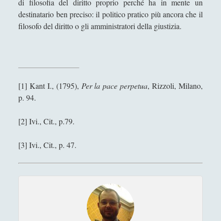
di filosofia del diritto proprio perché ha in mente un
La scultura è una fiamma all'esistenzialismo con
destinatario ben preciso: il politico pratico più ancora che il
la febbre
filosofo del diritto o gli amministratori della giustizia.
La tecnica dodecafonica e la querelle sul "Doctor
Faustus" di Thomas Mann
La trasparenza della plastica che sublima la
"macchia d'olio" sul potere
[1] Kant I., (1795),
Per la pace perpetua
, Rizzoli, Milano,
Paolo Villaggio come Filosofo della Postmodernità
p. 94.
Pedagogia Sociale – Integrazione di Giochi e
[2] Ivi., Cit., p.79.
Interazione Sociale nel Processo di
Apprendimento
[3] Ivi., Cit., p. 47.
Riflessioni filosofiche sul cinema di guerra - Capire
la guerra attraverso il cinema
Riproducendo la contaminazione che si purifica
per rispecchiamento
Roland Barthes e la moda che atrofizza ogni
variazione di stile (dal sigillo del "gangster" al