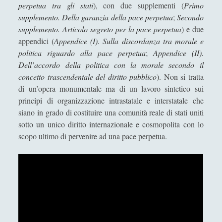
perpetua tra gli stati
), con due supplementi (
Primo
compiere liberamente il proprio dovere
supplemento. Della garanzia della pace perpetua
;
Secondo
La natura sconfitta di Spinoza - Un'analisi
supplemento. Articolo segreto per la pace perpetua
) e due
critica
appendici (
Appendice (I). Sulla discordanza tra morale e
politica riguardo alla pace perpetua
;
Appendice (II).
La via del samurai: tra Daidòji Yuzàn e
Dell’accordo della politica con la morale secondo il
Yamamoto Tsunemoto Considerazioni
concetto trascendentale del diritto pubblico
). Non si tratta
analitiche sul modello del guerriero
di un’opera monumentale ma di un lavoro sintetico sui
giapponese
principi di organizzazione intrastatale e interstatale che
Niccolò Cusano - Vita e pensiero
siano in grado di costituire una comunità reale di stati uniti
Plato and Analytic Epistemology. Has Plato
sotto un unico diritto internazionale e cosmopolita con lo
Been Set Aside?
scopo ultimo di pervenire ad una pace perpetua.
Renato Cartesio - Vita e le Meditazioni
Metafisiche
Thomas Hobbes - Vita e pensiero
Tommaso Campanella - Vita e Opere
Utopie - Da Moro a Campanella