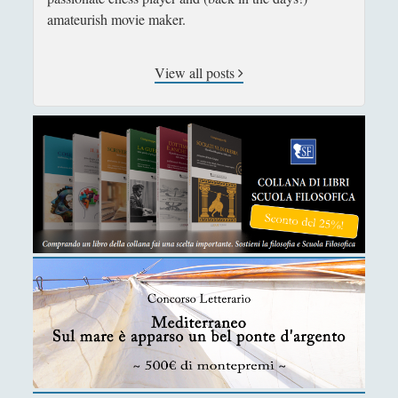
dell'idealismo
amateurish movie maker.
VENERE IN CORNICE - Il treno della chiocciola che
"sbuffa" dall'oro / The train of a snail which "puffs"
View all posts
from the gold
VENERE IN CORNICE - La colonna si gonfia
d'acqua al tempo d'una fontana volante / The
column swells with water at the time of a flying
fountain
VENERE IN CORNICE - Le bollicine viola sulla pelle
d'un atomo che fa danzare la sera / The violet
bubbles on the skin of an atom which allows the
evening to dance
[Recensione] Antonio Rinaldis - Nuove lezioni di
filosofia. I temi fondamentali del pensiero umano
(Diarkos, 2025)
[Recensione] Pasquale Vitale – Filosofia Medievale
(Diarkos 2023)