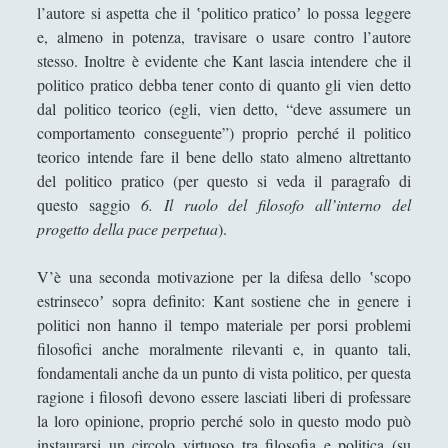
l’autore si aspetta che il ʽpolitico praticoʼ lo possa leggere
Filosofia del Tempo Interiore
e, almeno in potenza, travisare o usare contro l’autore
Dire, fare e baciare dalla terra madre alla ruggine
stesso. Inoltre è evidente che Kant lascia intendere che il
spettrale
politico pratico debba tener conto di quanto gli vien detto
dal politico teorico (egli, vien detto, “deve assumere un
Espellere l'indicibile: una lettura filosofica tra
comportamento conseguente”) proprio perché il politico
psicoanalisi e dialettica
teorico intende fare il bene dello stato almeno altrettanto
Il Demiurgo di Platone ha l'Idea di Artisticità sui
del politico pratico (per questo si veda il paragrafo di
numeri idealmente contratti
questo saggio
6. Il ruolo del filosofo all’interno del
Il sospetto per gli "starnuti" della steppa
progetto della pace perpetua
).
IL TRIANGOLO DELLE OPPPOSIZIONI: UN
V’è una seconda motivazione per la difesa dello ʽscopo
MODELLO ERMENEUTICO
estrinsecoʼ sopra definito: Kant sostiene che in genere i
Il «Giano Bifronte» Salvator Mundi di Leonardo da
politici non hanno il tempo materiale per porsi problemi
Vinci in terra straniera
filosofici anche moralmente rilevanti e, in quanto tali,
fondamentali anche da un punto di vista politico, per questa
L'amicizia dell'acqua verso la "clessidra" della luce
ragione i filosofi devono essere lasciati liberi di professare
L'estetica del Monte Vulture fra l'immaginazione
la loro opinione, proprio perché solo in questo modo può
materiale e la natura morta
instaurarsi un circolo virtuoso tra filosofia e politica (su