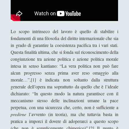
Immanuel Kant
(25)
▼
1. Struttura de Per la pace
perpetua Un progetto filosofico di
Immanuel Kant
Lo scopo intrinseco del lavoro è quello di stabilire i
fondamenti di una filosofia del diritto internazionale che sia
2. Per la pace perpetua: articoli
in grado di garantire la coesistenza pacifica tra i vari stati.
preliminari
Questa finalità ultima, che si fonda sul riconoscimento della
3. Per la pace perpetua: articoli
congiunzione tra azione politica e azione politica morale
definitivi
intesa in senso kantiano: “La vera politica non può fare
alcun progresso senza prima aver reso omaggio alla
4. La garanzia della pace perpetua: tre
morale…”,[1] è indicata non soltanto dalla struttura
argomenti
generale dell’opera ma soprattutto da quello che è l’ideale
5. Politica e morale: la prospettiva
dichiarato: “In questo modo la natura garantisce con il
kantiana
meccanismo stesso delle inclinazioni umane la pace
perpetua, con una sicurezza che, certo, non è sufficiente a
6. Il ruolo del filosofo all'interno del
predirne
l’avvento (in teoria), ma che tuttavia basta in
progetto della pace perpetua
pratica a imporci il dovere di adoperarci a questo scopo
7. Considerazioni sull'attualità del
(che non è semplicemente chimerico)”.[2] Il punto è