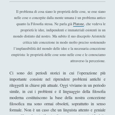
Antologia
(4)
►
Il problema di cosa siano le proprietà delle cose, se esse siano
Filosofia
(799)
►
nelle cose o concepite dalla mente umana è un problema antico
Saggi
(72)
►
quanto la Filosofia stessa. Ne parla già
Platone
, che vedeva le
proprietà le idee, indipendenti e immateriali esistenti in un
Scienza
(84)
►
mondo distinto dal nostro. Ma subito il suo discepolo Aristotele
Storia
(144)
►
critica tale concezione in modo molto preciso sostenendo
l’implausibilità del mondo delle idee e la necessaria concezione
Libri Recensiti
(441)
►
empirista: le proprietà delle cose sono nelle cose e le conosciamo
Random
(28)
attraverso la percezione.
►
Ironia
(7)
►
Ci sono dei periodi storici in cui l’operazione più
importante consiste nel riprendere problemi antichi e
Un Po’ Di Narrativa
(7)
►
rileggerli in chiave più attuale. Oggi viviamo in un periodo
Attualità
(12)
►
simile, in cui i problemi e il linguaggio della filosofia
moderna costituiscono la base della nostra concezione
Azione Filosofica
(4)
►
filosofica ma sono ormai obsoleti, soprattutto in senso
Cinema e Serie
(15)
formale. Non è un caso che un linguista attento e geniale
►