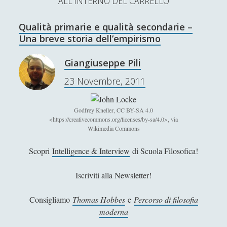
ALL'INTERNO DEL CARRELLO
L’Ultimo Scacco – Concorso Letterario
Qualità primarie e qualità secondarie –
Contatti & Collabora!
CERCA
Una breve storia dell’empirismo
La nostra storia
S
Giangiuseppe Pili
e
t
f
y
23 Novembre, 2011
a
r
w
a
o
c
Godfrey Kneller, CC BY-SA 4.0
SUPPORT US
i
c
u
h
<https://creativecommons.org/licenses/by-sa/4.0>, via
Wikimedia Commons
t
e
t
Se apprezzi il nostro lavoro, puoi effettuare una
donazione tramite PayPal!
Scopri
Intelligence & Interview
di Scuola Filosofica!
t
b
u
e
o
b
Iscriviti alla Newsletter!
r
o
e
Consigliamo
Thomas Hobbes
e
Percorso di filosofia
Contenuti
k
moderna