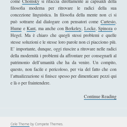
come
Chomsky
si rifaccia direttamente ai capisaldi della
Collana di Scuola Filosofica
(13)
►
filosofia moderna per ritrovare le radici della sua
concezione linguistica. In filosofia della mente non ci si
Didattica
(7)
►
può sottrarre dal dialogare con pensatori come
Cartesio
,
Economia
(9)
►
Hume
e
Kant
, ma anche con
Berkeley
,
Locke
,
Spinoza
o
Hegel. Ma è chiaro che quegli stessi problemi e quelle
Filologia
(4)
►
stesse soluzioni e le stesse loro parole non ci piacciono più.
Geopolitica
(11)
►
E’ importante, dunque, oggi riuscire a ritrovare nelle radici
della modernità i problemi da affrontare per consegnarli al
I percorsi di SF2.0
(7)
►
patrimonio dell’umanità che ha da venire. Un compito,
questo, non facile e pericoloso, per via del fatto che con
In edicola
(1)
►
l’attualizzazione si finisce spesso per dimenticare pezzi qui
Interviste
(70)
►
e là o per fraintendere.
Itinerari
(14)
►
Continue Reading
Q
Musica
(14)
►
u
a
Scacchi
(42)
►
l
Scoutismo
(1)
i
►
Cele Theme
by Compete Themes.