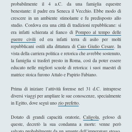
probabilmente il 4 a.C. da una famiglia equestre
Filosofia
(799)
►
benestante: il padre era Seneca il Vecchio. Ebbe modo di
Saggi
(72)
►
crescere in un ambiente stimolante e fu predisposto allo
studio. Cordova era una città di tradizioni repubblicane: si
Scienza
(84)
►
era infatti schierata al fianco di
Pompeo al tempo delle
Storia
(144)
►
guerre civili
ed era infatti terra di asilo per molti
repubblicani ostili alla dittatura di
Caio Giulio Cesare
. In
Libri Recensiti
(441)
►
vista della carriera politica e retorica che avrebbe sostenuto,
Random
(28)
la famiglia si trasferì presto in Roma, così da poter essere
►
educato nelle migliori scuole di retorica: i suoi maestri di
Ironia
(7)
►
matrice stoica furono Attalo e Papirio Fabiano.
Un Po’ Di Narrativa
(7)
►
Prima di iniziare l’attività forense nel 31 d.C. intraprese
Attualità
(12)
►
diversi viaggi per ampliare le sue conoscenze, specialmente
in Egitto, dove seguì uno
zio prefetto
.
Azione Filosofica
(4)
►
Cinema e Serie
(15)
►
Dotato di grandi capacità oratorie,
Caligola
, geloso di
queste, decretò la sua condanna a morte: venne però
Collana di Scuola Filosofica
(13)
►
salvato probabilmente da un amante dell’imperatore stesso.