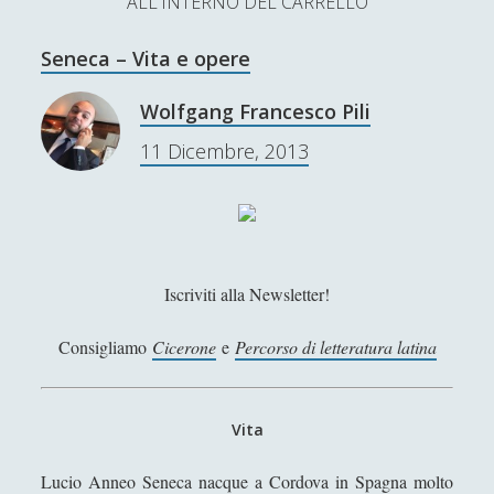
ALL'INTERNO DEL CARRELLO
L’Ultimo Scacco – Concorso Letterario
Seneca – Vita e opere
Contatti & Collabora!
CERCA
La nostra storia
Wolfgang Francesco Pili
S
11 Dicembre, 2013
e
t
f
y
a
r
SUPPORT US
w
a
o
c
i
c
u
h
Se apprezzi il nostro lavoro, puoi effettuare una
donazione tramite PayPal!
t
e
t
Iscriviti alla Newsletter!
t
b
u
Consigliamo
Cicerone
e
Percorso di letteratura latina
e
o
b
Contenuti
r
o
e
Vita
k
Antologia
(4)
►
Lucio Anneo Seneca nacque a Cordova in Spagna molto