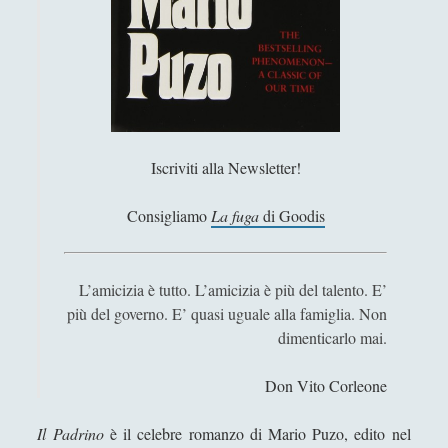
Antologia
(4)
►
Filosofia
(799)
►
Saggi
(72)
►
Scienza
(84)
►
Storia
(144)
►
Iscriviti alla Newsletter!
Libri Recensiti
(441)
►
Consigliamo
La fuga
di Goodis
Random
(28)
►
Ironia
(7)
►
L’amicizia è tutto. L’amicizia è più del talento. E’
Un Po’ Di Narrativa
(7)
più del governo. E’ quasi uguale alla famiglia. Non
►
dimenticarlo mai.
Attualità
(12)
►
Don Vito Corleone
Azione Filosofica
(4)
►
Cinema e Serie
(15)
►
Il Padrino
è il celebre romanzo di Mario Puzo, edito nel