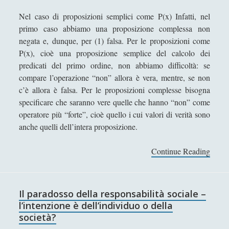
Il Demiurgo di Platone ha l'Idea di Artisticità sui
Nel caso di proposizioni semplici come P(x) Infatti, nel
numeri idealmente contratti
primo caso abbiamo una proposizione complessa non
negata e, dunque, per (1) falsa. Per le proposizioni come
Il sospetto per gli "starnuti" della steppa
P(x), cioè una proposizione semplice del calcolo dei
IL TRIANGOLO DELLE OPPPOSIZIONI: UN
predicati del primo ordine, non abbiamo difficoltà: se
MODELLO ERMENEUTICO
compare l’operazione “non” allora è vera, mentre, se non
c’è allora è falsa. Per le proposizioni complesse bisogna
Il «Giano Bifronte» Salvator Mundi di Leonardo da
specificare che saranno vere quelle che hanno “non” come
Vinci in terra straniera
operatore più “forte”, cioè quello i cui valori di verità sono
L'amicizia dell'acqua verso la "clessidra" della luce
anche quelli dell’intera proposizione.
L'estetica del Monte Vulture fra l'immaginazione
Continue Reading
I
materiale e la natura morta
l
L'Impresa Umana
p
L'incoronazione della Vergine di Alessandro
a
Il paradosso della responsabilità sociale –
Bonvicini in una visione alchemica
r
l’intenzione è dell’individuo o della
a
società?
La Costituzione estetica al genitivo impolitico d'un
d
Potremmo