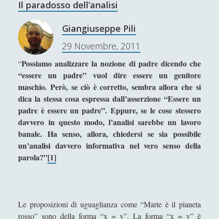
Il paradosso dell’analisi
I percorsi di SF2.0
(7)
►
n
r
t
a
In edicola
(1)
►
Giangiuseppe Pili
e
d
Interviste
(70)
n
►
29 Novembre, 2011
o
z
s
Itinerari
(14)
►
Possiamo analizzare la nozione di padre dicendo che
“
i
s
“essere un padre” vuol dire essere un genitore
o
Musica
(14)
►
o
maschio. Però, se ciò è corretto, sembra allora che si
n
d
dica la stessa cosa espressa dall’asserzione “Essere un
Scacchi
(42)
►
e
e
padre è essere un padre”. Eppure, se le cose stessero
è
l
Scoutismo
(1)
►
davvero in questo modo, l’analisi sarebbe un lavoro
d
l
banale. Ha senso, allora, chiedersi se sia possibile
Segnalazioni
(223)
►
e
a
un’analisi davvero informativa nel vero senso della
l
r
Sicurezza e Relazioni Internazionali
(14)
►
parola?”
[1]
l
e
’
Storia della Letteratura
(160)
►
a
i
l
Utilità
(12)
►
n
t
Le proposizioni di uguaglianza come “Marte è il pianeta
d
Venere in Cornice
(44)
►
à
rosso” sono della forma “x = y”. La forma “x = y” è