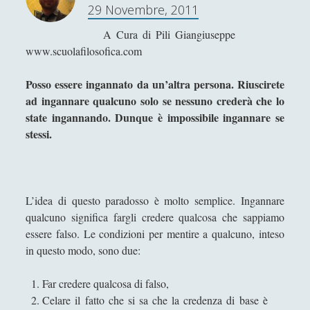
29 Novembre, 2011
o
Il paradosso del legalista radicale o
il paradosso di Sabatini
s
A Cura di Pili Giangiuseppe
s
Il paradosso dell'analisi
www.scuolafilosofica.com
o
Il paradosso dell'asino di Buridano
d
Posso essere ingannato da un’altra persona. Riuscirete
- Soluzione e Buridano's revenge
e
ad ingannare qualcuno solo se nessuno crederà che lo
l
Il paradosso dell'ultima spiaggia,
state ingannando. Dunque è impossibile ingannare se
l
ovvero dell'argomento ultimo
stessi.
’
Il paradosso della realtà virtuale
e
t
Il paradosso della responsabilità
i
sociale - l'intenzione è
L’idea di questo paradosso è molto semplice. Ingannare
c
dell'individuo o della società?
qualcuno significa fargli credere qualcosa che sappiamo
a
essere falso. Le condizioni per mentire a qualcuno, inteso
Il paradosso della teologia
i
in questo modo, sono due:
negativa
r
Il paradosso dell’etica irrazionale
r
Far credere qualcosa di falso,
a
Il paradosso dell’inganno
Celare il fatto che si sa che la credenza di base è
z