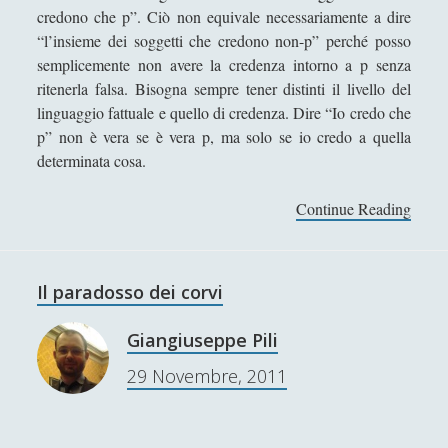
Robert Paul Wolff
credono che p”. Ciò non equivale necessariamente a dire
“l’insieme dei soggetti che credono non-p” perché posso
Rudy Gallerani
semplicemente non avere la credenza intorno a p senza
Sonia Cosio
ritenerla falsa. Bisogna sempre tener distinti il livello del
Salvatore Magra
linguaggio fattuale e quello di credenza. Dire “Io credo che
p” non è vera se è vera p, ma solo se io credo a quella
Sergio Pampanini
determinata cosa.
Simone Di Massa
Continue Reading
I
Stefano Bernini
l
Stefano Sabatini
p
a
Tullio Aebischer
Il paradosso dei corvi
r
Umberto Rossolini
a
Giangiuseppe Pili
d
Valeria Franco
29 Novembre, 2011
o
Valerio Stagno
s
s
Wolfgang Francesco Pili