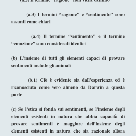
Tommaso d'Aquino e Spinoza
(a.3) I termini “ragione” e “sentimento” sono
Epistemologia
(47)
►
assunti come chiari
Estetica
(50)
►
(a.4) Il termine “sentimento” e il termine
Etica, Metaetica e Morale
(60)
►
“emozione” sono considerati identici
Filosofia Politica
(47)
►
(b) L’insieme di tutti gli elementi capaci di provare
Filosofia del Linguaggio
(18)
►
sentimenti include gli animali
Filosofia del diritto
(6)
►
(b.1) Ciò è evidente sia dall’esperienza ed è
Filosofia della Mente
(17)
►
riconosciuto come vero almeno da Darwin a questa
parte
Filosofia della guerra
(35)
►
Filosofia della matematica
(6)
►
(c) Se l’etica si fonda sui sentimenti, se l’insieme degli
elementi esistenti in natura che abbia capacità di
Filosofia della scienza
(4)
►
provare sentimenti è maggiore dell’insieme degli
elementi esistenti in natura che sia razionale allora
Filosofia della storia
(7)
►