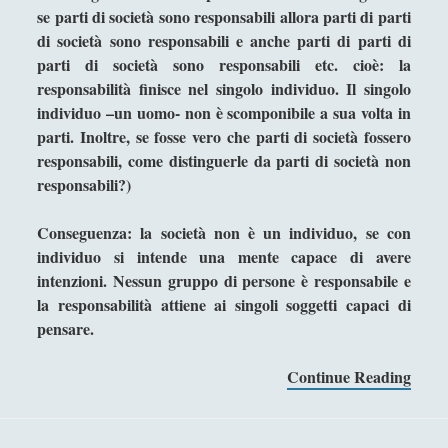
se parti di società sono responsabili allora parti di parti
Studiare filosofia all'Università?
di società sono responsabili e anche parti di parti di
parti di società sono responsabili etc. cioè: la
Un gioco editoriale di Jean-Paul Sartre: la finzione
responsabilità finisce nel singolo individuo. Il singolo
filologica de ‘La Nausea’
individuo –un uomo- non è scomponibile a sua volta in
Un tappeto volante alla stireria del respiro, se il
parti. Inoltre, se fosse vero che parti di società fossero
ventaglio rinfresca di sciami
responsabili, come distinguerle da parti di società non
Un velo, occhi, mento, un vestito, mani, vivi in
responsabili?)
eterno per virtù della croce della sezione aurea,
tutto questo è la Gioconda di Leonardo
Conseguenza: la società non è un individuo, se con
individuo si intende una mente capace di avere
Una "sete di successo" per il piccione... lavatore
intenzioni. Nessun gruppo di persone è responsabile e
Una dimora fenomenologica senza la prominenza
la responsabilità attiene ai singoli soggetti capaci di
dell'idealismo
pensare.
VENERE IN CORNICE - Il treno della chiocciola che
Continue Reading
I
"sbuffa" dall'oro / The train of a snail which "puffs"
l
from the gold
p
VENERE IN CORNICE - La colonna si gonfia