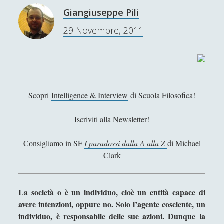
o
Giangiuseppe Pili
La crisi dei linguaggi artistici
s
29 Novembre, 2011
s
La filosofia e il linguaggio politico cinese. La
o
riscoperta di Confucio e i limiti filosofici della
d
nostra comprensione della Cina [3/3]
e
La macellazione dell'arte che "maschera" la
l
monumentalità della filosofia
l
Scopri
Intelligence & Interview
di Scuola Filosofica!
a
La poetica della musica di Igor Stravinskij
t
Iscriviti alla Newsletter!
La risorsa di Dio, la Madonna, nell'opera di
e
conversione del Cristianesimo l "Incredulità di San
o
Consigliamo in SF
I paradossi dalla A alla Z
di Michael
Tommaso" di Caravaggio
l
Clark
La scultura è una fiamma all'esistenzialismo con
o
la febbre
g
i
La tecnica dodecafonica e la querelle sul "Doctor
La società o è un individuo, cioè un entità capace di
a
Faustus" di Thomas Mann
avere intenzioni, oppure no. Solo l’agente cosciente, un
n
individuo, è responsabile delle sue azioni. Dunque la
La trasparenza della plastica che sublima la
e