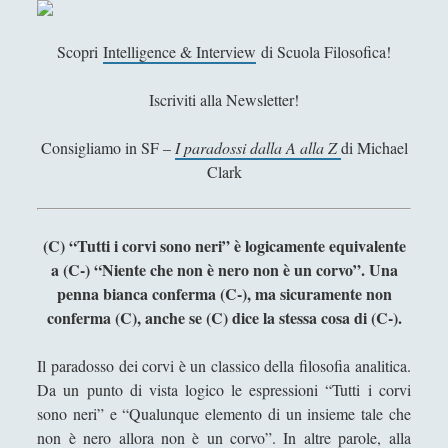
o
d
e
Scopri
Intelligence & Interview
di Scuola Filosofica!
l
c
Iscriviti alla Newsletter!
r
e
Consigliamo in SF –
I paradossi dalla A alla Z
di Michael
d
Clark
e
n
t
(C) “Tutti i corvi sono neri” è logicamente equivalente
e
a (C-) “Niente che non è nero non è un corvo”. Una
c
penna bianca conferma (C-), ma sicuramente non
h
conferma (C), anche se (C) dice la stessa cosa di (C-).
e
r
Il paradosso dei corvi è un classico della filosofia analitica.
i
Da un punto di vista logico le espressioni “Tutti i corvi
s
sono neri” e “Qualunque elemento di un insieme tale che
p
non è nero allora non è un corvo”. In altre parole, alla