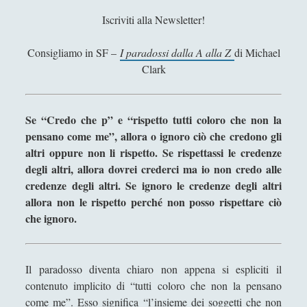
Iscriviti alla Newsletter!
Giuseppe Cacciatore
Giuseppe Ragunì
Consigliamo in SF –
I paradossi dalla A alla Z
di Michael
Clark
Guido Del Santo
Ivano E. Pollini
Se “Credo che p” e “rispetto tutti coloro che non la
Laura Baire
pensano come me”, allora o ignoro ciò che credono gli
Linda Savelli
altri oppure non li rispetto. Se rispettassi le credenze
Massimo Fabi
degli altri, allora dovrei crederci ma io non credo alle
credenze degli altri. Se ignoro le credenze degli altri
Matteo Bucalossi
allora non le rispetto perché non posso rispettare ciò
Michele Diodati
che ignoro.
Paolo Ceola
Paolo Meneghetti
Il paradosso diventa chiaro non appena si espliciti il
contenuto implicito di “tutti coloro che non la pensano
Redazione
come me”. Esso significa “l’insieme dei soggetti che non