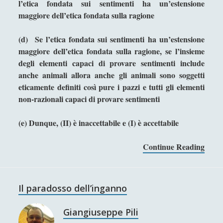
l’etica fondata sui sentimenti ha un’estensione
Linguistica
(12)
►
maggiore dell’etica fondata sulla ragione
Logica
(10)
►
(d) Se l’etica fondata sui sentimenti ha un’estensione
Metafisica
(16)
►
maggiore dell’etica fondata sulla ragione, se l’insieme
degli elementi capaci di provare sentimenti include
Problemi e Paradossi Logici e Semantici
▼
anche animali allora anche gli animali sono soggetti
(29)
eticamente definiti così pure i pazzi e tutti gli elementi
Edmund Gettier - La conoscenza è
non-razionali capaci di provare sentimenti
la credenza vera giustificata?
(e) Dunque, (II) è inaccettabile e (I) è accettabile
Il mistero dei calzini spaiati
Il paradosso - “Io so che questo
Continue Reading
I
enunciato è falso”
l
p
Il paradosso dei corvi
a
Il paradosso dell’inganno
Il paradosso del credente che
r
rispetta se stesso e le credenze
a
Giangiuseppe Pili
altrui - "Il paradosso di Berardi"
d