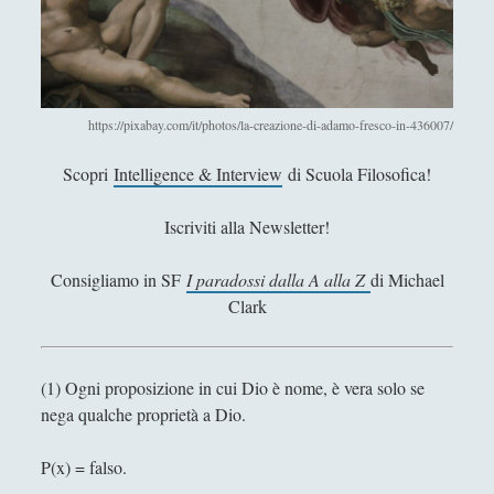
economica e il paradosso delle
’
narrazioni
i
Opacità Referenziale - Possibile
n
Non Assurdità Degli Enunciati
g
Mooreani
a
https://pixabay.com/it/photos/la-creazione-di-adamo-fresco-in-436007/
n
Soluzioni del paradosso
Scopri
Intelligence & Interview
di Scuola Filosofica!
n
dell’ingannatore che non inganna
o
nessuno
Iscriviti alla Newsletter!
The radical legalist paradox. The
Sabatini's paradox
Consigliamo in SF
I paradossi dalla A alla Z
di Michael
Clark
Un argomento per l'impensabilità
della morte
Un paradosso per lo storicismo - Il
(1) Ogni proposizione in cui Dio è nome, è vera solo se
futuro è imprevedibile
nega qualche proprietà a Dio.
Scienze Cognitive
(30)
►
P(x) = falso.
Storia Della Filosofia
(14)
►