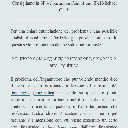
d
Consigliamo in SF –
I paradossi dalla A alla Z
di Michael
o
Clark
s
s
o
Per una chiara enunciazione del problema e una possibile
d
analisi, rimandiamo all’
articolo già presente sul sito
. In
i
questa sede proponiamo alcune soluzioni proposte.
B
e
Soluzione della disgiunzione intenzione, credenza e
r
atto linguistico
a
r
Il problema dell’ingannatore che pur volendo mentire dice
d
il vero, è stato affrontato a lezione di
filosofia del
i
linguaggio
(
pragmatica
) insistendo su questi tre punti:
”
esiste una distinzione tra intenzione di un parlante, la sua
credenza in merito a qualcosa e l’atto linguistico che
proferisce. L’idea chiave è sostenere che il punto più
rilevante è l’intenzione con cui viene sostenuto un certo
atto linguistico
indipendentemente
dall’atto linguistico