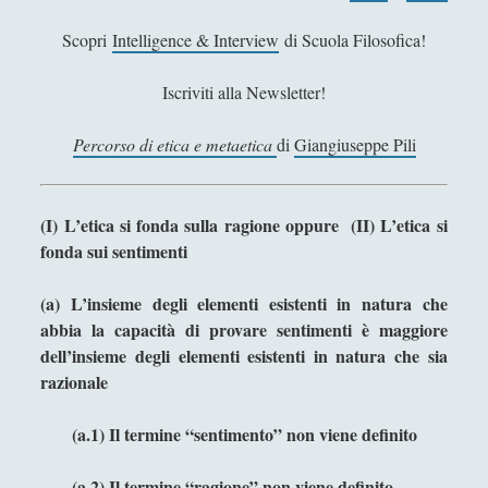
Antologia
(4)
►
Scopri
Intelligence & Interview
di Scuola Filosofica!
Filosofia
(799)
▼
Iscriviti alla Newsletter!
Filosofia Antica
(33)
►
Filosofia Medioevale
(12)
►
Percorso di etica e metaetica
di
Giangiuseppe Pili
Filosofia Moderna
(54)
►
Filosofia Romantica
(6)
►
(I) L’etica si fonda sulla ragione oppure (II) L’etica si
fonda sui sentimenti
Filosofia Contemporanea
(86)
►
I Grandi Temi della Filosofia
(523)
▼
(a) L’insieme degli elementi esistenti in natura che
abbia la capacità di provare sentimenti è maggiore
Entropy in a World of Causes
dell’insieme degli elementi esistenti in natura che sia
Il Tempo - Un'introduzione
razionale
Questioni (non solo) linguistiche
(a.1) Il termine “sentimento” non viene definito
Riflessioni sulla felicità - La passione, i vizi
umani e le virtù umane secondo Aristotele,
(a.2) Il termine “ragione” non viene definito