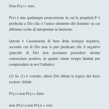
Non P(x) = vero.
Corsi Di Filosofia
(10)
►
Spiegazioni per una Filosofia più Easy!
(40)
►
P(x) è una qualunque proposizione in cui la proprietà P è
predicata a Dio che è l’unico elemento del dominio su cui
Filosofia Applicata
(72)
►
abbiamo scelto di interpretare la funzione.
Filosofia Orientale
(47)
►
Questa è l’assunzione di base della teologia negativa,
Angela Luverà Rattray e l'arte al processo "archeo-
secondo cui di Dio non si può predicare che il negativo
botanico"
(giacché di Dio non possiamo possedere alcuna
Considerazioni diverse sulla presenza di Dio
conoscenza positiva, in quanto siamo troppo limitati per
comprendere in noi l’infinito).
Contro certi ismi…
Desiderio e Contrappunto: la Psicoanalisi come
(2) Se (1) è corretto, allora Dio rifiuta la logica del terzo
Filosofia del Tempo Interiore
escluso. Infatti:
Dire, fare e baciare dalla terra madre alla ruggine
P(x) e non P(x) = falso
spettrale
Espellere l'indicibile: una lettura filosofica tra
non (P(x) e non P(x)) = vero
psicoanalisi e dialettica