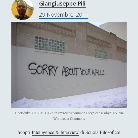
o
?
Giangiuseppe Pili
s
Danilo Mallò
29 Novembre, 2011
s
Dario Maestripieri
o
d
Emanuele Franz
e
Enrico Pili
l
Federica Mazzocchini
l
’
Francesco Margoni
a
Francesco Marigo
n
a
Gaetano Barbella
l
Giacomo Carrus
i
s
Giada Salvati
i
Uncleduke, CC BY 3.0 <https://creativecommons.org/licenses/by/3.0>, via
Giangiuseppe Pili
Wikimedia Commons
Giorgio Della Rocca
Scopri
Intelligence & Interview
di Scuola Filosofica!
Giovanni Ingrosso