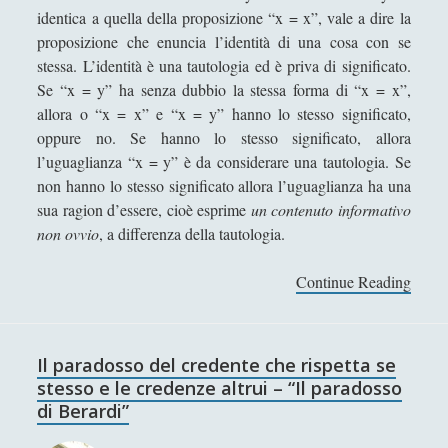
i
v
identica a quella della proposizione “x = x”, vale a dire la
v
i
ARTICOLI PER AUTORE
proposizione che enuncia l’identità di una cosa con se
i
r
stessa. L’identità è una tautologia ed è priva di significato.
d
t
Se “x = y” ha senza dubbio la stessa forma di “x = x”,
Alberto Labellarte
u
u
allora o “x = x” e “x = y” hanno lo stesso significato,
o
Alessandro Giorgi
a
oppure no. Se hanno lo stesso significato, allora
o
l
Alice Manzoni
l’uguaglianza “x = y” è da considerare una tautologia. Se
d
e
non hanno lo stesso significato allora l’uguaglianza ha una
e
Andrea Bardazzi
sua ragion d’essere, cioè esprime
un contenuto informativo
l
Andrea Corona
non ovvio
, a differenza della tautologia.
l
a
Andrea Mereu
Continue Reading
I
s
Andrea Zeppi
l
o
p
c
Brad Smith
a
i
Il paradosso del credente che rispetta se
Chiara Cozzi
r
e
stesso e le credenze altrui – “Il paradosso
a
Cosimo Meneguzzo
t
di Berardi”
d
à
Daniele Barni