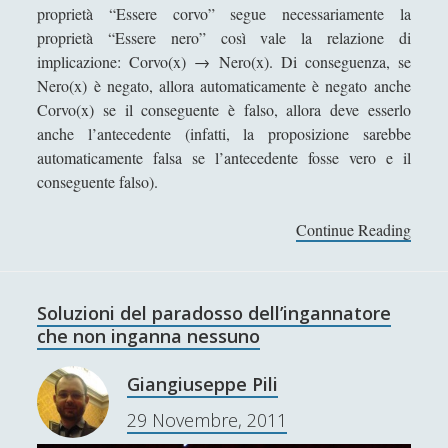
e
proprietà “Essere corvo” segue necessariamente la
t
proprietà “Essere nero” così vale la relazione di
t
implicazione: Corvo(x) → Nero(x). Di conseguenza, se
a
Nero(x) è negato, allora automaticamente è negato anche
s
Corvo(x) se il conseguente è falso, allora deve esserlo
e
anche l’antecedente (infatti, la proposizione sarebbe
s
automaticamente falsa se l’antecedente fosse vero e il
t
conseguente falso).
e
s
Continue Reading
I
s
l
o
p
e
a
Soluzioni del paradosso dell’ingannatore
l
r
che non inganna nessuno
e
a
c
d
Giangiuseppe Pili
r
o
e
29 Novembre, 2011
s
d
s