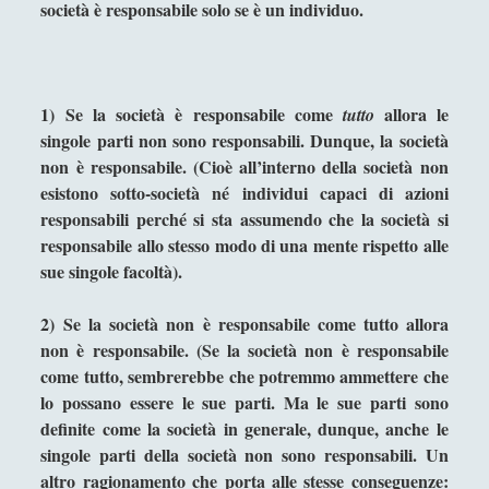
società è responsabile solo se è un individuo.
"macchia d'olio" sul potere
g
a
Paolo Villaggio come Filosofo della Postmodernità
t
Pedagogia Sociale – Integrazione di Giochi e
i
1)
Se la società è responsabile come
allora le
tutto
Interazione Sociale nel Processo di
v
singole parti non sono responsabili. Dunque, la società
Apprendimento
a
non è responsabile. (Cioè all’interno della società non
Riflessioni filosofiche sul cinema di guerra - Capire
esistono sotto-società né individui capaci di azioni
la guerra attraverso il cinema
responsabili perché si sta assumendo che la società si
responsabile allo stesso modo di una mente rispetto alle
Riproducendo la contaminazione che si purifica
per rispecchiamento
sue singole facoltà).
Roland Barthes e la moda che atrofizza ogni
2)
Se la società non è responsabile come tutto allora
variazione di stile (dal sigillo del "gangster" al
non è responsabile. (Se la società non è responsabile
nomignolo del ciclista)
come tutto, sembrerebbe che potremmo ammettere che
Scrivere di filosofia - Letteratura e filosofia a
lo possano essere le sue parti. Ma le sue parti sono
confronto
definite come la società in generale, dunque, anche le
singole parti della società non sono responsabili. Un
Storie del Novecento - Il mondo diviso tra destra
altro ragionamento che porta alle stesse conseguenze:
e sinistra