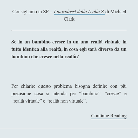
Libri Recensiti
(441)
►
s
a
Consigliamo in SF –
I paradossi dalla A alla Z
di Michael
Random
(28)
►
b
Clark
Ironia
(7)
i
►
l
Un Po’ Di Narrativa
(7)
►
i
Se in un bambino cresce in un una realtà virtuale in
t
Attualità
(12)
►
tutto identica alla realtà, in cosa egli sarà diverso da un
à
bambino che cresce nella realtà?
Azione Filosofica
(4)
►
s
o
Cinema e Serie
(15)
►
c
Collana di Scuola Filosofica
(13)
►
i
Per chiarire questo problema bisogna definire con più
a
precisione cosa si intenda per “bambino”, “cresce” e
Didattica
(7)
►
l
“realtà virtuale” e “realtà non virtuale”.
e
Economia
(9)
►
–
Continue Reading
I
Filologia
(4)
►
l
l
’
Geopolitica
(11)
►
p
i
a