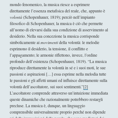
mondo fenomenico, la musica riesce a esprimere
Robert Schumann: il romantico e il critico
direttamente l’essenza metafisica del reale, che, appunto è
SCHOPENHAUER E LA MUSICA
volontà
(Schopenhauer, 1819); perciò nell’impianto
filosofico di Schopenhauer, la musica è ciò che permette
Variazioni sul tema di Handel
all’uomo di elevarsi dalla sua condizione di asservimento al
Scacchi
(42)
►
desiderio. Nella sua concezione la musica corrisponde
simbolicamente ai
movimenti
della volontà: le melodie
Scoutismo
(1)
►
esprimono il desiderio, la tensione, il conflitto e
Segnalazioni
(223)
►
l’appagamento; le armonie riflettono, invece, l’ordine
profondo dell’esistenza (Schopenhauer, 1819). “La musica
Sicurezza e Relazioni Internazionali
(14)
►
riproduce direttamente la volontà in sé e i suoi moti, le sue
passioni e aspirazioni […] essa esprime nella melodia tutte
Storia della Letteratura
(160)
►
le passioni e gli affetti umani ed influisce direttamente sulla
Utilità
(12)
►
volontà dell’ascoltatore, sui suoi sentimenti.”
[2]
L’ascoltatore comprende attraverso un’intuizione immediata
Venere in Cornice
(44)
►
queste dinamiche che razionalmente potrebbero restargli
precluse. La musica è, dunque, un linguaggio
ARTICOLI PER AUTORE
comprensibile universalmente proprio perché non dipende