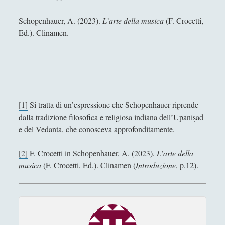
Guido Del Santo
Schopenhauer, A. (2023).
L’arte della musica
(F. Crocetti,
Ed.). Clinamen.
Ivano E. Pollini
Laura Baire
Linda Savelli
Massimo Fabi
Matteo Bucalossi
[1]
Si tratta di un’espressione che Schopenhauer riprende
dalla tradizione filosofica e religiosa indiana dell’Upaniṣad
Michele Diodati
e del Vedānta, che conosceva approfonditamente.
Paolo Ceola
[2]
F. Crocetti in Schopenhauer, A. (2023).
L’arte della
Paolo Meneghetti
musica
(F. Crocetti, Ed.). Clinamen (
Introduzione
, p.12).
Redazione
Robert Paul Wolff
Rudy Gallerani