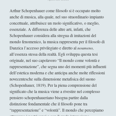
Antologia
(4)
►
Arthur Schopenhauer come filosofo si è occupato molto
Filosofia
(799)
►
anche di musica, alla quale, nel suo straordinario impianto
Saggi
(72)
►
concettuale, attribuisce un ruolo significativo, o meglio,
essenziale. A differenza delle altre arti, infatti, che
Scienza
(84)
►
Schopenhauer considera alla stregua di imitazioni del
mondo fenomenico, la musica rappresenta per il filosofo di
Storia
(144)
►
Danzica l’accesso privilegiato e diretto al
noumeno,
Libri Recensiti
(441)
►
all’essenza stessa della realtà. Egli sviluppa questa tesi
originale, nel suo capolavoro “Il mondo come volontà e
Random
(28)
►
rappresentazione”, che segna uno dei momenti più influenti
Ironia
(7)
►
dell’estetica moderna e che anticipa anche molte riflessioni
novecentesche sulla dimensione metafisica del suono
Un Po’ Di Narrativa
(7)
►
(Schopenhauer, 1819). Per la piena comprensione del
Attualità
(12)
►
significato che la musica viene a rivestire nel complesso
pensiero schopenhaueriano bisogna partire dalla
Azione Filosofica
(4)
►
distinzione fondamentale che il filosofo pone tra
“rappresentazione” e “volontà”. Il mondo che percepiamo
Cinema e Serie
(15)
►