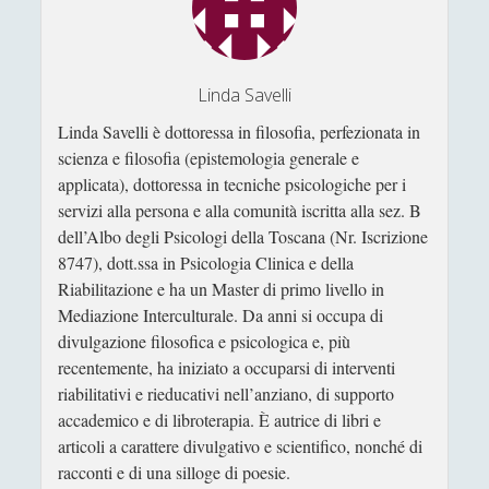
Sonia Cosio
Salvatore Magra
Sergio Pampanini
Linda Savelli
Simone Di Massa
Linda Savelli è dottoressa in filosofia, perfezionata in
scienza e filosofia (epistemologia generale e
Stefano Bernini
applicata), dottoressa in tecniche psicologiche per i
Stefano Sabatini
servizi alla persona e alla comunità iscritta alla sez. B
Tullio Aebischer
dell’Albo degli Psicologi della Toscana (Nr. Iscrizione
8747), dott.ssa in Psicologia Clinica e della
Umberto Rossolini
Riabilitazione e ha un Master di primo livello in
Valeria Franco
Mediazione Interculturale. Da anni si occupa di
divulgazione filosofica e psicologica e, più
Valerio Stagno
recentemente, ha iniziato a occuparsi di interventi
Wolfgang Francesco Pili
riabilitativi e rieducativi nell’anziano, di supporto
accademico e di libroterapia. È autrice di libri e
articoli a carattere divulgativo e scientifico, nonché di
racconti e di una silloge di poesie.