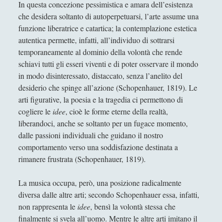
Gaetano Donizetti, Giuseppe Mazzini e il suono
In questa concezione pessimistica e amara dell’esistenza
del Risorgimento: la musica come arte
che desidera soltanto di autoperpetuarsi, l’arte assume una
progressiva
funzione liberatrice e catartica; la contemplazione estetica
autentica permette, infatti, all’individuo di sottrarsi
Il "Massacro" di Primavera
temporaneamente al dominio della volontà che rende
L'ARMONIA INVISIBILE: UN VIAGGIO NELL'ESTETICA
schiavi tutti gli esseri viventi e di poter osservare il mondo
MUSICALE TRA EMOZIONE, FORMA E SIGNIFICATO
in modo disinteressato, distaccato, senza l’anelito del
desiderio che spinge all’azione (Schopenhauer, 1819). Le
L'importanza delle variazioni nella musica classica
arti figurative, la poesia e la tragedia ci permettono di
LA "CARMEN" DI BIZET: LO SCANDALO DI
cogliere le
idee
, cioè le forme eterne della realtà,
SENSUALITÀ E REALISMO
liberandoci, anche se soltanto per un fugace momento,
dalle passioni individuali che guidano il nostro
La musica e il rapporto con il testo in Schönberg
comportamento verso una soddisfazione destinata a
La musica e la natura del tempo
rimanere frustrata (Schopenhauer, 1819).
La poetica della musica di Igor Stravinskij
La musica occupa, però, una posizione radicalmente
La tecnica dodecafonica e la querelle sul "Doctor
diversa dalle altre arti; secondo Schopenhauer essa, infatti,
Faustus" di Thomas Mann
non rappresenta le
idee
, bensì la volontà stessa che
Musica per pianoforte - Una prima fruizione
finalmente si svela all’uomo. Mentre le altre arti imitano il