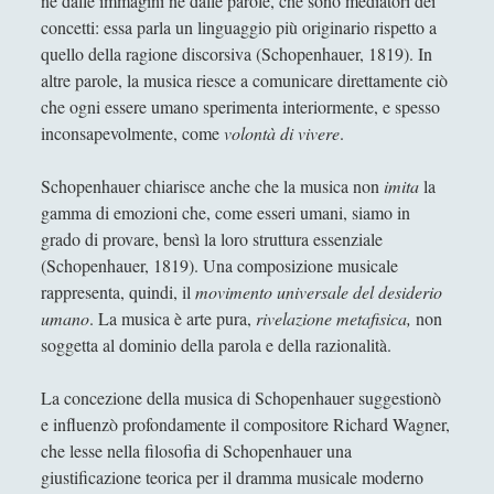
né dalle immagini né dalle parole, che sono mediatori dei
Alberto Labellarte
concetti: essa parla un linguaggio più originario rispetto a
quello della ragione discorsiva (Schopenhauer, 1819). In
Alessandro Giorgi
altre parole, la musica riesce a comunicare direttamente ciò
Alice Manzoni
che ogni essere umano sperimenta interiormente, e spesso
inconsapevolmente, come
volontà di vivere
.
Andrea Bardazzi
Andrea Corona
Schopenhauer chiarisce anche che la musica non
imita
la
gamma di emozioni che, come esseri umani, siamo in
Andrea Mereu
grado di provare, bensì la loro struttura essenziale
Andrea Zeppi
(Schopenhauer, 1819). Una composizione musicale
Brad Smith
rappresenta, quindi, il
movimento universale del desiderio
umano
. La musica è arte pura,
rivelazione metafisica,
non
Chiara Cozzi
soggetta al dominio della parola e della razionalità.
Cosimo Meneguzzo
La concezione della musica di Schopenhauer suggestionò
Daniele Barni
e influenzò profondamente il compositore Richard Wagner,
Danilo Mallò
che lesse nella filosofia di Schopenhauer una
giustificazione teorica per il dramma musicale moderno
Dario Maestripieri