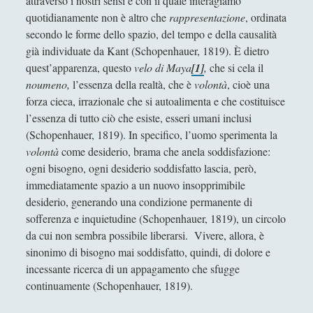
attraverso i nostri sensi e con il quale interagiamo
Collana di Scuola Filosofica
(13)
►
quotidianamente non è altro che
rappresentazione
, ordinata
secondo le forme dello spazio, del tempo e della causalità
Didattica
(7)
►
già individuate da Kant (Schopenhauer, 1819). È dietro
Economia
(9)
►
quest’apparenza, questo
velo di Maya
[1]
,
che si cela il
noumeno,
l’essenza della realtà, che è
volontà
, cioè una
Filologia
(4)
►
forza cieca, irrazionale che si autoalimenta e che costituisce
l’essenza di tutto ciò che esiste, esseri umani inclusi
Geopolitica
(11)
►
(Schopenhauer, 1819). In specifico, l’uomo sperimenta la
I percorsi di SF2.0
(7)
►
volontà
come desiderio, brama che anela soddisfazione:
ogni bisogno, ogni desiderio soddisfatto lascia, però,
In edicola
(1)
►
immediatamente spazio a un nuovo insopprimibile
Interviste
(70)
►
desiderio, generando una condizione permanente di
sofferenza e inquietudine (Schopenhauer, 1819), un circolo
Itinerari
(14)
►
da cui non sembra possibile liberarsi. Vivere, allora, è
Musica
(14)
▼
sinonimo di bisogno mai soddisfatto, quindi, di dolore e
incessante ricerca di un appagamento che sfugge
Beethoven - Quarto Concerto per Pianoforte e
continuamente (Schopenhauer, 1819).
Orchestra