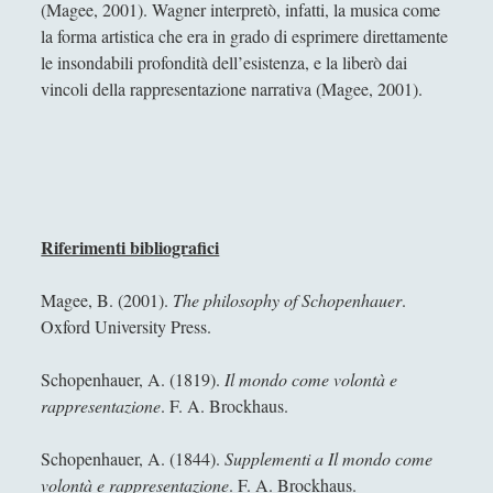
(Magee, 2001). Wagner interpretò, infatti, la musica come
Emanuele Franz
la forma artistica che era in grado di esprimere direttamente
le insondabili profondità dell’esistenza, e la liberò dai
Enrico Pili
vincoli della rappresentazione narrativa (Magee, 2001).
Federica Mazzocchini
Francesco Margoni
Francesco Marigo
Gaetano Barbella
Riferimenti bibliografici
Giacomo Carrus
Giada Salvati
Magee, B. (2001).
The philosophy of Schopenhauer
.
Oxford University Press.
Giangiuseppe Pili
Giorgio Della Rocca
Schopenhauer, A. (1819).
Il mondo come volontà e
rappresentazione
. F. A. Brockhaus.
Giovanni Ingrosso
Giuseppe Cacciatore
Schopenhauer, A. (1844).
Supplementi a Il mondo come
volontà e rappresentazione
. F. A. Brockhaus.
Giuseppe Ragunì