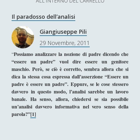
ALL'INTERNO DEL CARRELLO
L’Ultimo Scacco – Concorso Letterario
Il paradosso dell’analisi
Contatti & Collabora!
CERCA
La nostra storia
Giangiuseppe Pili
S
29 Novembre, 2011
e
t
f
y
a
Possiamo analizzare la nozione di padre dicendo che
“
r
w
a
o
“essere un padre” vuol dire essere un genitore
c
maschio. Però, se ciò è corretto, sembra allora che si
SUPPORT US
i
c
u
h
dica la stessa cosa espressa dall’asserzione “Essere un
t
e
t
padre è essere un padre”. Eppure, se le cose stessero
Se apprezzi il nostro lavoro, puoi effettuare una
davvero in questo modo, l’analisi sarebbe un lavoro
donazione tramite PayPal!
t
b
u
banale. Ha senso, allora, chiedersi se sia possibile
e
o
b
un’analisi davvero informativa nel vero senso della
parola?”
[1]
r
o
e
Contenuti
k