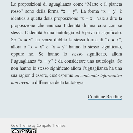
Antologia
(4)
►
Le proposizioni di uguaglianza come “Marte è il pianeta
rosso” sono della forma “x = y”. La forma “x = y” è
Filosofia
(799)
►
identica a quella della proposizione “x = x”, vale a dire la
proposizione che enuncia l’identità di una cosa con se
Saggi
(72)
►
stessa. L’identità è una tautologia ed è priva di significato.
Scienza
(84)
►
Se “x = y” ha senza dubbio la stessa forma di “x = x”,
allora o “x = x” e “x = y” hanno lo stesso significato,
Storia
(144)
►
oppure no. Se hanno lo stesso significato, allora
Libri Recensiti
(441)
►
l’uguaglianza “x = y” è da considerare una tautologia. Se
non hanno lo stesso significato allora l’uguaglianza ha una
Random
(28)
►
sua ragion d’essere, cioè esprime
un contenuto informativo
Ironia
(7)
►
non ovvio
, a differenza della tautologia.
Un Po’ Di Narrativa
(7)
►
Continue Reading
I
l
Attualità
(12)
►
p
Azione Filosofica
(4)
►
a
r
Cele Theme
by Compete Themes.
Cinema e Serie
(15)
►
a