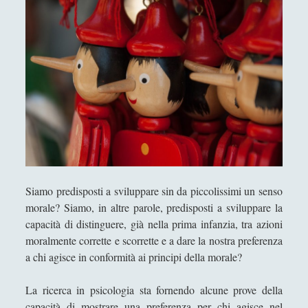
e
Segnalazioni
(223)
►
r
p
Sicurezza e Relazioni Internazionali
(14)
►
a
Storia della Letteratura
(160)
►
u
r
Utilità
(12)
►
a
Venere in Cornice
(44)
►
o
p
e
ARTICOLI PER AUTORE
r
r
Siamo predisposti a sviluppare sin da piccolissimi un senso
Alberto Labellarte
i
morale? Siamo, in altre parole, predisposti a sviluppare la
Alessandro Giorgi
s
capacità di distinguere, già nella prima infanzia, tra azioni
p
moralmente corrette e scorrette e a dare la nostra preferenza
Alice Manzoni
e
a chi agisce in conformità ai principi della morale?
Andrea Bardazzi
t
t
La ricerca in psicologia sta fornendo alcune prove della
Andrea Corona
o
capacità di mostrare una preferenza per chi agisce nel