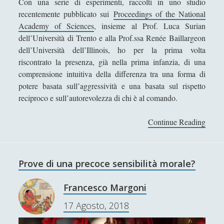
Con una serie di esperimenti, raccolti in uno studio
Collana di Scuola Filosofica
(13)
►
recentemente pubblicato sui
Proceedings of the National
Academy of Sciences
, insieme al Prof. Luca Surian
Didattica
(7)
►
dell’Università di Trento e alla Prof.ssa Renée Baillargeon
Economia
(9)
►
dell’Università dell’Illinois, ho per la prima volta
riscontrato la presenza, già nella prima infanzia, di una
Filologia
(4)
►
comprensione intuitiva della differenza tra una forma di
Geopolitica
(11)
►
potere basata sull’aggressività e una basata sul rispetto
reciproco e sull’autorevolezza di chi è al comando.
I percorsi di SF2.0
(7)
►
Continue Reading
O
In edicola
(1)
►
b
Interviste
(70)
►
b
e
Itinerari
(14)
►
Prove di una precoce sensibilità morale?
d
Musica
(14)
►
i
Francesco Margoni
r
Scacchi
(42)
►
17 Agosto, 2018
e
Scoutismo
(1)
p
►