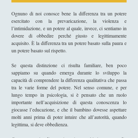
Antologia
(4)
►
Ognuno di noi conosce bene la differenza tra un potere
Filosofia
(799)
►
esercitato con la prevaricazione, la violenza e
Saggi
(72)
►
l’intimidazione, e un potere al quale, invece, ci sentiamo in
dovere di obbedire perché giusto e legittimamente
Scienza
(84)
►
acquisito. È la differenza tra un potere basato sulla paura e
Storia
(144)
►
un potere basato sul rispetto.
Libri Recensiti
(441)
►
Se questa distinzione ci risulta familiare, ben poco
sappiamo su quando emerga durante lo sviluppo la
Random
(28)
►
capacità di comprendere la differenza qualitativa che passa
Ironia
(7)
►
tra le varie forme del potere. Nel senso comune, e per
lungo tempo in psicologia, si è pensato che un ruolo
Un Po’ Di Narrativa
(7)
►
importante nell’acquisizione di questa conoscenza lo
Attualità
(12)
►
giocasse l’educazione, e che il bambino dovesse aspettare
molti anni prima di poter intuire che all’autorità, quando
Azione Filosofica
(4)
►
legittima, si deve obbedienza.
Cinema e Serie
(15)
►