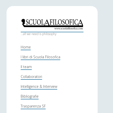
S
c
...all we need is philosophy
u
Home
o
I libri di Scuola Filosofica
l
Il team
a
f
Collaboratori
i
Intelligence & Interview
l
Bibliografie
o
Trasparenza SF