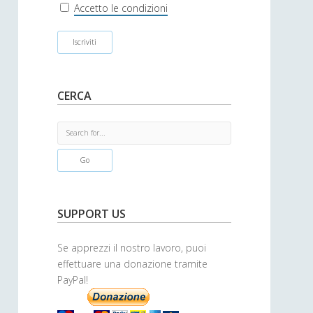
r
Accetto le condizioni
CERCA
S
e
a
r
c
h
SUPPORT US
Se apprezzi il nostro lavoro, puoi
effettuare una donazione tramite
PayPal!