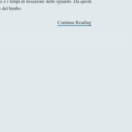
ne e i tempi di fissazione dello sguardo. Da questi
e del bimbo.
Continue Reading
M
e
t
o
d
i
d
i
i
n
d
a
g
i
n
e