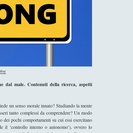
abay
ne dal male. Contenuti della ricerca, aspetti
siede un senso morale innato? Studiando la mente
 esseri tanto complessi da comprendere? Un modo
no dei pochi comportamenti su cui essi esercitano
de il ‘controllo interno o autonomo’), ovvero lo